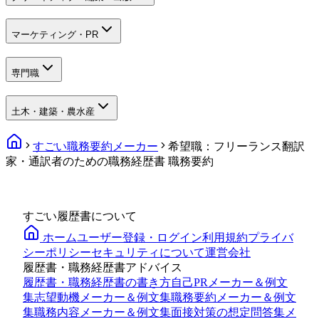
マーケティング・PR
専門職
土木・建築・農水産
すごい職務要約メーカー
希望職：フリーランス翻訳
家・通訳者のための職務経歴書 職務要約
すごい履歴書について
ホーム
ユーザー登録・ログイン
利用規約
プライバ
シーポリシー
セキュリティについて
運営会社
履歴書・職務経歴書アドバイス
履歴書・職務経歴書の書き方
自己PRメーカー＆例文
集
志望動機メーカー＆例文集
職務要約メーカー＆例文
集
職務内容メーカー＆例文集
面接対策の想定問答集メ