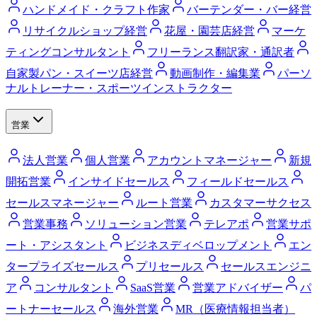
ハンドメイド・クラフト作家
バーテンダー・バー経営
リサイクルショップ経営
花屋・園芸店経営
マーケ
ティングコンサルタント
フリーランス翻訳家・通訳者
自家製パン・スイーツ店経営
動画制作・編集業
パーソ
ナルトレーナー・スポーツインストラクター
営業
法人営業
個人営業
アカウントマネージャー
新規
開拓営業
インサイドセールス
フィールドセールス
セールスマネージャー
ルート営業
カスタマーサクセス
営業事務
ソリューション営業
テレアポ
営業サポ
ート・アシスタント
ビジネスディベロップメント
エン
タープライズセールス
プリセールス
セールスエンジニ
ア
コンサルタント
SaaS営業
営業アドバイザー
パ
ートナーセールス
海外営業
MR（医療情報担当者）