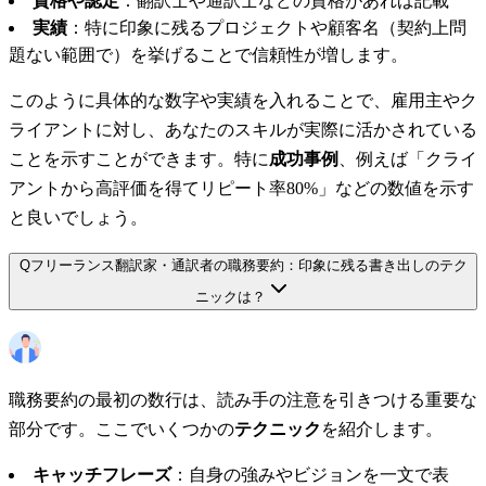
資格や認定
：翻訳士や通訳士などの資格があれば記載
実績
：特に印象に残るプロジェクトや顧客名（契約上問
題ない範囲で）を挙げることで信頼性が増します。
このように具体的な数字や実績を入れることで、雇用主やク
ライアントに対し、あなたのスキルが実際に活かされている
ことを示すことができます。特に
成功事例
、例えば「クライ
アントから高評価を得てリピート率80%」などの数値を示す
と良いでしょう。
Q
フリーランス翻訳家・通訳者の職務要約：印象に残る書き出しのテク
ニックは？
職務要約の最初の数行は、読み手の注意を引きつける重要な
部分です。ここでいくつかの
テクニック
を紹介します。
キャッチフレーズ
：自身の強みやビジョンを一文で表