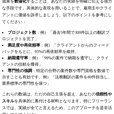
成果を
数値化
することは、あなたの実績を明確に伝える強力
な手段です。具体的な表現を用いることで、雇用主やクライ
アントに価値を訴求しましょう。以下のポイントを参考にし
てください：
プロジェクト数
：例）「過去5年間で300件以上の翻訳プ
ロジェクトを完了」
満足度や再依頼率
：例）「クライアントからのフィード
バックをもとに、95%の再依頼率を維持」
納期遵守率
：例）「99%の案件で納期を遵守し、クライ
アントの信頼を獲得」
専門性の強調
：特定の分野の案件数や専門資格を数値で
示すことも有効です。例）「法務翻訳の案件を80件担当し、
業界標準の専門性を保つ」
これらの数値は、ただの自己主張を超え、あなたの
信頼性や
スキル
を具体的に裏付ける材料となります。特にフリーラン
スでは、実績が全てと言えるため、このアプローチを是非活