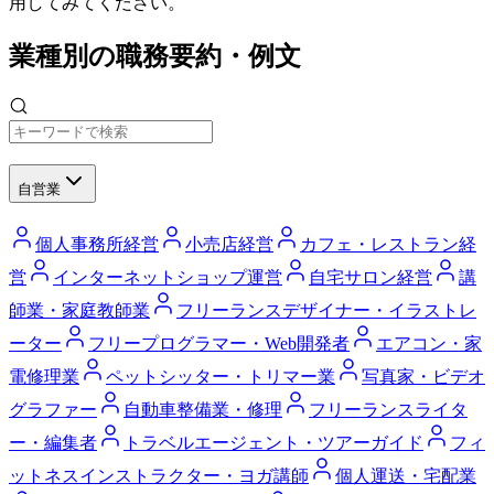
用してみてください。
業種別の職務要約・例文
自営業
個人事務所経営
小売店経営
カフェ・レストラン経
営
インターネットショップ運営
自宅サロン経営
講
師業・家庭教師業
フリーランスデザイナー・イラストレ
ーター
フリープログラマー・Web開発者
エアコン・家
電修理業
ペットシッター・トリマー業
写真家・ビデオ
グラファー
自動車整備業・修理
フリーランスライタ
ー・編集者
トラベルエージェント・ツアーガイド
フィ
ットネスインストラクター・ヨガ講師
個人運送・宅配業