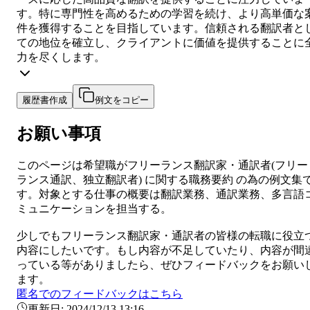
す。特に専門性を高めるための学習を続け、より高単価な
件を獲得することを目指しています。信頼される翻訳者と
ての地位を確立し、クライアントに価値を提供することに
力を尽くします。
履歴書作成
例文をコピー
お願い事項
このページは希望職が
フリーランス翻訳家・通訳者
(
フリー
ランス通訳、独立翻訳者
) に関する
職務要約
の為の例文集
す。対象とする仕事の概要は
翻訳業務、通訳業務、多言語
ミュニケーションを担当する。
少しでも
フリーランス翻訳家・通訳者
の皆様の転職に役立
内容にしたいです。もし内容が不足していたり、内容が間
っている等がありましたら、ぜひフィードバックをお願い
ます。
匿名でのフィードバックはこちら
更新日:
2024/12/13 13:16