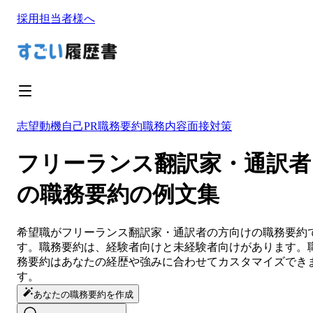
採用担当者様へ
志望動機
自己PR
職務要約
職務内容
面接対策
フリーランス翻訳家・通訳者
の職務要約の例文集
希望職が
フリーランス翻訳家・通訳者
の方向けの
職務要約
す。
職務要約
は、経験者向けと未経験者向けがあります。
務要約
は
あなたの経歴や強みに合わせてカスタマイズ
でき
す。
あなたの職務要約を作成