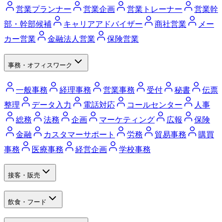
営業プランナー
営業企画
営業トレーナー
営業幹
部・幹部候補
キャリアアドバイザー
商社営業
メー
カー営業
金融法人営業
保険営業
事務・オフィスワーク
一般事務
経理事務
営業事務
受付
秘書
伝票
整理
データ入力
電話対応
コールセンター
人事
総務
法務
企画
マーケティング
広報
保険
金融
カスタマーサポート
労務
貿易事務
購買
事務
医療事務
経営企画
学校事務
接客・販売
飲食・フード