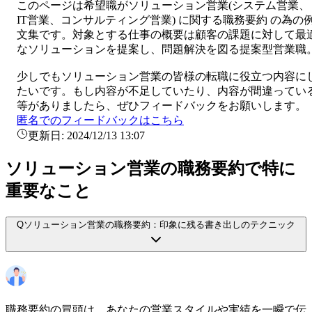
このページは希望職が
ソリューション営業
(
システム営業、
IT営業、コンサルティング営業
) に関する
職務要約
の為の
文集です。対象とする仕事の概要は
顧客の課題に対して最
なソリューションを提案し、問題解決を図る提案型営業職
少しでも
ソリューション営業
の皆様の転職に役立つ内容に
たいです。もし内容が不足していたり、内容が間違ってい
等がありましたら、ぜひフィードバックをお願いします。
匿名でのフィードバックはこちら
更新日:
2024/12/13 13:07
ソリューション営業の職務要約で特に
重要なこと
Q
ソリューション営業の職務要約：印象に残る書き出しのテクニック
職務要約の冒頭は、あなたの営業スタイルや実績を一瞬で伝