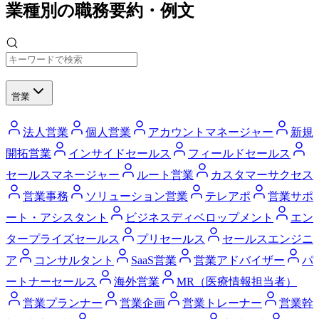
業種別の職務要約・例文
営業
法人営業
個人営業
アカウントマネージャー
新規
開拓営業
インサイドセールス
フィールドセールス
セールスマネージャー
ルート営業
カスタマーサクセス
営業事務
ソリューション営業
テレアポ
営業サポ
ート・アシスタント
ビジネスディベロップメント
エン
タープライズセールス
プリセールス
セールスエンジニ
ア
コンサルタント
SaaS営業
営業アドバイザー
パ
ートナーセールス
海外営業
MR（医療情報担当者）
営業プランナー
営業企画
営業トレーナー
営業幹