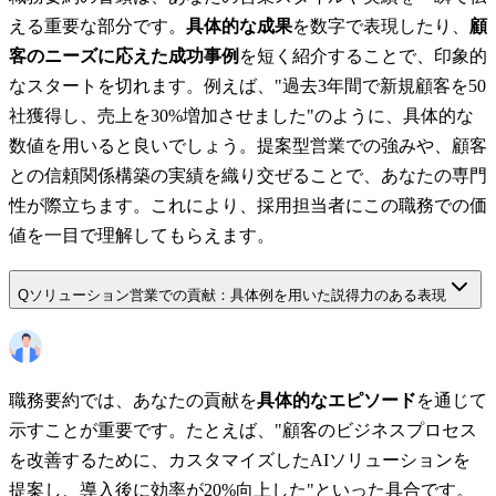
える重要な部分です。
具体的な成果
を数字で表現したり、
顧
客のニーズに応えた成功事例
を短く紹介することで、印象的
なスタートを切れます。例えば、"過去3年間で新規顧客を50
社獲得し、売上を30%増加させました"のように、具体的な
数値を用いると良いでしょう。提案型営業での強みや、顧客
との信頼関係構築の実績を織り交ぜることで、あなたの専門
性が際立ちます。これにより、採用担当者にこの職務での価
値を一目で理解してもらえます。
Q
ソリューション営業での貢献：具体例を用いた説得力のある表現
職務要約では、あなたの貢献を
具体的なエピソード
を通じて
示すことが重要です。たとえば、"顧客のビジネスプロセス
を改善するために、カスタマイズしたAIソリューションを
提案し、導入後に効率が20%向上した"といった具合です。