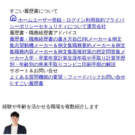
すごい履歴書について
ホーム
ユーザー登録・ログイン
利用規約
プライバ
シーポリシー
セキュリティについて
運営会社
履歴書・職務経歴書アドバイス
履歴書・職務経歴書の書き方
自己PRメーカー＆例文
集
志望動機メーカー＆例文集
職務要約メーカー＆例文
集
職務内容メーカー＆例文集
面接対策の想定問答集メ
ーカー
入学・卒業年度計算
生涯年収や手取り計算
学歴
別・年齢別の将来手取り
コンビニ印刷手順の解説
サポート＆お問い合せ
よくある質問
機能の要望・フィードバック
お問い合せ
© すごい履歴書
経験や年齢
を活かせる
職場を複数紹介します