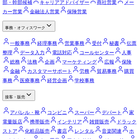
部・幹部候補
キャリアアドバイザー
商社営業
メー
カー営業
金融法人営業
保険営業
事務・オフィスワーク
一般事務
経理事務
営業事務
受付
秘書
伝票
整理
データ入力
電話対応
コールセンター
人事
総務
法務
企画
マーケティング
広報
保険
金融
カスタマーサポート
労務
貿易事務
購買
事務
医療事務
経営企画
学校事務
接客・販売
アパレル・靴
コンビニ
スーパー
デパート
家
電量販店
携帯販売
インテリア
雑貨販売
ドラック
ストア
化粧品販売
書店
レンタル
音楽関連
ホ