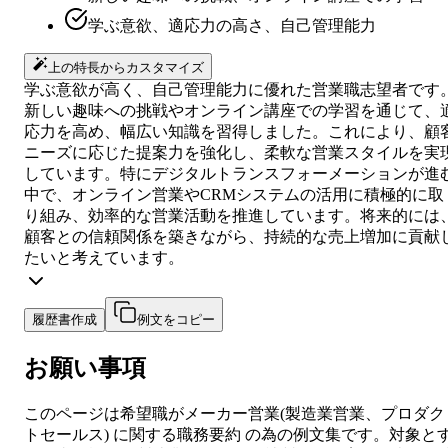
学ぶ意欲、適応力の高さ、自己管理能力
上の特長からカスタマイズ
学ぶ意欲が高く、自己管理能力に優れた営業職志望者です
新しい趣味への挑戦やオンライン講座での学習を通じて、
応力を高め、幅広い知識を習得しました。これにより、顧
ニーズに応じた提案力を強化し、柔軟な営業スタイルを実
しています。特にデジタルトランスフォーメーションが進
中で、オンライン営業やCRMシステムの活用に積極的に取
り組み、効率的な営業活動を推進しています。将来的には
顧客との信頼関係を築きながら、持続的な売上増加に貢献
たいと考えています。
履歴書作成
例文をコピー
お願い事項
このページは希望職が
メーカー営業
(
製造業営業、プロダク
トセールス
) に関する
職務要約
の為の例文集です。対象と