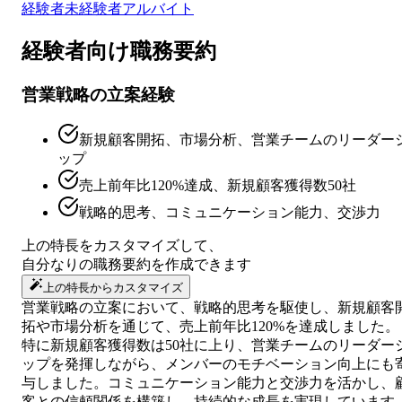
経験者
未経験者
アルバイト
経験者向け
職務要約
営業戦略の立案経験
新規顧客開拓、市場分析、営業チームのリーダー
ップ
売上前年比120%達成、新規顧客獲得数50社
戦略的思考、コミュニケーション能力、交渉力
上の特長をカスタマイズして、
自分なりの
職務要約
を作成できます
上の特長からカスタマイズ
営業戦略の立案において、戦略的思考を駆使し、新規顧客
拓や市場分析を通じて、売上前年比120%を達成しました。
特に新規顧客獲得数は50社に上り、営業チームのリーダー
ップを発揮しながら、メンバーのモチベーション向上にも
与しました。コミュニケーション能力と交渉力を活かし、
客との信頼関係を構築し、持続的な成長を実現しています