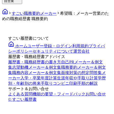
自営業
すごい職務要約メーカー
希望職：メーカー営業のた
めの職務経歴書 職務要約
すごい履歴書について
ホーム
ユーザー登録・ログイン
利用規約
プライバ
シーポリシー
セキュリティについて
運営会社
履歴書・職務経歴書アドバイス
履歴書・職務経歴書の書き方
自己PRメーカー＆例文
集
志望動機メーカー＆例文集
職務要約メーカー＆例文
集
職務内容メーカー＆例文集
面接対策の想定問答集メ
ーカー
入学・卒業年度計算
生涯年収や手取り計算
学歴
別・年齢別の将来手取り
コンビニ印刷手順の解説
サポート＆お問い合せ
よくある質問
機能の要望・フィードバック
お問い合せ
© すごい履歴書