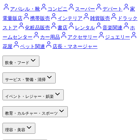
アパレル・靴
コンビニ
スーパー
デパート
家
電量販店
携帯販売
インテリア
雑貨販売
ドラック
ストア
化粧品販売
書店
レンタル
音楽関連
ホ
ームセンター
カー用品
アクセサリー
ジュエリー
花屋
ペット関連
店長・マネージャー
飲食・フード
サービス・警備・清掃
イベント・レジャー・娯楽
教育・カルチャー・スポーツ
理容・美容