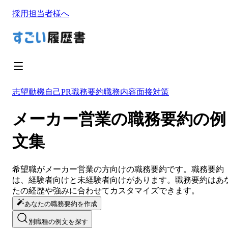
採用担当者様へ
志望動機
自己PR
職務要約
職務内容
面接対策
メーカー営業の職務要約の例
文集
希望職が
メーカー営業
の方向けの
職務要約
です。
職務要約
は、経験者向けと未経験者向けがあります。
職務要約
は
あ
たの経歴や強みに合わせてカスタマイズ
できます。
あなたの職務要約を作成
別職種の例文を探す