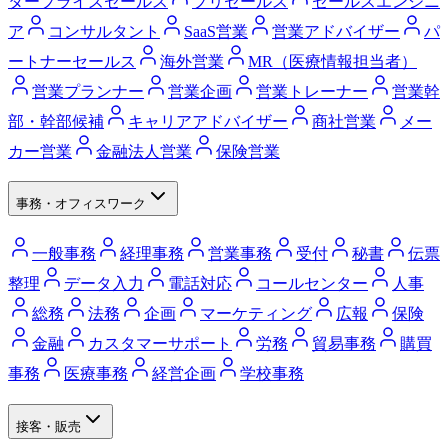
タープライズセールス
プリセールス
セールスエンジニ
ア
コンサルタント
SaaS営業
営業アドバイザー
パ
ートナーセールス
海外営業
MR（医療情報担当者）
営業プランナー
営業企画
営業トレーナー
営業幹
部・幹部候補
キャリアアドバイザー
商社営業
メー
カー営業
金融法人営業
保険営業
事務・オフィスワーク
一般事務
経理事務
営業事務
受付
秘書
伝票
整理
データ入力
電話対応
コールセンター
人事
総務
法務
企画
マーケティング
広報
保険
金融
カスタマーサポート
労務
貿易事務
購買
事務
医療事務
経営企画
学校事務
接客・販売