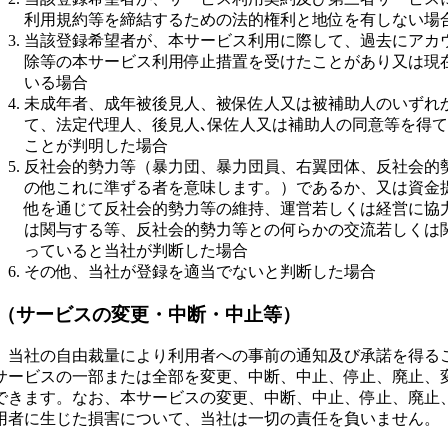
利用規約等を締結するための法的権利と地位を有しない場
当該登録希望者が、本サービス利用に際して、過去にアカ
除等の本サービス利用停止措置を受けたことがあり又は現
いる場合
未成年者、成年被後見人、被保佐人又は被補助人のいずれ
て、法定代理人、後見人､保佐人又は補助人の同意等を得
ことが判明した場合
反社会的勢力等（暴力団、暴力団員、右翼団体、反社会的
の他これに準ずる者を意味します。）であるか、又は資金
他を通じて反社会的勢力等の維持、運営若しくは経営に協
は関与する等、反社会的勢力等との何らかの交流若しくは
っていると当社が判断した場合
その他、当社が登録を適当でないと判断した場合
 （サービスの変更・中断・中止等）
、当社の自由裁量により利用者への事前の通知及び承諾を得る
サービスの一部または全部を変更、中断、中止、停止、廃止、
できます。なお、本サービスの変更、中断、中止、停止、廃止
用者に生じた損害について、当社は一切の責任を負いません。