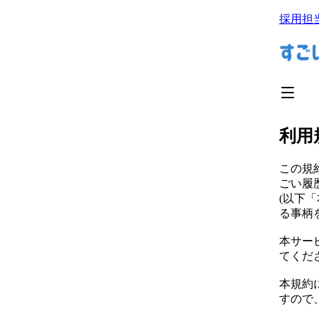
採用担
利用
この規
ごい履
(以下
る事柄
本サー
てくだ
本規約
すので