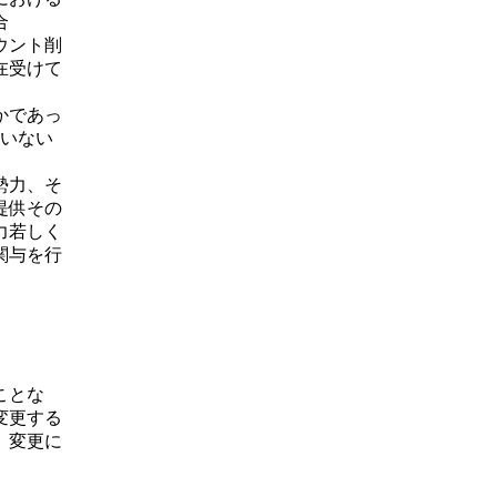
合
ウント削
在受けて
かであっ
ていない
勢力、そ
提供その
力若しく
関与を行
ことな
変更する
、変更に