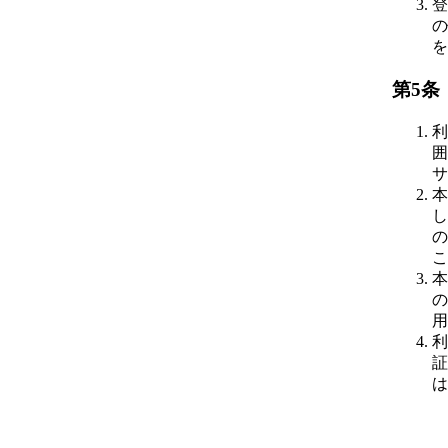
登
の
を
第5条
利
囲
サ
本
し
の
こ
本
の
用
利
証
は