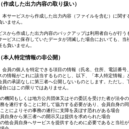
（作成した出力内容の取り扱い）
、本サービスから作成した出力内容（ファイルを含む）に関す
負いません。
ビスから作成した出力内容のバックアップは利用者自らが行う
サービスに保存していたデータが消滅した場合においても、当
任も負いません。
（本人特定情報の非公開）
、会員の個人を特定できる項目の情報（氏名、住所、電話番号
スの情報がこれに該当するものとし、以下、「本人特定情報」
会員の承諾なしに第三者へ公開しないものとします。ただし、
場合にはこの限りではありません。
の機関もしくは地方公共団体又はその委託を受けた者が法令の
務を遂行することに対して協力する必要があり、会員自身の同
ことによりその事務の遂行に支障を及ぼす恐れがある場合
員自身から第三者への開示又は提供を求められた場合
の他会員自身へサービスを提供するために必要であると当社が
場合