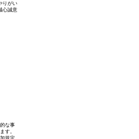
やりがい
誠心誠意
的な事
ます。
加規定