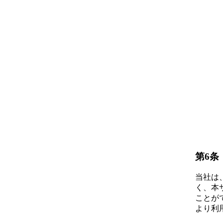
第6条
当社は
く、本
ことが
より利