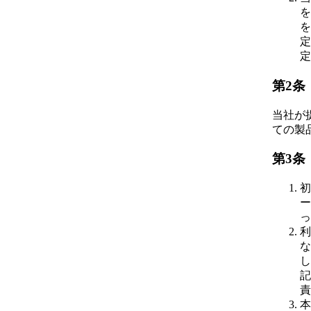
を
を
定
定
第2条
当社が
ての製
第3条
初
ー
っ
利
な
し
記
責
本