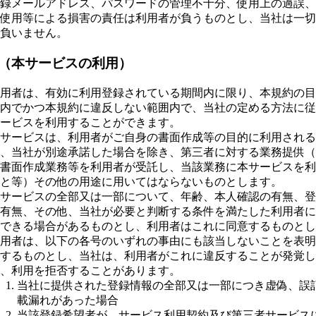
録メールアドレス、パスワードの管理不十分、使用上の過誤、
使用等による損害の責任は利用者が負うものとし、当社は一切
負いません。
 （本サービスの利用）
用者は、有効に利用登録されている期間内に限り、本規約の目
内でかつ本規約に違反しない範囲内で、当社の定める方法に従
ービスを利用することができます。
サービスは、利用者がご自身の書面作成等の目的に利用される
、当社が別途承諾した場合を除き、第三者に対する業務提供（
書面作成業務等を利用者が受託し、当該業務に本サービスを利
と等）その他の用途に用いてはならないものとします。
サービスの全部又は一部について、年齢、本人確認の有無、登
有無、その他、当社が必要と判断する条件を満たした利用者に
できる場合があるものとし、利用者はこれに同意するものとし
用者は、以下の各号のいずれの事由にも該当しないことを表明
するものとし、当社は、利用者がこれに違反することが発覚し
、利用を拒否することがあります。
当社に提供された登録情報の全部又は一部につき虚偽、誤
載漏れがあった場合
当該登録希望者が、サービス利用契約及び第三者サービス