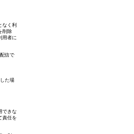
となく利
を削除
利用者に
配信で
した場
用できな
て責任を