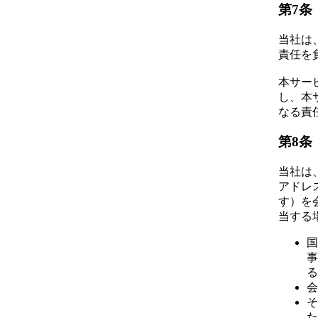
第7条
当社は
責任を
本サー
し、本
なる責
第8条
当社は
アドレ
す）を
当する
国
事
る
会
そ
た