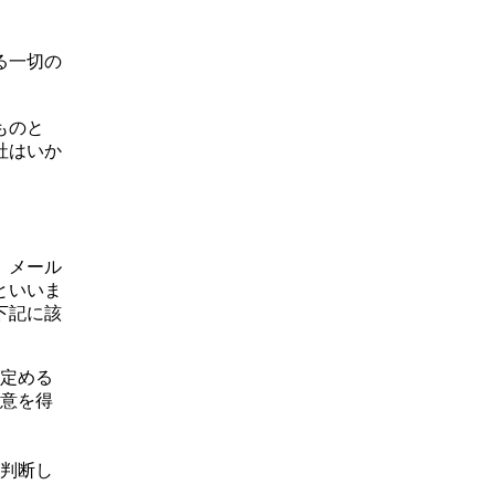
る一切の
ものと
社はいか
、メール
といいま
下記に該
定める
意を得
判断し