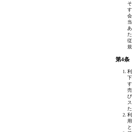
そ
す
会
当
あ
た
従
規
第4条
利
下
す
売
び
ス
た
利
用
と