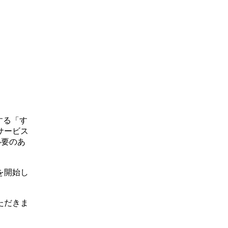
する「す
サービス
必要のあ
を開始し
ただきま