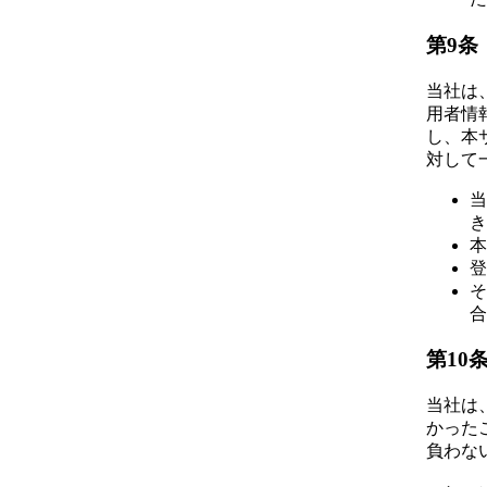
第9条
当社は
用者情
し、本
対して
当
き
本
登
そ
合
第10
当社は
かった
負わな