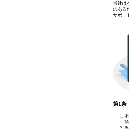
当社は
のある
サポー
第1条
本
項
当