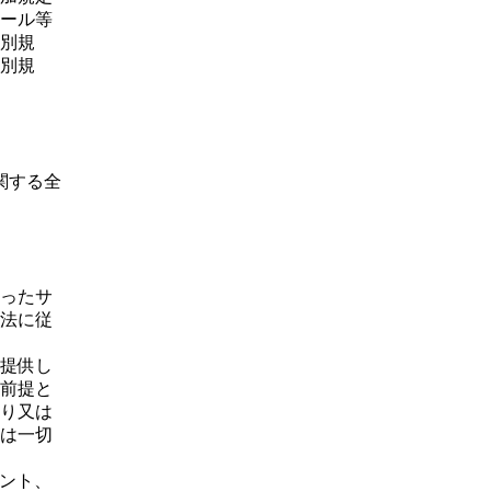
ール等
別規
別規
関する全
ったサ
法に従
提供し
前提と
り又は
は一切
ウント、