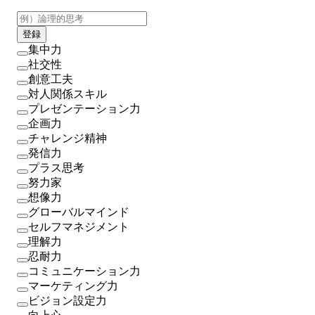
登録
集中力
社交性
創意工夫
対人関係スキル
プレゼンテーション力
企画力
チャレンジ精神
発信力
プラス思考
努力家
想像力
グローバルマインド
セルフマネジメント
理解力
忍耐力
コミュニケーション力
マーケティング力
ビジョン設定力