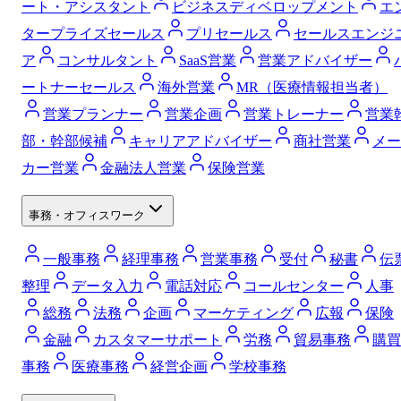
ート・アシスタント
ビジネスディベロップメント
エ
タープライズセールス
プリセールス
セールスエンジ
ア
コンサルタント
SaaS営業
営業アドバイザー
ートナーセールス
海外営業
MR（医療情報担当者）
営業プランナー
営業企画
営業トレーナー
営業
部・幹部候補
キャリアアドバイザー
商社営業
メー
カー営業
金融法人営業
保険営業
事務・オフィスワーク
一般事務
経理事務
営業事務
受付
秘書
伝
整理
データ入力
電話対応
コールセンター
人事
総務
法務
企画
マーケティング
広報
保険
金融
カスタマーサポート
労務
貿易事務
購買
事務
医療事務
経営企画
学校事務