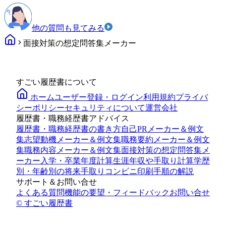
他の質問も見てみる
面接対策の想定問答集メーカー
すごい履歴書について
ホーム
ユーザー登録・ログイン
利用規約
プライバ
シーポリシー
セキュリティについて
運営会社
履歴書・職務経歴書アドバイス
履歴書・職務経歴書の書き方
自己PRメーカー＆例文
集
志望動機メーカー＆例文集
職務要約メーカー＆例文
集
職務内容メーカー＆例文集
面接対策の想定問答集メ
ーカー
入学・卒業年度計算
生涯年収や手取り計算
学歴
別・年齢別の将来手取り
コンビニ印刷手順の解説
サポート＆お問い合せ
よくある質問
機能の要望・フィードバック
お問い合せ
© すごい履歴書