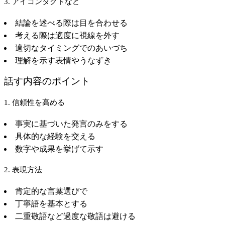
3. アイコンタクトなど
結論を述べる際は目を合わせる
考える際は適度に視線を外す
適切なタイミングでのあいづち
理解を示す表情やうなずき
話す内容のポイント
1. 信頼性を高める
事実に基づいた発言のみをする
具体的な経験を交える
数字や成果を挙げて示す
2. 表現方法
肯定的な言葉選びで
丁寧語を基本とする
二重敬語など過度な敬語は避ける