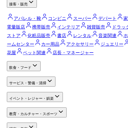
接客・販売
アパレル・靴
コンビニ
スーパー
デパート
家
電量販店
携帯販売
インテリア
雑貨販売
ドラッ
ストア
化粧品販売
書店
レンタル
音楽関連
ホ
ームセンター
カー用品
アクセサリー
ジュエリー
花屋
ペット関連
店長・マネージャー
飲食・フード
サービス・警備・清掃
イベント・レジャー・娯楽
教育・カルチャー・スポーツ