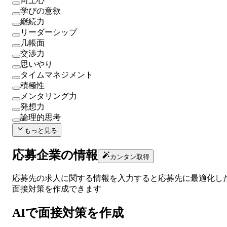
向上心
学びの意欲
継続力
リーダーシップ
几帳面
交渉力
思いやり
タイムマネジメント
積極性
メンタリング力
発想力
論理的思考
もっと見る
応募企業の情報
カンタン取得
応募先の求人に関する情報を入力すると応募先に最適化し
面接対策
を作成できます
AIで面接対策を作成