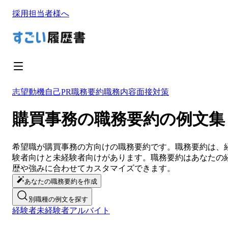
採用担当者様へ
志望動機
自己PR
職務要約
職務内容
面接対策
購買事務の職務要約の例文集
希望職が
購買事務
の方向けの
職務要約
です。
職務要約
は、
験者向けと未経験者向けがあります。
職務要約
は
あなたの
歴や強みに合わせてカスタマイズ
できます。
あなたの職務要約を作成
別職種の例文を探す
経験者
未経験者
アルバイト