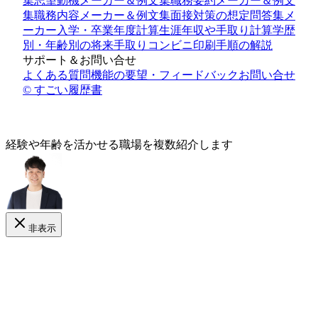
集
志望動機メーカー＆例文集
職務要約メーカー＆例文
集
職務内容メーカー＆例文集
面接対策の想定問答集メ
ーカー
入学・卒業年度計算
生涯年収や手取り計算
学歴
別・年齢別の将来手取り
コンビニ印刷手順の解説
サポート＆お問い合せ
よくある質問
機能の要望・フィードバック
お問い合せ
© すごい履歴書
経験や年齢
を活かせる
職場を複数紹介します
非表示