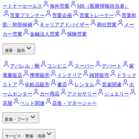
ートナーセールス
海外営業
MR（医療情報担当者）
営業プランナー
営業企画
営業トレーナー
営業幹
部・幹部候補
キャリアアドバイザー
商社営業
メー
カー営業
金融法人営業
保険営業
接客・販売
アパレル・靴
コンビニ
スーパー
デパート
家
電量販店
携帯販売
インテリア
雑貨販売
ドラック
ストア
化粧品販売
書店
レンタル
音楽関連
ホ
ームセンター
カー用品
アクセサリー
ジュエリー
花屋
ペット関連
店長・マネージャー
飲食・フード
サービス・警備・清掃