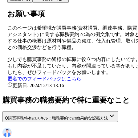
お願い事項
このページは希望職が
購買事務
(
資材購買、調達事務、購買
アシスタント
) に関する
職務要約
の為の例文集です。対象
する仕事の概要は
原材料や備品の発注、仕入れ管理、取引
との価格交渉などを行う職種。
少しでも
購買事務
の皆様の転職に役立つ内容にしたいです
もし内容が不足していたり、内容が間違っている等があり
したら、ぜひフィードバックをお願いします。
匿名でのフィードバックはこちら
更新日:
2024/12/13 13:16
購買事務の職務要約で特に重要なこと
Q
購買事務特有のスキル：職務要約での効果的な記載方法