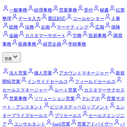
一般事務
経理事務
営業事務
受付
秘書
伝票
整理
データ入力
電話対応
コールセンター
人事
総務
法務
企画
マーケティング
広報
保険
金融
カスタマーサポート
労務
貿易事務
購買
事務
医療事務
経営企画
学校事務
営業
法人営業
個人営業
アカウントマネージャー
新規
開拓営業
インサイドセールス
フィールドセールス
セールスマネージャー
ルート営業
カスタマーサクセス
営業事務
ソリューション営業
テレアポ
営業サポ
ート・アシスタント
ビジネスディベロップメント
エン
タープライズセールス
プリセールス
セールスエンジニ
ア
コンサルタント
SaaS営業
営業アドバイザー
パ