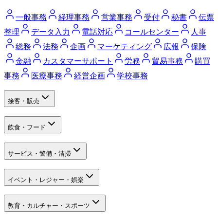
一般事務
経理事務
営業事務
受付
秘書
伝票
整理
データ入力
電話対応
コールセンター
人事
総務
法務
企画
マーケティング
広報
保険
金融
カスタマーサポート
労務
貿易事務
購買
事務
医療事務
経営企画
学校事務
接客・販売
飲食・フード
サービス・警備・清掃
イベント・レジャー・娯楽
教育・カルチャー・スポーツ