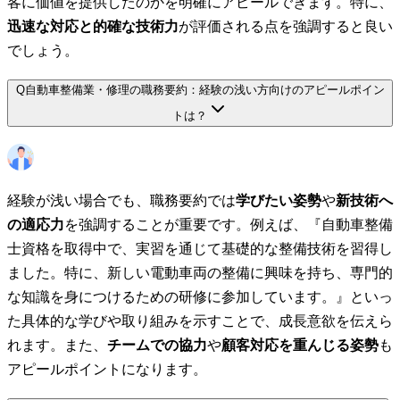
客に価値を提供したのかを明確にアピールできます。特に、
迅速な対応と的確な技術力
が評価される点を強調すると良い
でしょう。
Q
自動車整備業・修理の職務要約：経験の浅い方向けのアピールポイン
トは？
経験が浅い場合でも、職務要約では
学びたい姿勢
や
新技術へ
の適応力
を強調することが重要です。例えば、『自動車整備
士資格を取得中で、実習を通じて基礎的な整備技術を習得し
ました。特に、新しい電動車両の整備に興味を持ち、専門的
な知識を身につけるための研修に参加しています。』といっ
た具体的な学びや取り組みを示すことで、成長意欲を伝えら
れます。また、
チームでの協力
や
顧客対応を重んじる姿勢
も
アピールポイントになります。