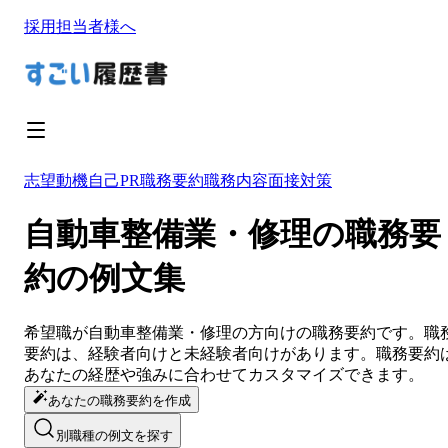
採用担当者様へ
志望動機
自己PR
職務要約
職務内容
面接対策
自動車整備業・修理の職務要
約の例文集
希望職が
自動車整備業・修理
の方向けの
職務要約
です。
職
要約
は、経験者向けと未経験者向けがあります。
職務要約
あなたの経歴や強みに合わせてカスタマイズ
できます。
あなたの職務要約を作成
別職種の例文を探す