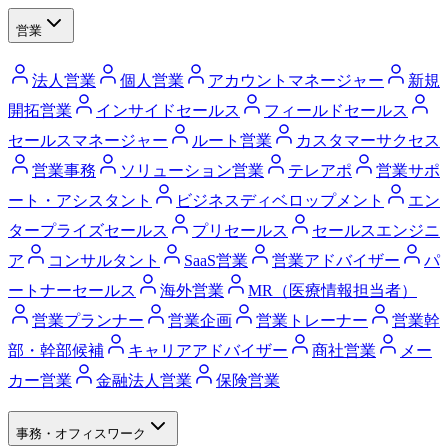
営業
法人営業
個人営業
アカウントマネージャー
新規
開拓営業
インサイドセールス
フィールドセールス
セールスマネージャー
ルート営業
カスタマーサクセス
営業事務
ソリューション営業
テレアポ
営業サポ
ート・アシスタント
ビジネスディベロップメント
エン
タープライズセールス
プリセールス
セールスエンジニ
ア
コンサルタント
SaaS営業
営業アドバイザー
パ
ートナーセールス
海外営業
MR（医療情報担当者）
営業プランナー
営業企画
営業トレーナー
営業幹
部・幹部候補
キャリアアドバイザー
商社営業
メー
カー営業
金融法人営業
保険営業
事務・オフィスワーク