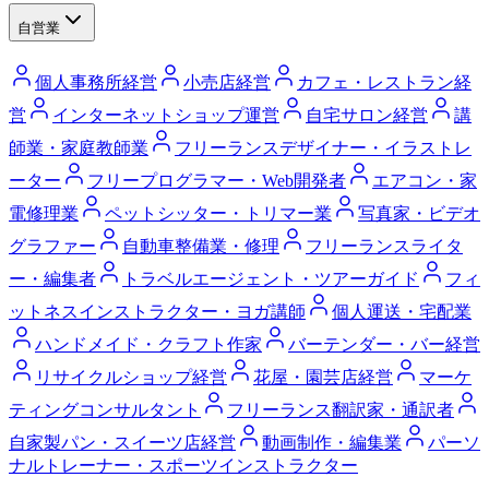
自営業
個人事務所経営
小売店経営
カフェ・レストラン経
営
インターネットショップ運営
自宅サロン経営
講
師業・家庭教師業
フリーランスデザイナー・イラストレ
ーター
フリープログラマー・Web開発者
エアコン・家
電修理業
ペットシッター・トリマー業
写真家・ビデオ
グラファー
自動車整備業・修理
フリーランスライタ
ー・編集者
トラベルエージェント・ツアーガイド
フィ
ットネスインストラクター・ヨガ講師
個人運送・宅配業
ハンドメイド・クラフト作家
バーテンダー・バー経営
リサイクルショップ経営
花屋・園芸店経営
マーケ
ティングコンサルタント
フリーランス翻訳家・通訳者
自家製パン・スイーツ店経営
動画制作・編集業
パーソ
ナルトレーナー・スポーツインストラクター