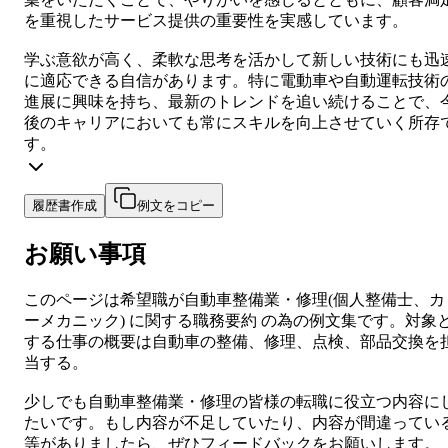
を重視したサービス提供の重要性を実感しています。
学ぶ意欲が高く、柔軟な思考を活かして新しい技術にも迅
に適応できる自信があります。特に電動車や自動運転技術
進展に興味を持ち、最新のトレンドを追い続けることで、
後のキャリアにおいても常にスキルを向上させていく所存
す。
履歴書作成
例文をコピー
お願い事項
このページは希望職が
自動車整備業・修理
(
個人整備士、カ
ーメカニック
) に関する
職務要約
の為の例文集です。対象
する仕事の概要は
自動車の整備、修理、点検、部品交換を
当する。
少しでも
自動車整備業・修理
の皆様の転職に役立つ内容に
たいです。もし内容が不足していたり、内容が間違ってい
等がありましたら、ぜひフィードバックをお願いします。