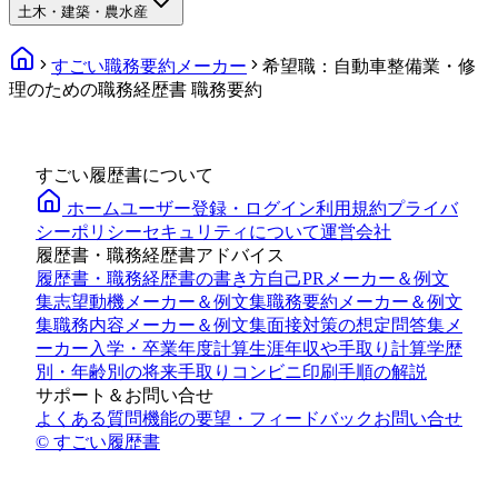
土木・建築・農水産
すごい職務要約メーカー
希望職：自動車整備業・修
理のための職務経歴書 職務要約
すごい履歴書について
ホーム
ユーザー登録・ログイン
利用規約
プライバ
シーポリシー
セキュリティについて
運営会社
履歴書・職務経歴書アドバイス
履歴書・職務経歴書の書き方
自己PRメーカー＆例文
集
志望動機メーカー＆例文集
職務要約メーカー＆例文
集
職務内容メーカー＆例文集
面接対策の想定問答集メ
ーカー
入学・卒業年度計算
生涯年収や手取り計算
学歴
別・年齢別の将来手取り
コンビニ印刷手順の解説
サポート＆お問い合せ
よくある質問
機能の要望・フィードバック
お問い合せ
© すごい履歴書