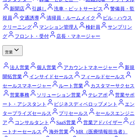
新聞店
引越し
洗車・ピットサービス
警備員・監
視員
交通誘導
清掃員・ルームメイク
ビル・ハウス
クリーニング
マンション管理人
検針員
サンプリン
グ
フロント・受付
店長・マネージャー
営業
法人営業
個人営業
アカウントマネージャー
新規
開拓営業
インサイドセールス
フィールドセールス
セールスマネージャー
ルート営業
カスタマーサクセス
営業事務
ソリューション営業
テレアポ
営業サポ
ート・アシスタント
ビジネスディベロップメント
エン
タープライズセールス
プリセールス
セールスエンジニ
ア
コンサルタント
SaaS営業
営業アドバイザー
パ
ートナーセールス
海外営業
MR（医療情報担当者）