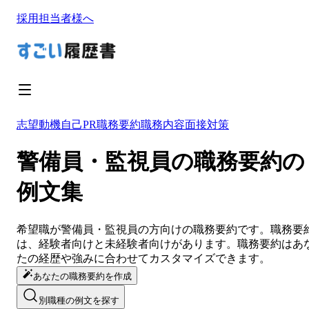
採用担当者様へ
志望動機
自己PR
職務要約
職務内容
面接対策
警備員・監視員の職務要約の
例文集
希望職が
警備員・監視員
の方向けの
職務要約
です。
職務要
は、経験者向けと未経験者向けがあります。
職務要約
は
あ
たの経歴や強みに合わせてカスタマイズ
できます。
あなたの職務要約を作成
別職種の例文を探す