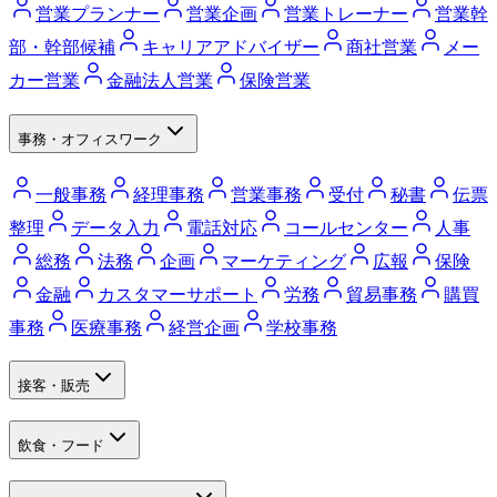
営業プランナー
営業企画
営業トレーナー
営業幹
部・幹部候補
キャリアアドバイザー
商社営業
メー
カー営業
金融法人営業
保険営業
事務・オフィスワーク
一般事務
経理事務
営業事務
受付
秘書
伝票
整理
データ入力
電話対応
コールセンター
人事
総務
法務
企画
マーケティング
広報
保険
金融
カスタマーサポート
労務
貿易事務
購買
事務
医療事務
経営企画
学校事務
接客・販売
飲食・フード