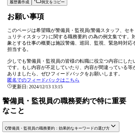
履歴書作成
例文をコピー
お願い事項
このページは希望職が
警備員・監視員
(
警備スタッフ、セキ
ュリティスタッフ
) に関する
職務要約
の為の例文集です。
象とする仕事の概要は
施設警備、巡回、監視、緊急時対応
担当する。
少しでも
警備員・監視員
の皆様の転職に役立つ内容にした
です。もし内容が不足していたり、内容が間違っている等
ありましたら、ぜひフィードバックをお願いします。
匿名でのフィードバックはこちら
更新日:
2024/12/13 13:15
警備員・監視員の職務要約で特に重要
なこと
Q
警備員・監視員の職務要約：効果的なキーワードの選び方