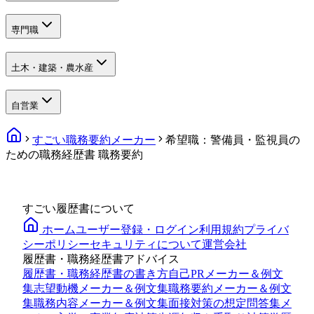
専門職
土木・建築・農水産
自営業
すごい職務要約メーカー
希望職：警備員・監視員の
ための職務経歴書 職務要約
すごい履歴書について
ホーム
ユーザー登録・ログイン
利用規約
プライバ
シーポリシー
セキュリティについて
運営会社
履歴書・職務経歴書アドバイス
履歴書・職務経歴書の書き方
自己PRメーカー＆例文
集
志望動機メーカー＆例文集
職務要約メーカー＆例文
集
職務内容メーカー＆例文集
面接対策の想定問答集メ