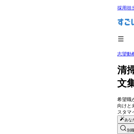
採用担
志望動
清
文
希望職
向けと
スタマ
あな
別