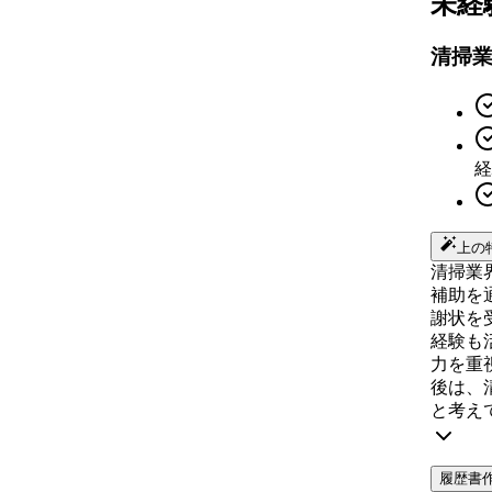
未経
清掃
経
上の
清掃業
補助を
謝状を
経験も
力を重
後は、
と考え
履歴書