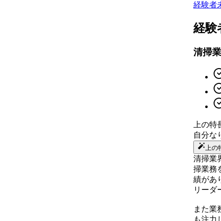
経験者
経験
清掃
上の特
自分な
上の
清掃業
掃業務
績があ
リーダ
また業
も注力