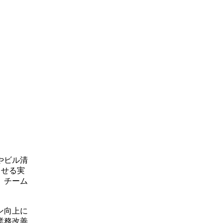
やビル清
させる実
、チーム
ン向上に
業務改善