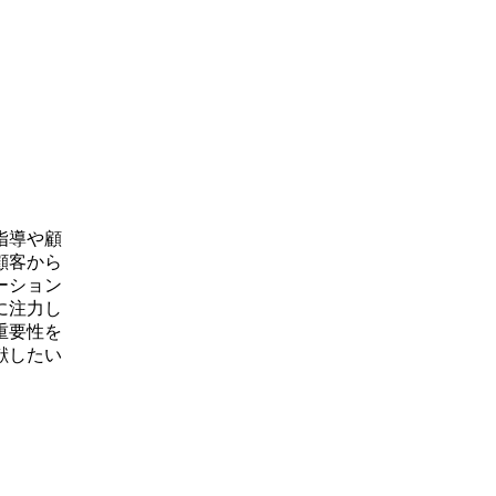
指導や顧
顧客から
ーション
に注力し
重要性を
献したい