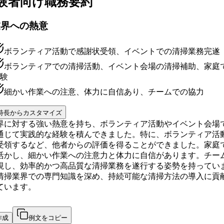
験者向け
職務要約
業界への熱意
ボランティア活動で感謝状受領、イベントでの清掃業務完遂
ボランティアでの清掃活動、イベント会場の清掃補助、家庭
験
細かい作業への注意、体力に自信あり、チームでの協力
特長からカスタマイズ
界に対する強い熱意を持ち、ボランティア活動やイベント会場
通じて実践的な経験を積んできました。特に、ボランティア活
受領するなど、他者からの評価を得ることができました。家庭
活かし、細かい作業への注意力と体力に自信があります。チー
視し、効率的かつ高品質な清掃業務を遂行する姿勢を持ってい
清掃業界での専門知識を深め、持続可能な清掃方法の導入に貢
ています。
作成
例文をコピー