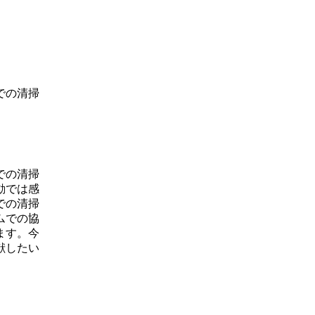
での清掃
での清掃
動では感
での清掃
ムでの協
ます。今
献したい