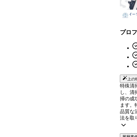
プロ
上の
特殊清
し、清
掃の成
ます。
品質な
法を取
履歴書