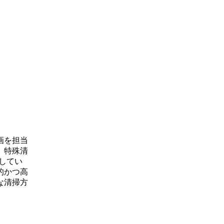
画を担当
、特殊清
してい
的かつ高
な清掃方