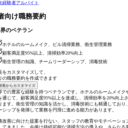
未経験者
アルバイト
者向け
職務要約
業界のベテラン
ホテルのルームメイク、ビル清掃業務、衛生管理業務
顧客満足度95%以上、清掃効率20%向上
衛生管理の知識、チームリーダーシップ、消毒技術
長をカスタマイズして、
りの
職務要約
を作成できます
特長からカスタマイズ
界での豊富な経験を持つベテランです。ホテルのルームメイク
を通じて、顧客満足度95%以上を達成し、清掃効率を20%向上
ります。衛生管理の知識を活かし、消毒技術にも精通しており
ーシップを発揮して業務を円滑に進める能力があります。
務改善に向けた提案を行ない、スタッフの教育やモチベーショ
してきました。今後は持続可能な清掃方法の導入や、さらなる