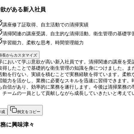
意欲がある新入社員
講座修了証取得、自主活動での清掃実績
清掃関連の講座受講、自主的な清掃活動、衛生管理の基礎学
学習能力、柔軟な思考、時間管理能力
特長からカスタマイズ
界において学ぶ意欲が高い新入社員です。清掃関連の講座を受
取得したことで基礎的な衛生管理の知識を身につけました。ま
活動を行ない、実績を積むことで実務経験を得ています。柔軟
習能力を活かし、業務に必要なスキルを迅速に習得できます。
も自信があり、効率的に業務を遂行します。今後は清掃業務の
、チームの一員として貢献しながら成長していきたいと考えて
作成
例文をコピー
業務に興味津々