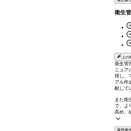
衛生
上の
衛生管
ニュア
得し、
アル作
献して
また衛
で、よ
高め、
履歴書