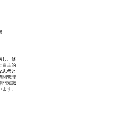
習
講し、修
た自主的
な思考と
時間管理
専門知識
います。