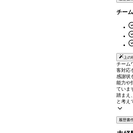
チー
上の
チーム
客対応
感謝状
能力や
ていま
踏まえ
と考え
履歴書