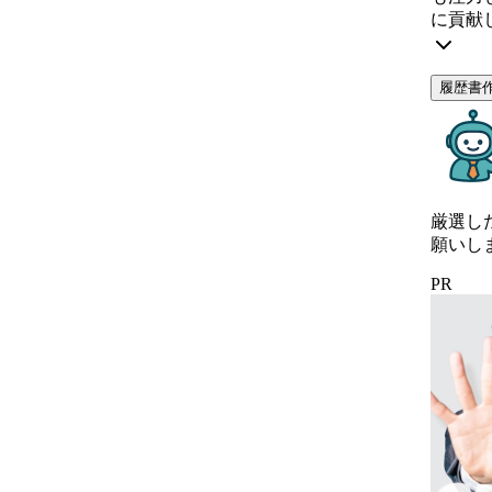
に貢献
履歴書
厳選し
願いし
PR