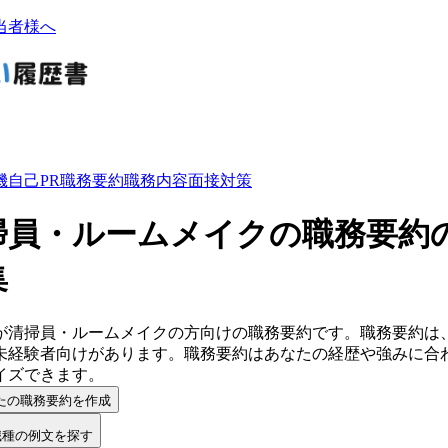
当者様へ
機
自己PR
職務要約
職務内容
面接対策
掃員・ルームメイクの職務要約
集
が
清掃員・ルームメイク
の方向けの
職務要約
です。
職務要約
は
未経験者向けがあります。
職務要約
は
あなたの経歴や強みに合
イズ
できます。
たの職務要約を作成
職種の例文を探す