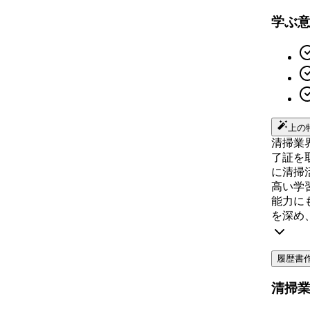
学ぶ
上の
清掃業
了証を
に清掃
高い学
能力に
を深め
履歴書
清掃