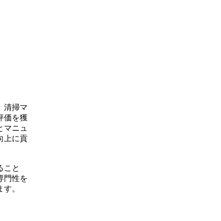
、清掃マ
評価を獲
とマニュ
向上に貢
ること
専門性を
ます。