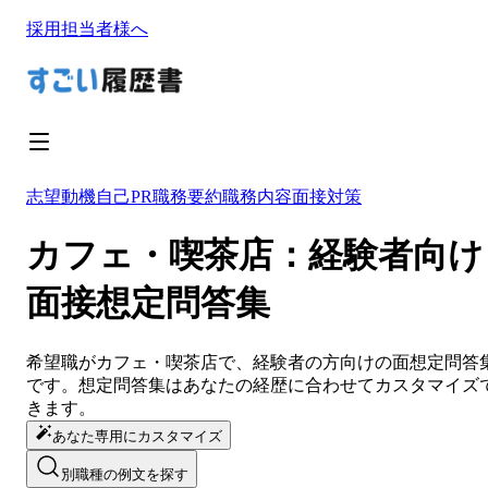
採用担当者様へ
志望動機
自己PR
職務要約
職務内容
面接対策
カフェ・喫茶店：経験者向け
面接想定問答集
希望職が
カフェ・喫茶店
で、経験者の方向けの面想定問答
です。想定問答集は
あなたの経歴に合わせてカスタマイズ
きます。
あなた専用にカスタマイズ
別職種の例文を探す