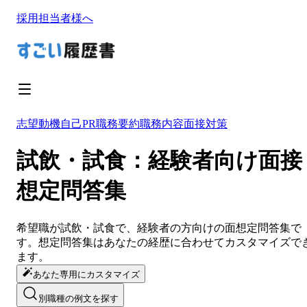
採用担当者様へ
志望動機
自己PR
職務要約
職務内容
面接対策
試飲・試食：経験者向け面接
想定問答集
希望職が
試飲・試食
で、経験者の方向けの面想定問答集で
す。想定問答集は
あなたの経歴に合わせてカスタマイズ
で
ます。
あなた専用にカスタマイズ
別職種の例文を探す