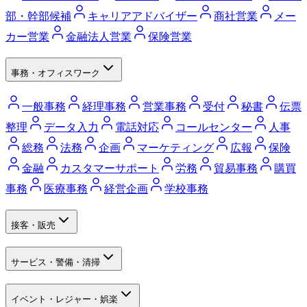
部・幹部候補
キャリアアドバイザー
商社営業
メー
カー営業
金融法人営業
保険営業
事務・オフィスワーク
一般事務
経理事務
営業事務
受付
秘書
伝票
整理
データ入力
電話対応
コールセンター
人事
総務
法務
企画
マーケティング
広報
保険
金融
カスタマーサポート
労務
貿易事務
購買
事務
医療事務
経営企画
学校事務
接客・販売
サービス・警備・清掃
イベント・レジャー・娯楽