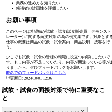
業務の進め方を知りたい
候補者の計画性を評価したい
お願い事項
このページは希望職が
試飲・試食
(
試食販売員、デモンスト
レーター
) に関する
面接対策
の為の例文集です。対象とす
仕事の概要は
商品の試飲・試食案内、商品説明、接客を行
う。
少しでも
試飲・試食
の皆様の転職に役立つ内容にしたいで
す。もし内容が不足していたり、内容が間違っている等が
りましたら、ぜひフィードバックをお願いします。
匿名でのフィードバックはこちら
更新日:
2024/10/01 12:36
試飲・試食の面接対策で特に重要なこ
と