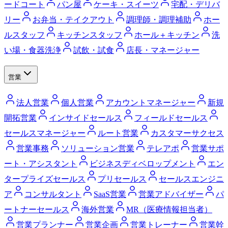
ードコート
パン屋
ケーキ・スイーツ
宅配・デリバ
リー
お弁当・テイクアウト
調理師・調理補助
ホー
ルスタッフ
キッチンスタッフ
ホール＋キッチン
洗
い場・食器洗浄
試飲・試食
店長・マネージャー
営業
法人営業
個人営業
アカウントマネージャー
新規
開拓営業
インサイドセールス
フィールドセールス
セールスマネージャー
ルート営業
カスタマーサクセス
営業事務
ソリューション営業
テレアポ
営業サポ
ート・アシスタント
ビジネスディベロップメント
エン
タープライズセールス
プリセールス
セールスエンジニ
ア
コンサルタント
SaaS営業
営業アドバイザー
パ
ートナーセールス
海外営業
MR（医療情報担当者）
営業プランナー
営業企画
営業トレーナー
営業幹