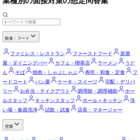
業種別の面接対策の想定問答集
飲食・フード
ファミレス・レストラン
ファーストフード
居酒
屋・ダイニングバー
カフェ・喫茶店
ラーメン
うど
ん
そば
焼肉・しゃぶしゃぶ
寿司・和食・定食
フ
ードコート
パン屋
ケーキ・スイーツ
宅配・デリバ
リー
お弁当・テイクアウト
調理師・調理補助
ホー
ルスタッフ
キッチンスタッフ
ホール＋キッチン
洗
い場・食器洗浄
試飲・試食
店長・マネージャー
営業