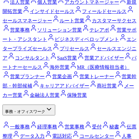
法人営業
個人営業
アカウントマネージャー
新規
開拓営業
インサイドセールス
フィールドセールス
セールスマネージャー
ルート営業
カスタマーサクセス
営業事務
ソリューション営業
テレアポ
営業サポ
ート・アシスタント
ビジネスディベロップメント
エン
タープライズセールス
プリセールス
セールスエンジニ
ア
コンサルタント
SaaS営業
営業アドバイザー
パ
ートナーセールス
海外営業
MR（医療情報担当者）
営業プランナー
営業企画
営業トレーナー
営業幹
部・幹部候補
キャリアアドバイザー
商社営業
メー
カー営業
金融法人営業
保険営業
事務・オフィスワーク
一般事務
経理事務
営業事務
受付
秘書
伝票
整理
データ入力
電話対応
コールセンター
人事