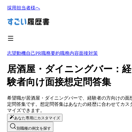
採用担当者様へ
志望動機
自己PR
職務要約
職務内容
面接対策
居酒屋・ダイニングバー：経
験者向け面接想定問答集
希望職が
居酒屋・ダイニングバー
で、経験者の方向けの面
定問答集です。想定問答集は
あなたの経歴に合わせてカス
マイズ
できます。
あなた専用にカスタマイズ
別職種の例文を探す