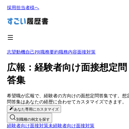
採用担当者様へ
志望動機
自己PR
職務要約
職務内容
面接対策
広報：経験者向け面接想定問
答集
希望職が
広報
で、経験者の方向けの面想定問答集です。想
問答集は
あなたの経歴に合わせてカスタマイズ
できます。
あなた専用にカスタマイズ
別職種の例文を探す
経験者向け面接対策
未経験者向け面接対策