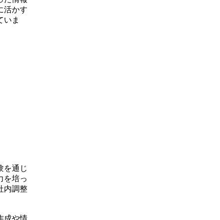
に活かす
ていま
験を通じ
力を培っ
社内調整
作成や情