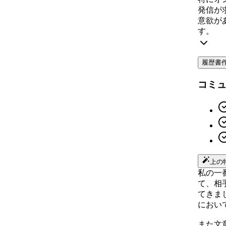
発信が
意欲が
す。
履歴書
コミ
上の
私の一
て、相
てきま
におい
また文