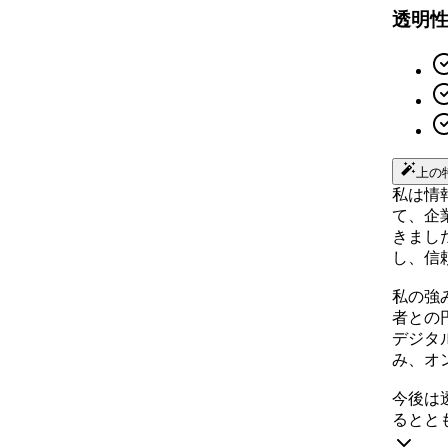
透明
上の
私は情
て、企
きまし
し、信
私の強
者との
デジタ
み、オ
今後は
るとと