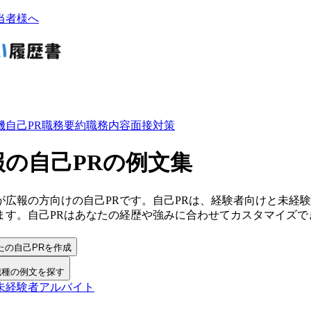
当者様へ
機
自己PR
職務要約
職務内容
面接対策
報の自己PRの例文集
が
広報
の方向けの
自己PR
です。
自己PR
は、経験者向けと未経験
ます。
自己PR
は
あなたの経歴や強みに合わせてカスタマイズ
で
たの自己PRを作成
職種の例文を探す
未経験者
アルバイト