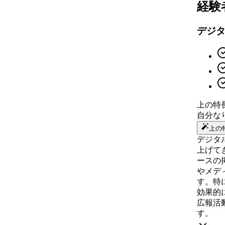
経験
デジ
上の特
自分な
上の
デジタ
上げて
ースの
やメデ
す。特
効果的
広報活
す。