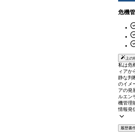
危機
上の
私は危
ィアか
静な判
のイメ
アの発
ルエン
機管理
情報発
履歴書