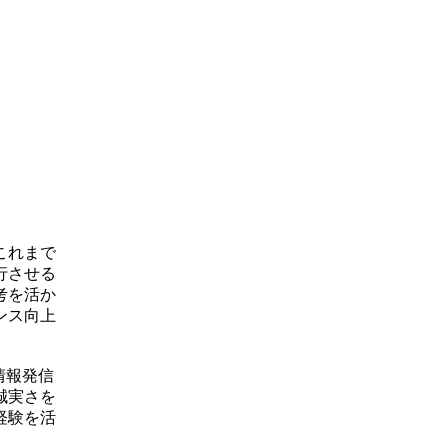
これまで
行させる
考を活か
ンス向上
情報発信
誠実さを
経験を活