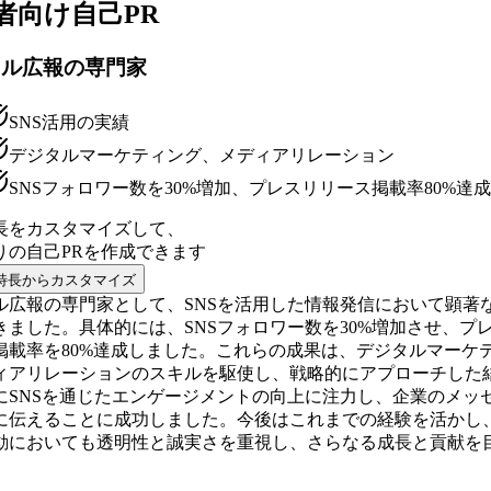
者向け
自己PR
タル広報の専門家
SNS活用の実績
デジタルマーケティング、メディアリレーション
SNSフォロワー数を30%増加、プレスリリース掲載率80%達成
長をカスタマイズして、
りの
自己PR
を作成できます
特長からカスタマイズ
ル広報の専門家として、SNSを活用した情報発信において顕著
きました。具体的には、SNSフォロワー数を30%増加させ、プ
掲載率を80%達成しました。これらの成果は、デジタルマーケ
ィアリレーションのスキルを駆使し、戦略的にアプローチした
にSNSを通じたエンゲージメントの向上に注力し、企業のメッ
に伝えることに成功しました。今後はこれまでの経験を活かし
動においても透明性と誠実さを重視し、さらなる成長と貢献を