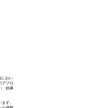
信におい
のアプロ
い、効果
います。
った情報