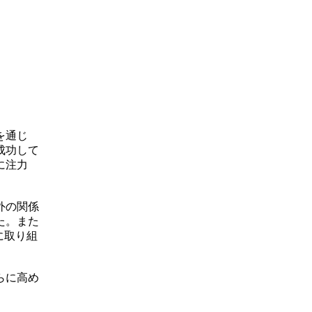
を通じ
成功して
に注力
外の関係
た。また
に取り組
らに高め