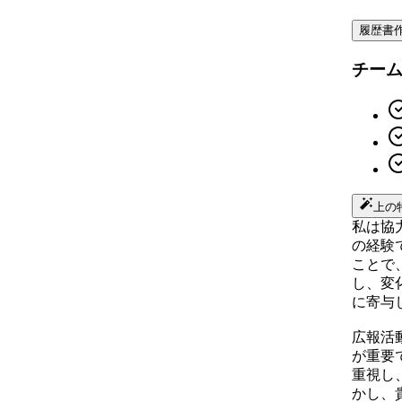
履歴書
チー
上の
私は協
の経験
ことで
し、変
に寄与
広報活
が重要
重視し
かし、