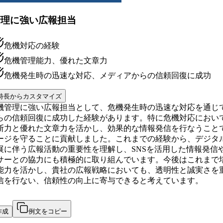
管理に強い広報担当
危機対応の経験
危機管理能力、優れた文章力
危機発生時の迅速な対応、メディアからの信頼回復に成功
特長からカスタマイズ
機管理に強い広報担当として、危機発生時の迅速な対応を通じ
らの信頼回復に成功した経験があります。特に危機対応におい
断力と優れた文章力を活かし、効果的な情報発信を行なうこと
ージを守ることに貢献しました。これまでの経験から、デジタ
展に伴う広報活動の重要性を理解し、SNSを活用した情報発信
サーとの協力にも積極的に取り組んでいます。今後はこれまで
能力を活かし、貴社の広報戦略においても、透明性と誠実さを
信を行ない、信頼性の向上に寄与できると考えています。
作成
例文をコピー