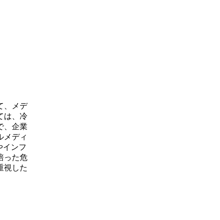
て、メデ
ては、冷
で、企業
ルメディ
やインフ
培った危
重視した