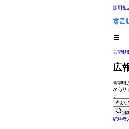
採用担
志望動
広
希望職
があり
す。
あな
別
経験者