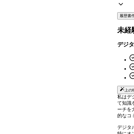
履歴書
未経
デジ
上の
私はデ
て知識
ーチを
的なコ
デジタ
特にオ