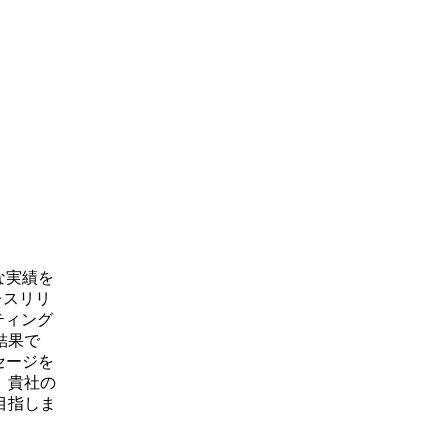
な実績を
レスリリ
ティング
結果で
セージを
、貴社の
目指しま