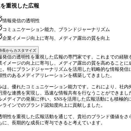
性を重視した広報
情報発信の透明性
コミュニケーション能力、ブランドジャーナリズム
企業イメージ向上に寄与、メディア露出の質を向上
特長からカスタマイズ
報発信の透明性を重視した広報の専門家です。これまでの経験
業イメージの向上に寄与し、メディア露出の質を高めることに
た。特にブランドジャーナリズムを活用した戦略的な情報発信
頼性のあるメディアリレーションを構築してきました。
みは、優れたコミュニケーション能力です。これにより、社内
円滑な連携を実現し、迅速な情報共有を行なうことができまし
ルメディアの発展に伴い、SNSを活用した広報活動にも積極的
ンラインでのブランド認知度向上に貢献しました。
透明性を重視した広報活動を通じて、貴社のブランド価値をさ
もに、長期的な成長に寄与できると考えています。