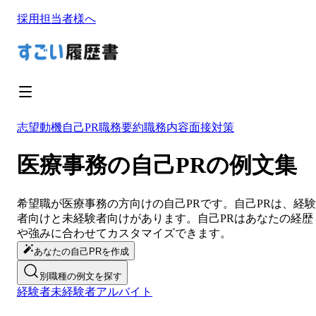
採用担当者様へ
志望動機
自己PR
職務要約
職務内容
面接対策
医療事務の自己PRの例文集
希望職が
医療事務
の方向けの
自己PR
です。
自己PR
は、経験
者向けと未経験者向けがあります。
自己PR
は
あなたの経歴
や強みに合わせてカスタマイズ
できます。
あなたの自己PRを作成
別職種の例文を探す
経験者
未経験者
アルバイト