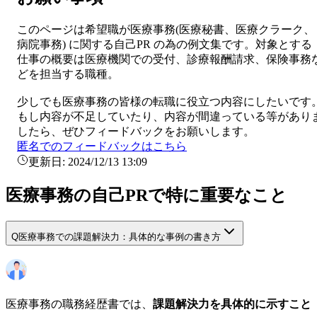
このページは希望職が
医療事務
(
医療秘書、医療クラーク、
病院事務
) に関する
自己PR
の為の例文集です。対象とする
仕事の概要は
医療機関での受付、診療報酬請求、保険事務
どを担当する職種。
少しでも
医療事務
の皆様の転職に役立つ内容にしたいです
もし内容が不足していたり、内容が間違っている等があり
したら、ぜひフィードバックをお願いします。
匿名でのフィードバックはこちら
更新日:
2024/12/13 13:09
医療事務の自己PRで特に重要なこと
Q
医療事務での課題解決力：具体的な事例の書き方
医療事務の職務経歴書では、
課題解決力を具体的に示すこと