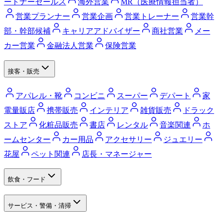
ートナーセールス
海外営業
MR（医療情報担当者）
営業プランナー
営業企画
営業トレーナー
営業幹
部・幹部候補
キャリアアドバイザー
商社営業
メー
カー営業
金融法人営業
保険営業
接客・販売
アパレル・靴
コンビニ
スーパー
デパート
家
電量販店
携帯販売
インテリア
雑貨販売
ドラック
ストア
化粧品販売
書店
レンタル
音楽関連
ホ
ームセンター
カー用品
アクセサリー
ジュエリー
花屋
ペット関連
店長・マネージャー
飲食・フード
サービス・警備・清掃