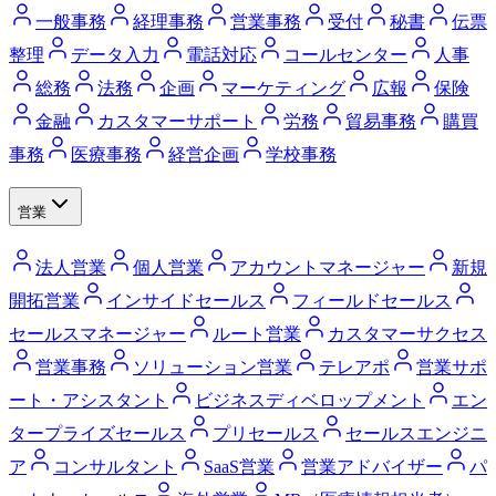
一般事務
経理事務
営業事務
受付
秘書
伝票
整理
データ入力
電話対応
コールセンター
人事
総務
法務
企画
マーケティング
広報
保険
金融
カスタマーサポート
労務
貿易事務
購買
事務
医療事務
経営企画
学校事務
営業
法人営業
個人営業
アカウントマネージャー
新規
開拓営業
インサイドセールス
フィールドセールス
セールスマネージャー
ルート営業
カスタマーサクセス
営業事務
ソリューション営業
テレアポ
営業サポ
ート・アシスタント
ビジネスディベロップメント
エン
タープライズセールス
プリセールス
セールスエンジニ
ア
コンサルタント
SaaS営業
営業アドバイザー
パ