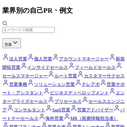
業界別の自己PR・例文
営業
法人営業
個人営業
アカウントマネージャー
新規
開拓営業
インサイドセールス
フィールドセールス
セールスマネージャー
ルート営業
カスタマーサクセス
営業事務
ソリューション営業
テレアポ
営業サポ
ート・アシスタント
ビジネスディベロップメント
エン
タープライズセールス
プリセールス
セールスエンジニ
ア
コンサルタント
SaaS営業
営業アドバイザー
パ
ートナーセールス
海外営業
MR（医療情報担当者）
営業プランナー
営業企画
営業トレーナー
営業幹