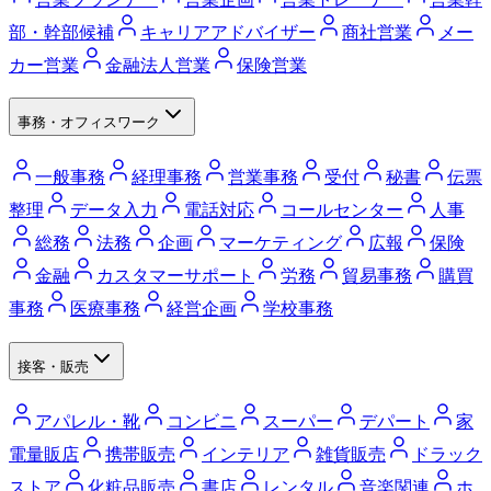
部・幹部候補
キャリアアドバイザー
商社営業
メー
カー営業
金融法人営業
保険営業
事務・オフィスワーク
一般事務
経理事務
営業事務
受付
秘書
伝票
整理
データ入力
電話対応
コールセンター
人事
総務
法務
企画
マーケティング
広報
保険
金融
カスタマーサポート
労務
貿易事務
購買
事務
医療事務
経営企画
学校事務
接客・販売
アパレル・靴
コンビニ
スーパー
デパート
家
電量販店
携帯販売
インテリア
雑貨販売
ドラック
ストア
化粧品販売
書店
レンタル
音楽関連
ホ