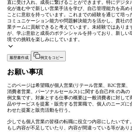
直に受け入れ、成長に繋げることができます。特にデジタ
化が進む中で新しい営業手法を学び、自己管理能力を高め
ことに意欲を持っています。これまでの経験を通じて培っ
コミュニケーション能力や問題解決能力を活かし、貴社の
業チームに貢献できると考えています。未経験ではありま
が、学ぶ意欲と成長のポテンシャルを持っており、新しい
境での挑戦を楽しみにしています。
履歴書作成
例文をコピー
お願い事項
このページは希望職が
個人営業
(
リテール営業、B2C営業、
消費者営業、パーソナルセールス
) に関する
自己PR
の為の
例文集です。対象とする仕事の概要は
一般消費者に対して
品やサービスを提案・販売する営業職で、個人のニーズに
わせた提案と販売活動を行う。
少しでも
個人営業
の皆様の転職に役立つ内容にしたいです
もし内容が不足していたり、内容が間違っている等があり