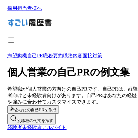
採用担当者様へ
志望動機
自己PR
職務要約
職務内容
面接対策
個人営業の自己PRの例文集
希望職が
個人営業
の方向けの
自己PR
です。
自己PR
は、経験
者向けと未経験者向けがあります。
自己PR
は
あなたの経歴
や強みに合わせてカスタマイズ
できます。
あなたの自己PRを作成
別職種の例文を探す
経験者
未経験者
アルバイト