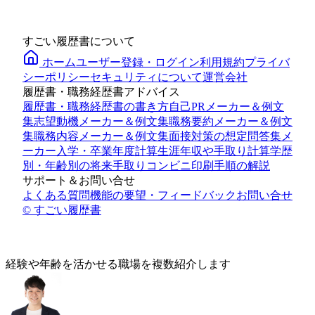
すごい履歴書について
ホーム
ユーザー登録・ログイン
利用規約
プライバ
シーポリシー
セキュリティについて
運営会社
履歴書・職務経歴書アドバイス
履歴書・職務経歴書の書き方
自己PRメーカー＆例文
集
志望動機メーカー＆例文集
職務要約メーカー＆例文
集
職務内容メーカー＆例文集
面接対策の想定問答集メ
ーカー
入学・卒業年度計算
生涯年収や手取り計算
学歴
別・年齢別の将来手取り
コンビニ印刷手順の解説
サポート＆お問い合せ
よくある質問
機能の要望・フィードバック
お問い合せ
© すごい履歴書
経験や年齢
を活かせる
職場を複数紹介します