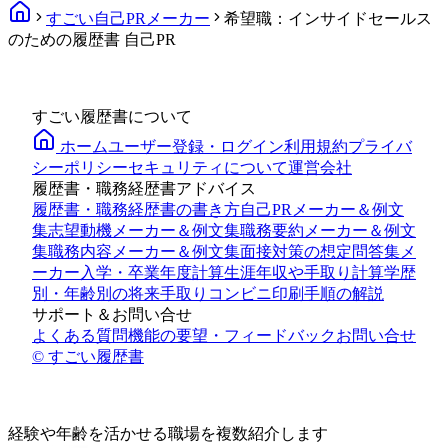
すごい自己PRメーカー
希望職：インサイドセールス
のための履歴書 自己PR
すごい履歴書について
ホーム
ユーザー登録・ログイン
利用規約
プライバ
シーポリシー
セキュリティについて
運営会社
履歴書・職務経歴書アドバイス
履歴書・職務経歴書の書き方
自己PRメーカー＆例文
集
志望動機メーカー＆例文集
職務要約メーカー＆例文
集
職務内容メーカー＆例文集
面接対策の想定問答集メ
ーカー
入学・卒業年度計算
生涯年収や手取り計算
学歴
別・年齢別の将来手取り
コンビニ印刷手順の解説
サポート＆お問い合せ
よくある質問
機能の要望・フィードバック
お問い合せ
© すごい履歴書
経験や年齢
を活かせる
職場を複数紹介します