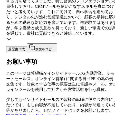
する力を培ってきました。特に営業のプロフェッショナル
目指しており、CRMツールを使いこなすスキルを身につけ
たいと考えています。これに向けて、自己学習を進めてお
り、デジタル化が進む営業環境において、顧客の期待に応
るための迅速な対応力を磨いています。未経験ではありま
が、学ぶ姿勢と成長意欲を持っており、新しい環境での挑
を通じて、貴社に貢献できると確信しています。
履歴書作成
例文をコピー
お願い事項
このページは希望職が
インサイドセールス
(
内勤営業、リモ
ートセールス、オンライン営業
) に関する
自己PR
の為の例
文集です。対象とする仕事の概要は
主に電話やメール、オ
ラインツールを使用して社内から営業活動を行う職種。
少しでも
インサイドセールス
の皆様の転職に役立つ内容に
たいです。もし内容が不足していたり、内容が間違ってい
等がありましたら、ぜひフィードバックをお願いします。