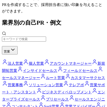
PRを作成することで、採用担当者に強い印象を与えること
ができます。
業界別の自己PR・例文
営業
法人営業
個人営業
アカウントマネージャー
新規
開拓営業
インサイドセールス
フィールドセールス
セールスマネージャー
ルート営業
カスタマーサクセス
営業事務
ソリューション営業
テレアポ
営業サポ
ート・アシスタント
ビジネスディベロップメント
エン
タープライズセールス
プリセールス
セールスエンジニ
ア
コンサルタント
SaaS営業
営業アドバイザー
パ