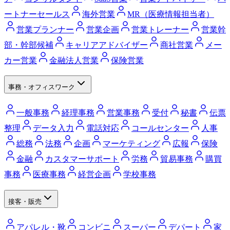
ートナーセールス
海外営業
MR（医療情報担当者）
営業プランナー
営業企画
営業トレーナー
営業幹
部・幹部候補
キャリアアドバイザー
商社営業
メー
カー営業
金融法人営業
保険営業
事務・オフィスワーク
一般事務
経理事務
営業事務
受付
秘書
伝票
整理
データ入力
電話対応
コールセンター
人事
総務
法務
企画
マーケティング
広報
保険
金融
カスタマーサポート
労務
貿易事務
購買
事務
医療事務
経営企画
学校事務
接客・販売
アパレル・靴
コンビニ
スーパー
デパート
家