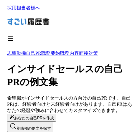
採用担当者様へ
志望動機
自己PR
職務要約
職務内容
面接対策
インサイドセールスの自己
PRの例文集
希望職が
インサイドセールス
の方向けの
自己PR
です。
自己
PR
は、経験者向けと未経験者向けがあります。
自己PR
は
あ
なたの経歴や強みに合わせてカスタマイズ
できます。
あなたの自己PRを作成
別職種の例文を探す