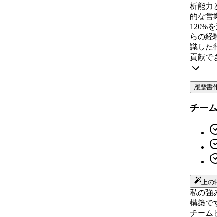
析能力
的な営
120
らの経
識した
貢献で
履歴書
チー
上の
私の強
構築で
チーム