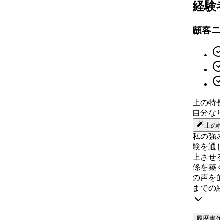
経験
顧客
上の特
自分な
上の
私の強
験を通
上させ
係を築
の声を
までの
履歴書