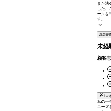
また法
した。
ークを
す。
履歴書
未経
顧客
上の
私の一
ニーズ