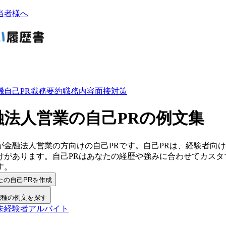
当者様へ
機
自己PR
職務要約
職務内容
面接対策
融法人営業の自己PRの例文集
が
金融法人営業
の方向けの
自己PR
です。
自己PR
は、経験者向け
けがあります。
自己PR
は
あなたの経歴や強みに合わせてカスタ
す。
たの自己PRを作成
職種の例文を探す
未経験者
アルバイト