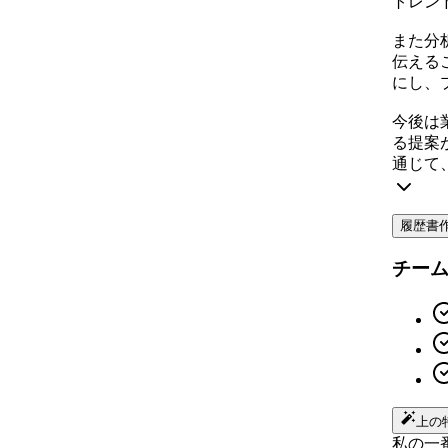
トレン
また分
伝える
にし、
今後は
る提案
通じて
履歴書
チー
上の
私の一