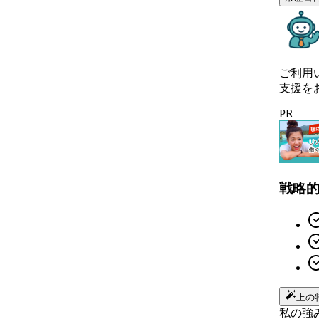
ご利用
支援を
PR
戦略
上の
私の強