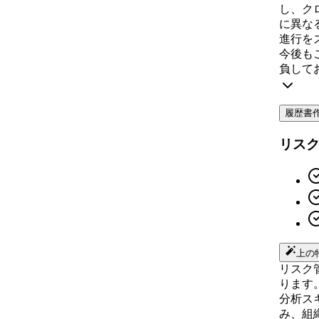
し、ク
に異な
進行を
今後も
負して
履歴書
リス
上の
リスク
ります
分析ス
み、組