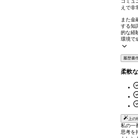
コミュ
えで非
また金
する知
的な経
環境で
履歴書
柔軟
上の
私の一
思考を