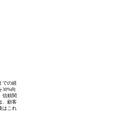
までの経
30%向
、信頼関
は、顧客
後はこれ
。