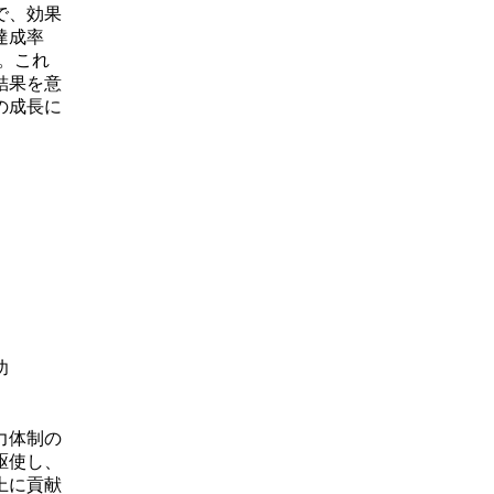
で、効果
達成率
。これ
結果を意
の成長に
功
力体制の
駆使し、
上に貢献