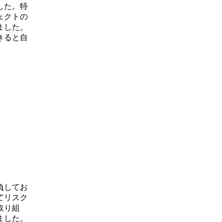
した。特
ェクトの
ました。
きると自
負してお
てリスク
取り組
ました。