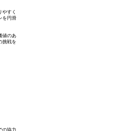
りやすく
ンを円滑
価値のあ
の挑戦を
での協力