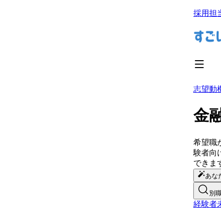
採用担
志望動
金
希望職
験者向
できま
あな
別
経験者