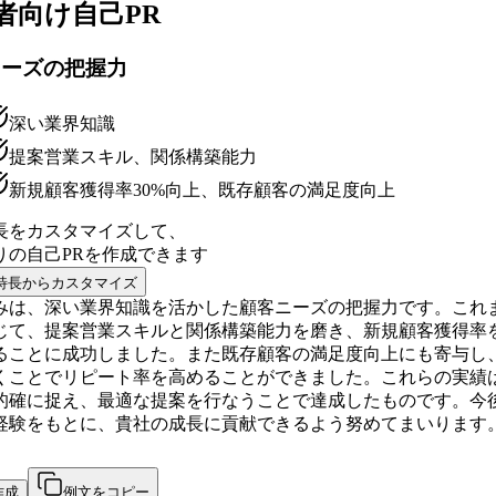
者向け
自己PR
ニーズの把握力
深い業界知識
提案営業スキル、関係構築能力
新規顧客獲得率30%向上、既存顧客の満足度向上
長をカスタマイズして、
りの
自己PR
を作成できます
特長からカスタマイズ
みは、深い業界知識を活かした顧客ニーズの把握力です。これ
じて、提案営業スキルと関係構築能力を磨き、新規顧客獲得率を
ることに成功しました。また既存顧客の満足度向上にも寄与し
くことでリピート率を高めることができました。これらの実績
的確に捉え、最適な提案を行なうことで達成したものです。今
経験をもとに、貴社の成長に貢献できるよう努めてまいります
作成
例文をコピー