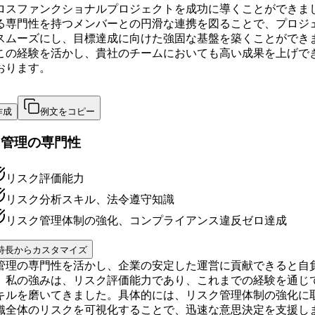
ロスファンクショナルプロジェクトを成功に導くことができま
る専門性を持つメンバーとの円滑な連携を図ることで、プロジ
スムーズにし、目標達成に向けた強固な基盤を築くことができ
この経験を活かし、貴社のチームにおいても高い成果を上げで
おります。
作成
例文をコピー
ク管理の専門性
リスク評価能力
リスク分析スキル、法令遵守知識
リスク管理体制の強化、コンプライアンス違反ゼロ達成
特長からカスタマイズ
管理の専門性を活かし、企業の安定した運営に貢献できると自
。私の強みは、リスク評価能力であり、これまでの経験を通じ
キルを磨いてきました。具体的には、リスク管理体制の強化に
織全体のリスクを可視化することで、迅速な意思決定を支援し