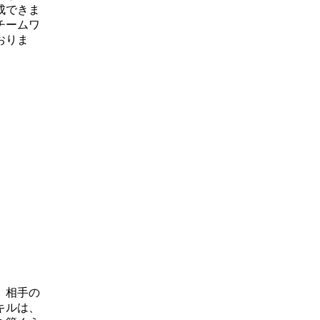
成できま
チームワ
おりま
、相手の
キルは、