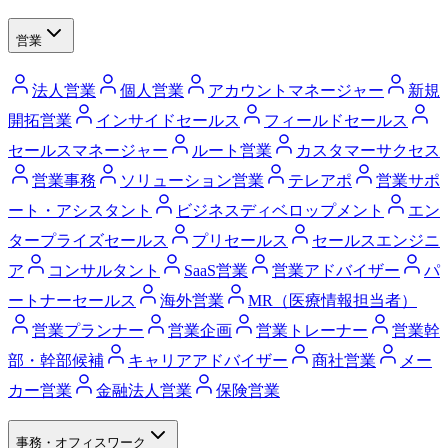
営業
法人営業
個人営業
アカウントマネージャー
新規
開拓営業
インサイドセールス
フィールドセールス
セールスマネージャー
ルート営業
カスタマーサクセス
営業事務
ソリューション営業
テレアポ
営業サポ
ート・アシスタント
ビジネスディベロップメント
エン
タープライズセールス
プリセールス
セールスエンジニ
ア
コンサルタント
SaaS営業
営業アドバイザー
パ
ートナーセールス
海外営業
MR（医療情報担当者）
営業プランナー
営業企画
営業トレーナー
営業幹
部・幹部候補
キャリアアドバイザー
商社営業
メー
カー営業
金融法人営業
保険営業
事務・オフィスワーク