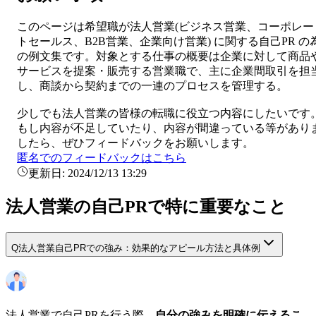
このページは希望職が
法人営業
(
ビジネス営業、コーポレー
トセールス、B2B営業、企業向け営業
) に関する
自己PR
の
の例文集です。対象とする仕事の概要は
企業に対して商品
サービスを提案・販売する営業職で、主に企業間取引を担
し、商談から契約までの一連のプロセスを管理する。
少しでも
法人営業
の皆様の転職に役立つ内容にしたいです
もし内容が不足していたり、内容が間違っている等があり
したら、ぜひフィードバックをお願いします。
匿名でのフィードバックはこちら
更新日:
2024/12/13 13:29
法人営業の自己PRで特に重要なこと
Q
法人営業自己PRでの強み：効果的なアピール方法と具体例
法人営業で自己PRを行う際、
自分の強みを明確に伝えるこ