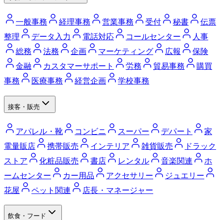
一般事務
経理事務
営業事務
受付
秘書
伝票
整理
データ入力
電話対応
コールセンター
人事
総務
法務
企画
マーケティング
広報
保険
金融
カスタマーサポート
労務
貿易事務
購買
事務
医療事務
経営企画
学校事務
接客・販売
アパレル・靴
コンビニ
スーパー
デパート
家
電量販店
携帯販売
インテリア
雑貨販売
ドラック
ストア
化粧品販売
書店
レンタル
音楽関連
ホ
ームセンター
カー用品
アクセサリー
ジュエリー
花屋
ペット関連
店長・マネージャー
飲食・フード