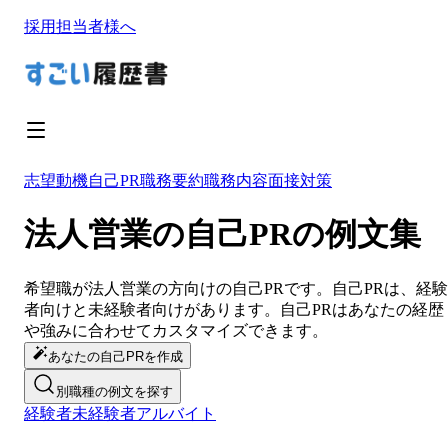
採用担当者様へ
志望動機
自己PR
職務要約
職務内容
面接対策
法人営業の自己PRの例文集
希望職が
法人営業
の方向けの
自己PR
です。
自己PR
は、経験
者向けと未経験者向けがあります。
自己PR
は
あなたの経歴
や強みに合わせてカスタマイズ
できます。
あなたの自己PRを作成
別職種の例文を探す
経験者
未経験者
アルバイト