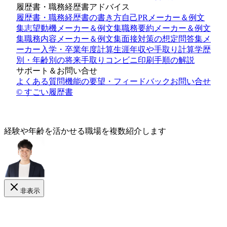
履歴書・職務経歴書アドバイス
履歴書・職務経歴書の書き方
自己PRメーカー＆例文
集
志望動機メーカー＆例文集
職務要約メーカー＆例文
集
職務内容メーカー＆例文集
面接対策の想定問答集メ
ーカー
入学・卒業年度計算
生涯年収や手取り計算
学歴
別・年齢別の将来手取り
コンビニ印刷手順の解説
サポート＆お問い合せ
よくある質問
機能の要望・フィードバック
お問い合せ
© すごい履歴書
経験や年齢
を活かせる
職場を複数紹介します
非表示