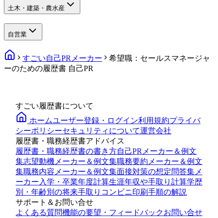
土木・建築・農水産
自営業
すごい自己PRメーカー
希望職：セールスマネージャ
ーのための履歴書 自己PR
すごい履歴書について
ホーム
ユーザー登録・ログイン
利用規約
プライバ
シーポリシー
セキュリティについて
運営会社
履歴書・職務経歴書アドバイス
履歴書・職務経歴書の書き方
自己PRメーカー＆例文
集
志望動機メーカー＆例文集
職務要約メーカー＆例文
集
職務内容メーカー＆例文集
面接対策の想定問答集メ
ーカー
入学・卒業年度計算
生涯年収や手取り計算
学歴
別・年齢別の将来手取り
コンビニ印刷手順の解説
サポート＆お問い合せ
よくある質問
機能の要望・フィードバック
お問い合せ