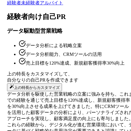
経験者
未経験者
アルバイト
経験者向け
自己PR
データ駆動型営業戦略
データ分析による戦略立案
データ分析能力、CRMツールの活用
売上目標を120%達成、新規顧客獲得率30%向上
上の特長をカスタマイズして、
自分なりの
自己PR
を作成できます
上の特長からカスタマイズ
データ分析を駆使した営業戦略の立案に強みを持ち、これ
での経験を通じて売上目標を120%達成し、新規顧客獲得率
を30%向上させる成果を上げてきました。特にCRMツール
を活用した顧客データの分析により、パーソナライズされ
アプローチを実現し、顧客満足度の向上にも寄与しました
これらの経験から、デジタル化が進む営業環境において、
ータに基づく戦略的な意思決定が重要であると認識してい