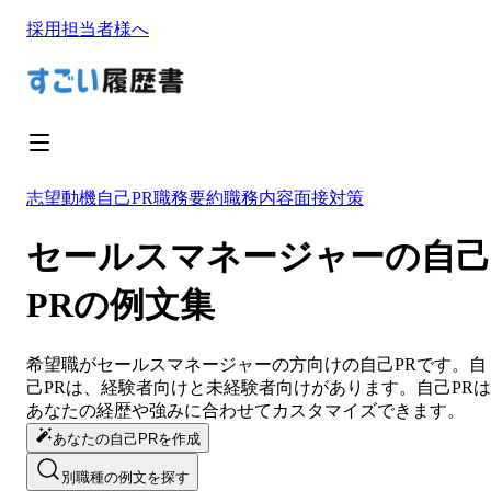
採用担当者様へ
志望動機
自己PR
職務要約
職務内容
面接対策
セールスマネージャーの自己
PRの例文集
希望職が
セールスマネージャー
の方向けの
自己PR
です。
自
己PR
は、経験者向けと未経験者向けがあります。
自己PR
は
あなたの経歴や強みに合わせてカスタマイズ
できます。
あなたの自己PRを作成
別職種の例文を探す