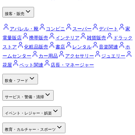
接客・販売
アパレル・靴
コンビニ
スーパー
デパート
家
電量販店
携帯販売
インテリア
雑貨販売
ドラック
ストア
化粧品販売
書店
レンタル
音楽関連
ホ
ームセンター
カー用品
アクセサリー
ジュエリー
花屋
ペット関連
店長・マネージャー
飲食・フード
サービス・警備・清掃
イベント・レジャー・娯楽
教育・カルチャー・スポーツ