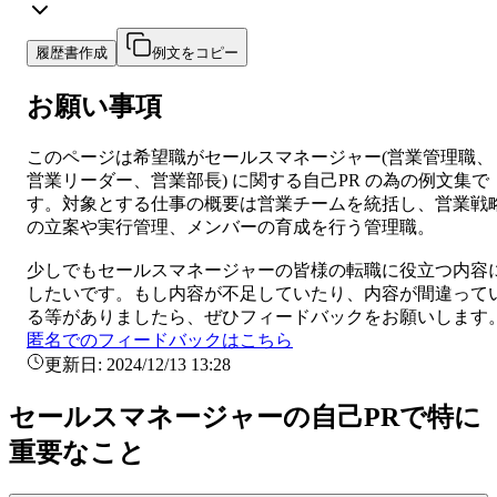
履歴書作成
例文をコピー
お願い事項
このページは希望職が
セールスマネージャー
(
営業管理職、
営業リーダー、営業部長
) に関する
自己PR
の為の例文集で
す。対象とする仕事の概要は
営業チームを統括し、営業戦
の立案や実行管理、メンバーの育成を行う管理職。
少しでも
セールスマネージャー
の皆様の転職に役立つ内容
したいです。もし内容が不足していたり、内容が間違って
る等がありましたら、ぜひフィードバックをお願いします
匿名でのフィードバックはこちら
更新日:
2024/12/13 13:28
セールスマネージャーの自己PRで特に
重要なこと