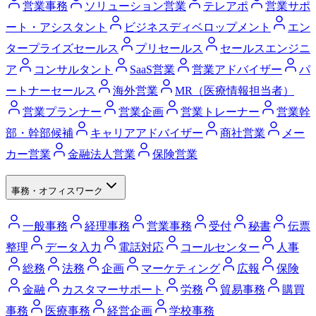
営業事務
ソリューション営業
テレアポ
営業サポ
ート・アシスタント
ビジネスディベロップメント
エン
タープライズセールス
プリセールス
セールスエンジニ
ア
コンサルタント
SaaS営業
営業アドバイザー
パ
ートナーセールス
海外営業
MR（医療情報担当者）
営業プランナー
営業企画
営業トレーナー
営業幹
部・幹部候補
キャリアアドバイザー
商社営業
メー
カー営業
金融法人営業
保険営業
事務・オフィスワーク
一般事務
経理事務
営業事務
受付
秘書
伝票
整理
データ入力
電話対応
コールセンター
人事
総務
法務
企画
マーケティング
広報
保険
金融
カスタマーサポート
労務
貿易事務
購買
事務
医療事務
経営企画
学校事務