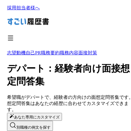
採用担当者様へ
志望動機
自己PR
職務要約
職務内容
面接対策
デパート：経験者向け面接想
定問答集
希望職が
デパート
で、経験者の方向けの面想定問答集です
想定問答集は
あなたの経歴に合わせてカスタマイズ
できま
す。
あなた専用にカスタマイズ
別職種の例文を探す