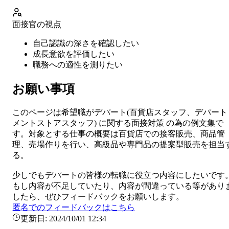
面接官の視点
自己認識の深さを確認したい
成長意欲を評価したい
職務への適性を測りたい
お願い事項
このページは希望職が
デパート
(
百貨店スタッフ、デパート
メントストアスタッフ
) に関する
面接対策
の為の例文集で
す。対象とする仕事の概要は
百貨店での接客販売、商品管
理、売場作りを行い、高級品や専門品の提案型販売を担当
る。
少しでも
デパート
の皆様の転職に役立つ内容にしたいです
もし内容が不足していたり、内容が間違っている等があり
したら、ぜひフィードバックをお願いします。
匿名でのフィードバックはこちら
更新日:
2024/10/01 12:34