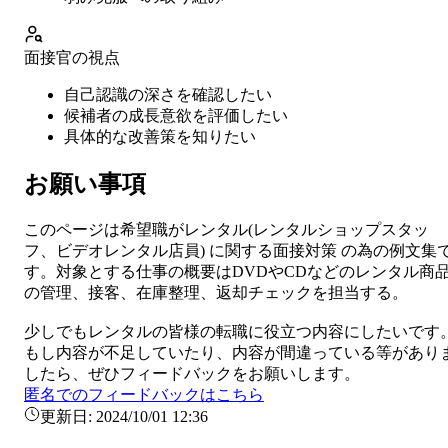
面接官の視点
自己認識の深さを確認したい
候補者の成長意欲を評価したい
具体的な改善策を知りたい
お願い事項
このページは希望職が
レンタル
(
レンタルショップスタッ
フ、ビデオレンタル店員
) に関する
面接対策
の為の例文集
す。対象とする仕事の概要は
DVDやCDなどのレンタル商
の管理、接客、在庫整理、返却チェックを担当する。
少しでも
レンタル
の皆様の転職に役立つ内容にしたいです
もし内容が不足していたり、内容が間違っている等があり
したら、ぜひフィードバックをお願いします。
匿名でのフィードバックはこちら
更新日:
2024/10/01 12:36