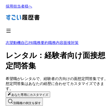
採用担当者様へ
志望動機
自己PR
職務要約
職務内容
面接対策
レンタル：経験者向け面接想
定問答集
希望職が
レンタル
で、経験者の方向けの面想定問答集です
想定問答集は
あなたの経歴に合わせてカスタマイズ
できま
す。
あなた専用にカスタマイズ
別職種の例文を探す