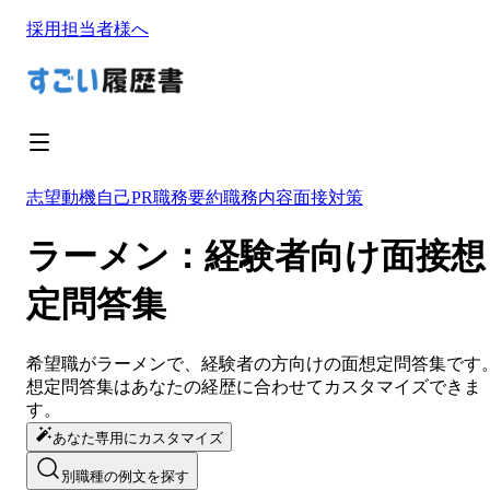
採用担当者様へ
志望動機
自己PR
職務要約
職務内容
面接対策
ラーメン：経験者向け面接想
定問答集
希望職が
ラーメン
で、経験者の方向けの面想定問答集です
想定問答集は
あなたの経歴に合わせてカスタマイズ
できま
す。
あなた専用にカスタマイズ
別職種の例文を探す