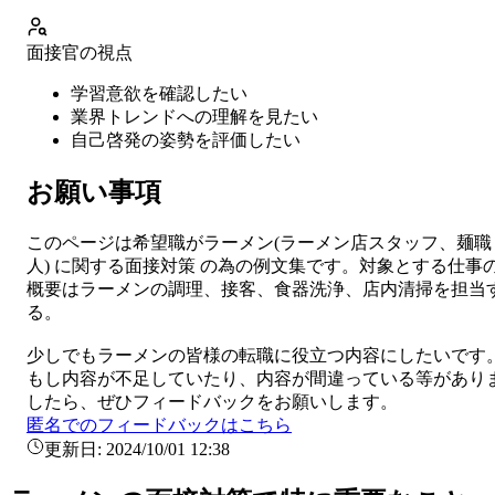
面接官の視点
学習意欲を確認したい
業界トレンドへの理解を見たい
自己啓発の姿勢を評価したい
お願い事項
このページは希望職が
ラーメン
(
ラーメン店スタッフ、麺職
人
) に関する
面接対策
の為の例文集です。対象とする仕事
概要は
ラーメンの調理、接客、食器洗浄、店内清掃を担当
る。
少しでも
ラーメン
の皆様の転職に役立つ内容にしたいです
もし内容が不足していたり、内容が間違っている等があり
したら、ぜひフィードバックをお願いします。
匿名でのフィードバックはこちら
更新日:
2024/10/01 12:38