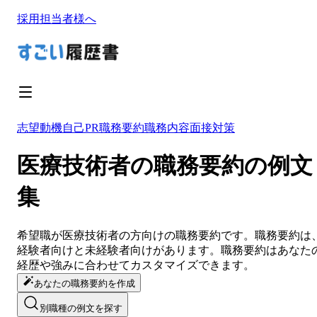
採用担当者様へ
志望動機
自己PR
職務要約
職務内容
面接対策
医療技術者の職務要約の例文
集
希望職が
医療技術者
の方向けの
職務要約
です。
職務要約
は
経験者向けと未経験者向けがあります。
職務要約
は
あなた
経歴や強みに合わせてカスタマイズ
できます。
あなたの職務要約を作成
別職種の例文を探す