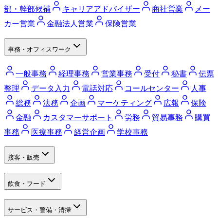
部・幹部候補
キャリアアドバイザー
商社営業
メー
カー営業
金融法人営業
保険営業
事務・オフィスワーク
一般事務
経理事務
営業事務
受付
秘書
伝票
整理
データ入力
電話対応
コールセンター
人事
総務
法務
企画
マーケティング
広報
保険
金融
カスタマーサポート
労務
貿易事務
購買
事務
医療事務
経営企画
学校事務
接客・販売
飲食・フード
サービス・警備・清掃