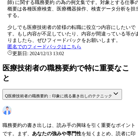
師
) に関する
職務要約
の為の例文集です。対象とする仕事
概要は
各種医療検査、医療機器操作、検査データ分析を担
する。
少しでも
医療技術者
の皆様の転職に役立つ内容にしたいで
す。もし内容が不足していたり、内容が間違っている等が
りましたら、ぜひフィードバックをお願いします。
匿名でのフィードバックはこちら
更新日:
2024/12/13 13:02
医療技術者の職務要約で特に重要なこ
と
Q
医療技術者の職務要約：印象に残る書き出しのテクニック
職務要約の書き出しは、読み手の興味を引く重要なポイント
です。まず、
あなたの強みや専門性
を短くまとめ、読者に印