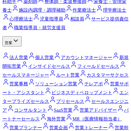
科助手
薬剤師
整体師・柔道整復師
栄養士・管理栄
養士
施設内調理・調理補助
作業療法士
理学療法士
心理療法士
児童指導員
相談員
サービス提供責任
者
職業指導員・就労支援員
営業
法人営業
個人営業
アカウントマネージャー
新規
開拓営業
インサイドセールス
フィールドセールス
セールスマネージャー
ルート営業
カスタマーサクセス
営業事務
ソリューション営業
テレアポ
営業サポ
ート・アシスタント
ビジネスディベロップメント
エン
タープライズセールス
プリセールス
セールスエンジニ
ア
コンサルタント
SaaS営業
営業アドバイザー
パ
ートナーセールス
海外営業
MR（医療情報担当者）
営業プランナー
営業企画
営業トレーナー
営業幹