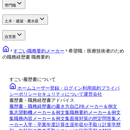
専門職
土木・建築・農水産
自営業
すごい職務要約メーカー
希望職：医療技術者のため
の職務経歴書 職務要約
すごい履歴書について
ホーム
ユーザー登録・ログイン
利用規約
プライバ
シーポリシー
セキュリティについて
運営会社
履歴書・職務経歴書アドバイス
履歴書・職務経歴書の書き方
自己PRメーカー＆例文
集
志望動機メーカー＆例文集
職務要約メーカー＆例文
集
職務内容メーカー＆例文集
面接対策の想定問答集メ
ーカー
入学・卒業年度計算
生涯年収や手取り計算
学歴