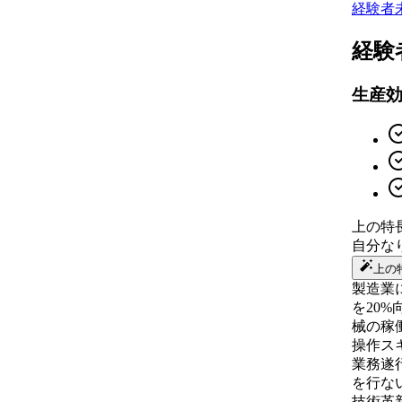
経験者
経験
生産
上の特
自分な
上の
製造業
を20
械の稼
操作ス
業務遂
を行な
技術革