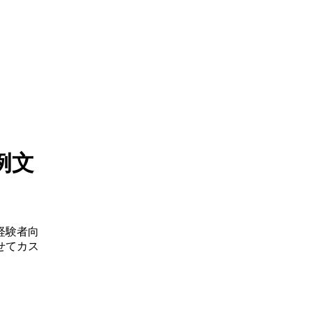
例文
経験者向
せてカス