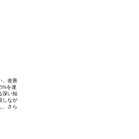
い、改善
5%を達
る深い知
視しなが
し、さら