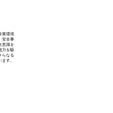
作業環境
、安全事
全意識を
能力を駆
さらなる
います。