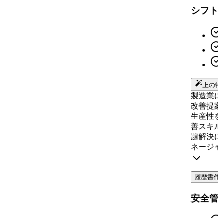
シフ
上の
製造業
改善提
生産性
善スキ
題解決
ネージ
履歴書
安全