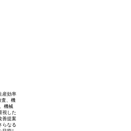
生産効率
検査、機
。機械
重視した
改善提案
さらなる
を目指し