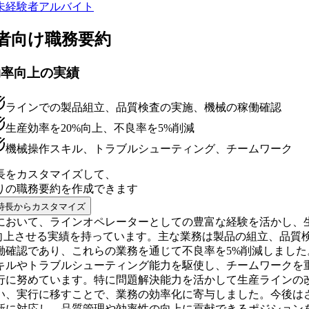
未経験者
アルバイト
者向け
職務要約
効率向上の実績
ラインでの製品組立、品質検査の実施、機械の稼働確認
生産効率を20%向上、不良率を5%削減
機械操作スキル、トラブルシューティング、チームワーク
長をカスタマイズして、
りの
職務要約
を作成できます
特長からカスタマイズ
において、ラインオペレーターとしての豊富な経験を活かし、
%向上させる実績を持っています。主な業務は製品の組立、品質
働確認であり、これらの業務を通じて不良率を5%削減しました
キルやトラブルシューティング能力を駆使し、チームワークを
行に努めています。特に問題解決能力を活かして生産ラインの
い、実行に移すことで、業務の効率化に寄与しました。今後は
新に対応し、品質管理や効率性の向上に貢献できるポジション