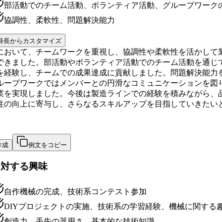
部活動でのチーム活動、ボランティア活動、グループワーク
協調性、柔軟性、問題解決能力
特長からカスタマイズ
において、チームワークを重視し、協調性や柔軟性を活かして
できました。部活動やボランティア活動でのチーム活動を通じ
を経験し、チームでの成果達成に貢献しました。問題解決能力
ループワークではメンバーとの円滑なコミュニケーションを図
業を実現しました。今後は製造ラインでの経験を積みながら、
性の向上に寄与し、さらなるスキルアップを目指していきたい
。
作成
例文をコピー
に対する興味
自作機械の完成、技術系コンテスト参加
DIYプロジェクトの実施、技術系の学習経験、機械に関する
創造力、手先の器用さ、基本的な技術知識