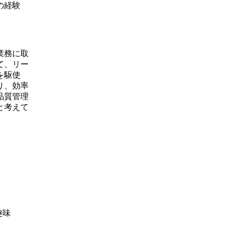
の経験
業務に取
て、リー
を駆使
り、効率
品質管理
と考えて
趣味