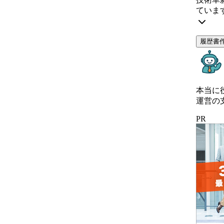
ていま
履歴書
本当に
運営の
PR