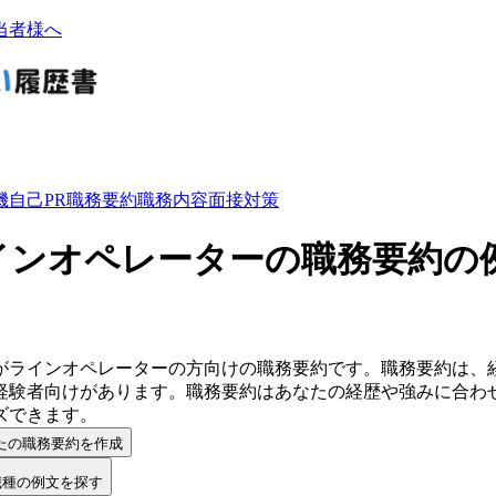
当者様へ
機
自己PR
職務要約
職務内容
面接対策
インオペレーターの職務要約の
が
ラインオペレーター
の方向けの
職務要約
です。
職務要約
は、
経験者向けがあります。
職務要約
は
あなたの経歴や強みに合わ
ズ
できます。
たの職務要約を作成
職種の例文を探す