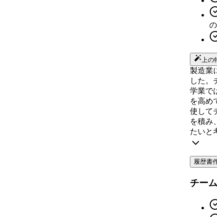
の
上の
製造業
した。
学業で
を高め
使して
を積み
たいと
履歴書
チー