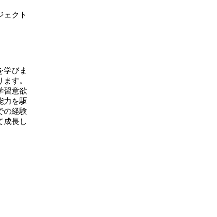
ジェクト
を学びま
ります。
学習意欲
能力を駆
での経験
て成長し