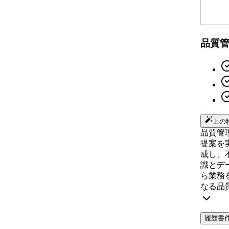
品質
上の
品質管
提案を
成し、
識とデ
ら業務
なる品
履歴書