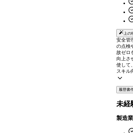
上の
安全管
の点検
故ゼロ
向上さ
使して
スキル
履歴書
未経
製造