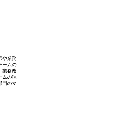
示や業務
チームの
。業務改
ームの課
部門のマ