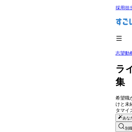
採用担
志望動
ラ
集
希望職
けと未
タマイ
あな
別