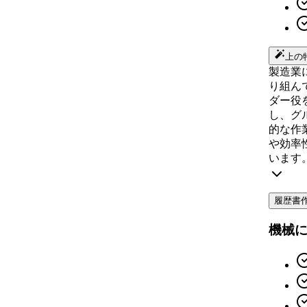
上の
製造業
り組ん
ダー役
し、グ
的な作
や効率
います
履歴書
機械