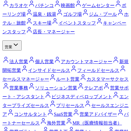
カラオケ
パチンコ
映画館
ゲームセンター
ボ
ーリング場
温泉・銭湯
ゴルフ場
ジム・プール
ホ
テル・旅館
スキー場
イベントスタッフ
キャンペー
ンスタッフ
店長・マネージャー
営業
法人営業
個人営業
アカウントマネージャー
新規
開拓営業
インサイドセールス
フィールドセールス
セールスマネージャー
ルート営業
カスタマーサクセス
営業事務
ソリューション営業
テレアポ
営業サポ
ート・アシスタント
ビジネスディベロップメント
エン
タープライズセールス
プリセールス
セールスエンジニ
ア
コンサルタント
SaaS営業
営業アドバイザー
パ
ートナーセールス
海外営業
MR（医療情報担当者）