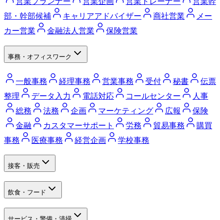
営業プランナー
営業企画
営業トレーナー
営業幹
部・幹部候補
キャリアアドバイザー
商社営業
メー
カー営業
金融法人営業
保険営業
事務・オフィスワーク
一般事務
経理事務
営業事務
受付
秘書
伝票
整理
データ入力
電話対応
コールセンター
人事
総務
法務
企画
マーケティング
広報
保険
金融
カスタマーサポート
労務
貿易事務
購買
事務
医療事務
経営企画
学校事務
接客・販売
飲食・フード
サービス・警備・清掃