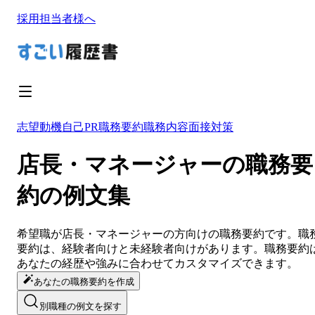
採用担当者様へ
志望動機
自己PR
職務要約
職務内容
面接対策
店長・マネージャーの職務要
約の例文集
希望職が
店長・マネージャー
の方向けの
職務要約
です。
職
要約
は、経験者向けと未経験者向けがあります。
職務要約
あなたの経歴や強みに合わせてカスタマイズ
できます。
あなたの職務要約を作成
別職種の例文を探す