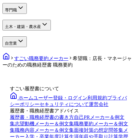
専門職
土木・建築・農水産
自営業
すごい職務要約メーカー
希望職：店長・マネージャ
ーのための職務経歴書 職務要約
すごい履歴書について
ホーム
ユーザー登録・ログイン
利用規約
プライバ
シーポリシー
セキュリティについて
運営会社
履歴書・職務経歴書アドバイス
履歴書・職務経歴書の書き方
自己PRメーカー＆例文
集
志望動機メーカー＆例文集
職務要約メーカー＆例文
集
職務内容メーカー＆例文集
面接対策の想定問答集メ
ーカー
入学・卒業年度計算
生涯年収や手取り計算
学歴