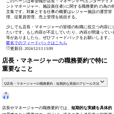
このページは希望職が
店長・マネージャー
(
エンターテイメ
ントマネージャー、施設責任者
) に関する
職務要約
の為の
文集です。対象とする仕事の概要は
レジャー施設の運営管
理、従業員管理、売上管理を統括する。
少しでも
店長・マネージャー
の皆様の転職に役立つ内容に
たいです。もし内容が不足していたり、内容が間違ってい
等がありましたら、ぜひフィードバックをお願いします。
匿名でのフィードバックはこちら
更新日:
2024/12/13 13:09
店長・マネージャーの職務要約で特に
重要なこと
Q
店長・マネージャーの職務要約：短期的な実績のアピール方法
店長やマネージャーの職務要約では、
短期的な実績を具体的