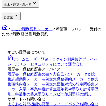
土木・建築・農水産
自営業
すごい職務要約メーカー
希望職：フロント・受付の
ための職務経歴書 職務要約
すごい履歴書について
ホーム
ユーザー登録・ログイン
利用規約
プライバ
シーポリシー
セキュリティについて
運営会社
履歴書・職務経歴書アドバイス
履歴書・職務経歴書の書き方
自己PRメーカー＆例文
集
志望動機メーカー＆例文集
職務要約メーカー＆例文
集
職務内容メーカー＆例文集
面接対策の想定問答集メ
ーカー
入学・卒業年度計算
生涯年収や手取り計算
学歴
別・年齢別の将来手取り
コンビニ印刷手順の解説
サポート＆お問い合せ
よくある質問
機能の要望・フィードバック
お問い合せ