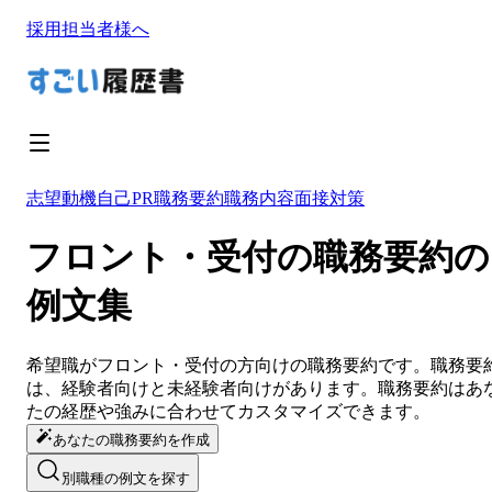
採用担当者様へ
志望動機
自己PR
職務要約
職務内容
面接対策
フロント・受付の職務要約の
例文集
希望職が
フロント・受付
の方向けの
職務要約
です。
職務要
は、経験者向けと未経験者向けがあります。
職務要約
は
あ
たの経歴や強みに合わせてカスタマイズ
できます。
あなたの職務要約を作成
別職種の例文を探す