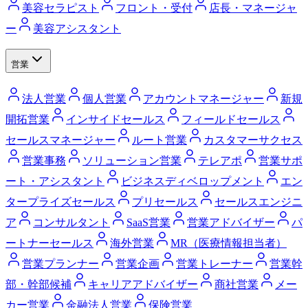
美容セラピスト
フロント・受付
店長・マネージャ
ー
美容アシスタント
営業
法人営業
個人営業
アカウントマネージャー
新規
開拓営業
インサイドセールス
フィールドセールス
セールスマネージャー
ルート営業
カスタマーサクセス
営業事務
ソリューション営業
テレアポ
営業サポ
ート・アシスタント
ビジネスディベロップメント
エン
タープライズセールス
プリセールス
セールスエンジニ
ア
コンサルタント
SaaS営業
営業アドバイザー
パ
ートナーセールス
海外営業
MR（医療情報担当者）
営業プランナー
営業企画
営業トレーナー
営業幹
部・幹部候補
キャリアアドバイザー
商社営業
メー
カー営業
金融法人営業
保険営業