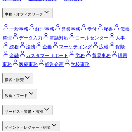
事務・オフィスワーク
一般事務
経理事務
営業事務
受付
秘書
伝票
整理
データ入力
電話対応
コールセンター
人事
総務
法務
企画
マーケティング
広報
保険
金融
カスタマーサポート
労務
貿易事務
購買
事務
医療事務
経営企画
学校事務
接客・販売
飲食・フード
サービス・警備・清掃
イベント・レジャー・娯楽