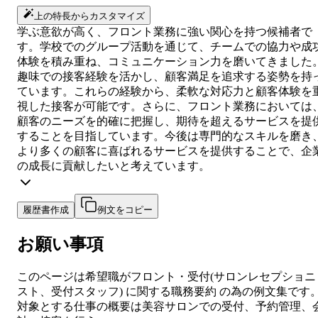
上の特長からカスタマイズ
学ぶ意欲が高く、フロント業務に強い関心を持つ候補者で
す。学校でのグループ活動を通じて、チームでの協力や成
体験を積み重ね、コミュニケーション力を磨いてきました
趣味での接客経験を活かし、顧客満足を追求する姿勢を持
ています。これらの経験から、柔軟な対応力と顧客体験を
視した接客が可能です。さらに、フロント業務においては
顧客のニーズを的確に把握し、期待を超えるサービスを提
することを目指しています。今後は専門的なスキルを磨き
より多くの顧客に喜ばれるサービスを提供することで、企
の成長に貢献したいと考えています。
履歴書作成
例文をコピー
お願い事項
このページは希望職が
フロント・受付
(
サロンレセプショニ
スト、受付スタッフ
) に関する
職務要約
の為の例文集です
対象とする仕事の概要は
美容サロンでの受付、予約管理、