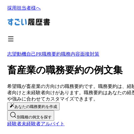
採用担当者様へ
志望動機
自己PR
職務要約
職務内容
面接対策
畜産業の職務要約の例文集
希望職が
畜産業
の方向けの
職務要約
です。
職務要約
は、経
者向けと未経験者向けがあります。
職務要約
は
あなたの経
や強みに合わせてカスタマイズ
できます。
あなたの職務要約を作成
別職種の例文を探す
経験者
未経験者
アルバイト