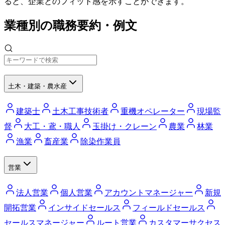
ると、企業とのフィット感を示すことができます。
業種別の職務要約・例文
土木・建築・農水産
建築士
土木工事技術者
重機オペレーター
現場監
督
大工・鳶・職人
玉掛け・クレーン
農業
林業
漁業
畜産業
除染作業員
営業
法人営業
個人営業
アカウントマネージャー
新規
開拓営業
インサイドセールス
フィールドセールス
セールスマネージャー
ルート営業
カスタマーサクセス