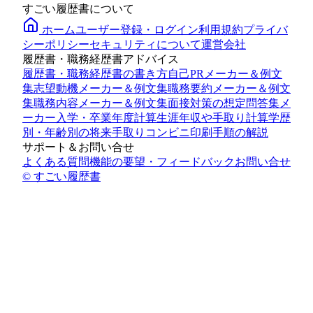
すごい履歴書について
ホーム
ユーザー登録・ログイン
利用規約
プライバ
シーポリシー
セキュリティについて
運営会社
履歴書・職務経歴書アドバイス
履歴書・職務経歴書の書き方
自己PRメーカー＆例文
集
志望動機メーカー＆例文集
職務要約メーカー＆例文
集
職務内容メーカー＆例文集
面接対策の想定問答集メ
ーカー
入学・卒業年度計算
生涯年収や手取り計算
学歴
別・年齢別の将来手取り
コンビニ印刷手順の解説
サポート＆お問い合せ
よくある質問
機能の要望・フィードバック
お問い合せ
© すごい履歴書