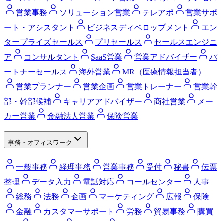
営業事務
ソリューション営業
テレアポ
営業サポ
ート・アシスタント
ビジネスディベロップメント
エン
タープライズセールス
プリセールス
セールスエンジニ
ア
コンサルタント
SaaS営業
営業アドバイザー
パ
ートナーセールス
海外営業
MR（医療情報担当者）
営業プランナー
営業企画
営業トレーナー
営業幹
部・幹部候補
キャリアアドバイザー
商社営業
メー
カー営業
金融法人営業
保険営業
事務・オフィスワーク
一般事務
経理事務
営業事務
受付
秘書
伝票
整理
データ入力
電話対応
コールセンター
人事
総務
法務
企画
マーケティング
広報
保険
金融
カスタマーサポート
労務
貿易事務
購買