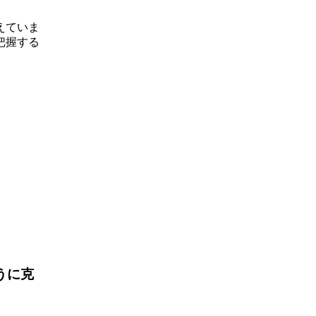
えていま
把握する
うに克