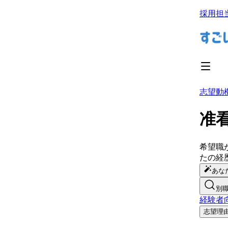
採用担
志望動
准
希望職
たの経
あな
別
経験者
志望理