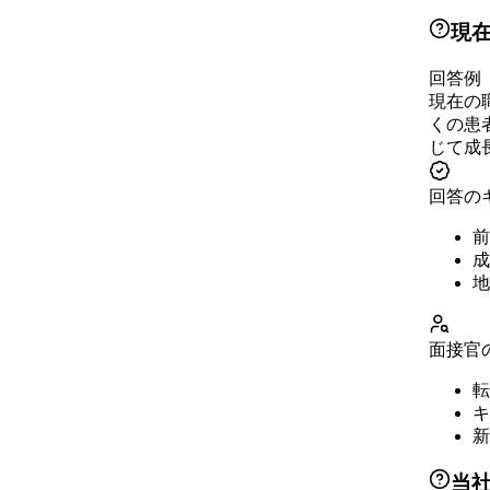
現
回答例
現在の
くの患
じて成
回答の
前
成
地
面接官
転
キ
新
当