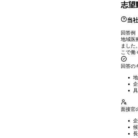
志望
当
回答例
地域医
ました
こで働
回答の
地
企
具
面接官
企
候
長