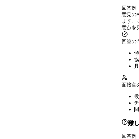
回答例
意見の
ます。
意点を
回答の
傾
協
具
面接官
候
チ
問
難
回答例