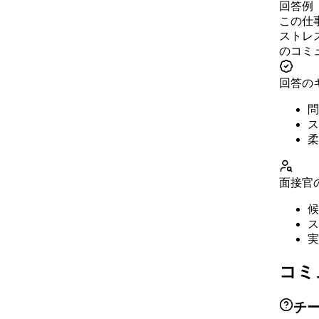
回答例
この仕
ストレ
のコミ
回答の
問
ス
柔
面接官
候
ス
実
コミ
チ