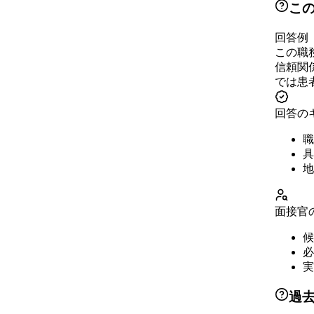
こ
回答例
この職
信頼関
では患
回答の
職
具
地
面接官
候
必
実
過