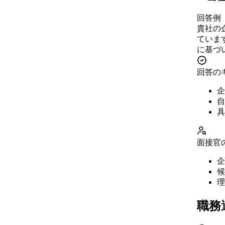
回答例
貴社の
ていま
に基づ
回答の
企
自
具
面接官
企
候
理
職務