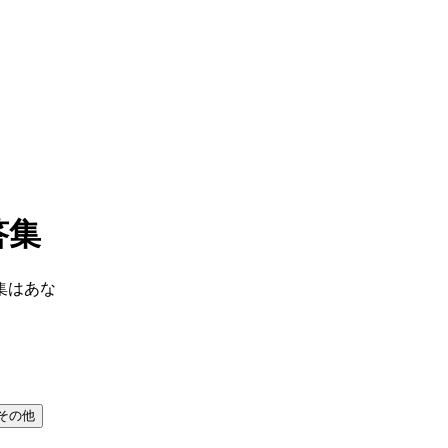
答集
集は
あな
その他