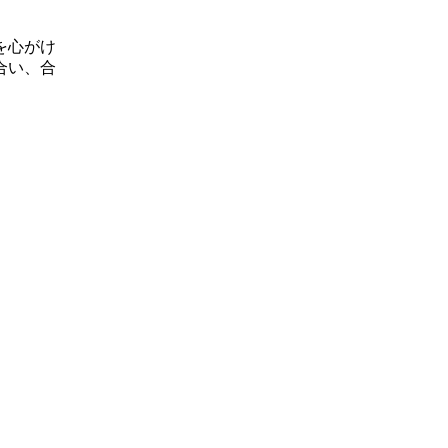
を心がけ
合い、合