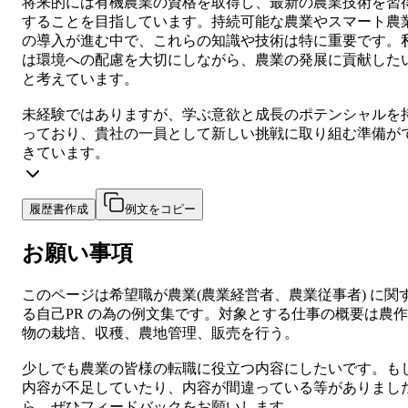
将来的には有機農業の資格を取得し、最新の農業技術を習
することを目指しています。持続可能な農業やスマート農
の導入が進む中で、これらの知識や技術は特に重要です。
は環境への配慮を大切にしながら、農業の発展に貢献した
と考えています。
未経験ではありますが、学ぶ意欲と成長のポテンシャルを
っており、貴社の一員として新しい挑戦に取り組む準備が
きています。
履歴書作成
例文をコピー
お願い事項
このページは希望職が
農業
(
農業経営者、農業従事者
) に関
る
自己PR
の為の例文集です。対象とする仕事の概要は
農作
物の栽培、収穫、農地管理、販売を行う。
少しでも
農業
の皆様の転職に役立つ内容にしたいです。も
内容が不足していたり、内容が間違っている等がありまし
ら、ぜひフィードバックをお願いします。