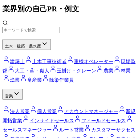
業界別の自己PR・例文
土木・建築・農水産
建築士
土木工事技術者
重機オペレーター
現場監
督
大工・鳶・職人
玉掛け・クレーン
農業
林業
漁業
畜産業
除染作業員
営業
法人営業
個人営業
アカウントマネージャー
新規
開拓営業
インサイドセールス
フィールドセールス
セールスマネージャー
ルート営業
カスタマーサクセス