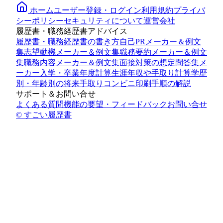
ホーム
ユーザー登録・ログイン
利用規約
プライバ
シーポリシー
セキュリティについて
運営会社
履歴書・職務経歴書アドバイス
履歴書・職務経歴書の書き方
自己PRメーカー＆例文
集
志望動機メーカー＆例文集
職務要約メーカー＆例文
集
職務内容メーカー＆例文集
面接対策の想定問答集メ
ーカー
入学・卒業年度計算
生涯年収や手取り計算
学歴
別・年齢別の将来手取り
コンビニ印刷手順の解説
サポート＆お問い合せ
よくある質問
機能の要望・フィードバック
お問い合せ
© すごい履歴書