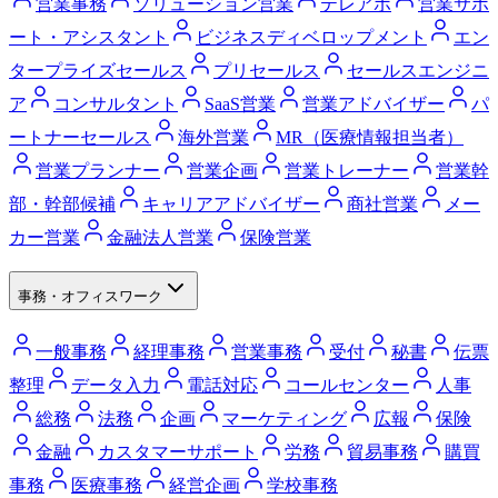
営業事務
ソリューション営業
テレアポ
営業サポ
ート・アシスタント
ビジネスディベロップメント
エン
タープライズセールス
プリセールス
セールスエンジニ
ア
コンサルタント
SaaS営業
営業アドバイザー
パ
ートナーセールス
海外営業
MR（医療情報担当者）
営業プランナー
営業企画
営業トレーナー
営業幹
部・幹部候補
キャリアアドバイザー
商社営業
メー
カー営業
金融法人営業
保険営業
事務・オフィスワーク
一般事務
経理事務
営業事務
受付
秘書
伝票
整理
データ入力
電話対応
コールセンター
人事
総務
法務
企画
マーケティング
広報
保険
金融
カスタマーサポート
労務
貿易事務
購買
事務
医療事務
経営企画
学校事務