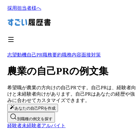
採用担当者様へ
志望動機
自己PR
職務要約
職務内容
面接対策
農業の自己PRの例文集
希望職が
農業
の方向けの
自己PR
です。
自己PR
は、経験者向
けと未経験者向けがあります。
自己PR
は
あなたの経歴や強
みに合わせてカスタマイズ
できます。
あなたの自己PRを作成
別職種の例文を探す
経験者
未経験者
アルバイト