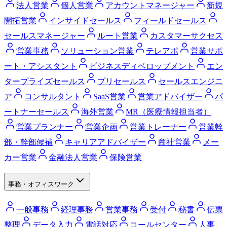
法人営業
個人営業
アカウントマネージャー
新規
開拓営業
インサイドセールス
フィールドセールス
セールスマネージャー
ルート営業
カスタマーサクセス
営業事務
ソリューション営業
テレアポ
営業サポ
ート・アシスタント
ビジネスディベロップメント
エン
タープライズセールス
プリセールス
セールスエンジニ
ア
コンサルタント
SaaS営業
営業アドバイザー
パ
ートナーセールス
海外営業
MR（医療情報担当者）
営業プランナー
営業企画
営業トレーナー
営業幹
部・幹部候補
キャリアアドバイザー
商社営業
メー
カー営業
金融法人営業
保険営業
事務・オフィスワーク
一般事務
経理事務
営業事務
受付
秘書
伝票
整理
データ入力
電話対応
コールセンター
人事