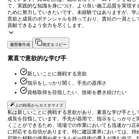
て、実践的な知識を身につけ、より良い施工品質を実現す
ために努力していきたいです。未経験ではありますが、学
意欲と成長のポテンシャルを持っており、貴社の一員とし
貢献できるよう全力を尽くします。
履歴書作成
例文をコピー
素直で意欲的な学び手
新しいことに挑戦する意欲
指示をしっかり聞く、手先の器用さ
資格取得を目指したい、技術を磨き続けたい
上の特長からカスタマイズ
私は新しいことに挑戦する意欲があり、素直な学び手とし
成長を目指しています。手先が器用で、指示をしっかりと
くことができるため、現場での作業においても迅速かつ正
に対応する自信があります。特に建設業界においては、持
可能な材料の使用や省エネルギー技術の導入が進む中で、