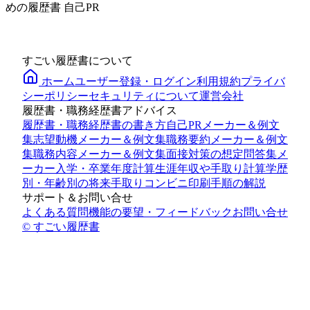
めの履歴書 自己PR
すごい履歴書について
ホーム
ユーザー登録・ログイン
利用規約
プライバ
シーポリシー
セキュリティについて
運営会社
履歴書・職務経歴書アドバイス
履歴書・職務経歴書の書き方
自己PRメーカー＆例文
集
志望動機メーカー＆例文集
職務要約メーカー＆例文
集
職務内容メーカー＆例文集
面接対策の想定問答集メ
ーカー
入学・卒業年度計算
生涯年収や手取り計算
学歴
別・年齢別の将来手取り
コンビニ印刷手順の解説
サポート＆お問い合せ
よくある質問
機能の要望・フィードバック
お問い合せ
© すごい履歴書