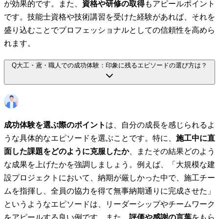
が効果的です。また、
資格や研修の取得
もアピールポイント
です。技能士資格や技術講習を受けた経験があれば、それを
盛り込むことでプロフェッショナルとしての信頼性を高めら
れます。
Q
大工・鳶・職人での成功体験：印象に残るエピソードの選び方は？
成功体験を選ぶ際のポイント
は、自分の成長を感じられるよ
うな具体的なエピソードを選ぶことです。特に、
施工中に直
面した課題をどのように克服したか
、またその結果どのよう
な成果を上げたかを強調しましょう。例えば、「大規模な建
設プロジェクトにおいて、納期が厳しかった中で、施工チー
ムを指揮し、全員の協力を得て無事納期通りに完成させた」
というようなエピソードは、リーダーシップやチームワーク
をアピールする良い例です。また、
評価や感謝の言葉
をもら