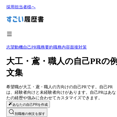
採用担当者様へ
志望動機
自己PR
職務要約
職務内容
面接対策
大工・鳶・職人の自己PRの
文集
希望職が
大工・鳶・職人
の方向けの
自己PR
です。
自己PR
は、経験者向けと未経験者向けがあります。
自己PR
は
あな
たの経歴や強みに合わせてカスタマイズ
できます。
あなたの自己PRを作成
別職種の例文を探す