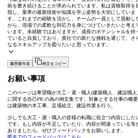
術を磨き続けることが求められています。私は資格取得を
指し、業界の最新技術や知識を学ぶ姿勢を大切にしていま
す。これまでの経験を活かし、チームの一員として貢献し
がら、現場での柔軟な対応力を身につけていきたいと考え
います。未経験ではありますが、成長のポテンシャルを持
ていると自負しており、貴社での新たな挑戦を通じて、さ
なるスキルアップを図りたいと思っています。
履歴書作成
例文をコピー
お願い事項
このページは希望職が
大工・鳶・職人
(
建築職人、建設職人
に関する
自己PR
の為の例文集です。対象とする仕事の概要
は
建築物の木工事、足場組立、建設作業を行う。
少しでも
大工・鳶・職人
の皆様の転職に役立つ内容にした
です。もし内容が不足していたり、内容が間違っている等
ありましたら、ぜひフィードバックをお願いします。
匿名でのフィードバックはこちら