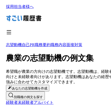
採用担当者様へ
志望動機
自己PR
職務要約
職務内容
面接対策
農業の志望動機の例文集
希望職が
農業
の方向けの
志望動機
です。
志望動機
は、経験
向けと未経験者向けがあります。
志望動機
は
あなたの経歴
強みに合わせてカスタマイズ
できます。
あなたの志望動機を作成
別職種の例文を探す
経験者
未経験者
アルバイト