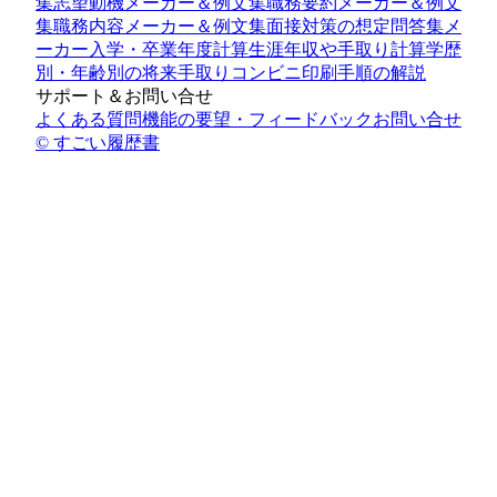
集
志望動機メーカー＆例文集
職務要約メーカー＆例文
集
職務内容メーカー＆例文集
面接対策の想定問答集メ
ーカー
入学・卒業年度計算
生涯年収や手取り計算
学歴
別・年齢別の将来手取り
コンビニ印刷手順の解説
サポート＆お問い合せ
よくある質問
機能の要望・フィードバック
お問い合せ
© すごい履歴書