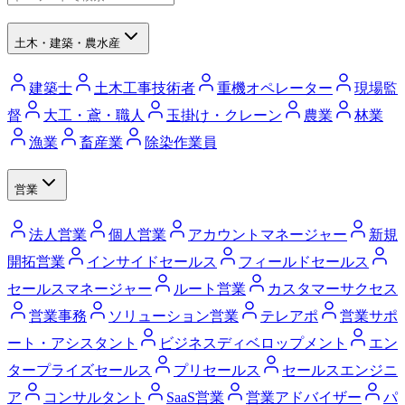
土木・建築・農水産
建築士
土木工事技術者
重機オペレーター
現場監
督
大工・鳶・職人
玉掛け・クレーン
農業
林業
漁業
畜産業
除染作業員
営業
法人営業
個人営業
アカウントマネージャー
新規
開拓営業
インサイドセールス
フィールドセールス
セールスマネージャー
ルート営業
カスタマーサクセス
営業事務
ソリューション営業
テレアポ
営業サポ
ート・アシスタント
ビジネスディベロップメント
エン
タープライズセールス
プリセールス
セールスエンジニ
ア
コンサルタント
SaaS営業
営業アドバイザー
パ