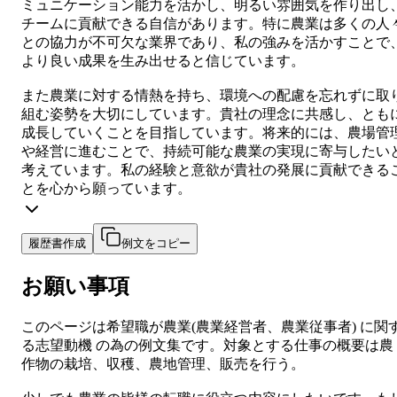
ミュニケーション能力を活かし、明るい雰囲気を作り出し
チームに貢献できる自信があります。特に農業は多くの人
との協力が不可欠な業界であり、私の強みを活かすことで
より良い成果を生み出せると信じています。
また農業に対する情熱を持ち、環境への配慮を忘れずに取
組む姿勢を大切にしています。貴社の理念に共感し、とも
成長していくことを目指しています。将来的には、農場管
や経営に進むことで、持続可能な農業の実現に寄与したい
考えています。私の経験と意欲が貴社の発展に貢献できる
とを心から願っています。
履歴書作成
例文をコピー
お願い事項
このページは希望職が
農業
(
農業経営者、農業従事者
) に関
る
志望動機
の為の例文集です。対象とする仕事の概要は
農
作物の栽培、収穫、農地管理、販売を行う。