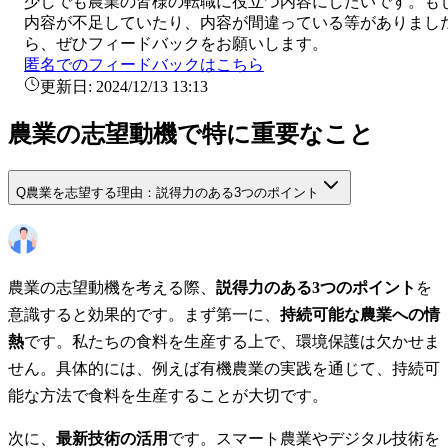
少しでも
農業
の皆様の転職に役立つ内容にしたいです。も
内容が不足していたり、内容が間違っている等がありまし
ら、ぜひフィードバックをお願いします。
匿名でのフィードバックはこちら
更新日:
2024/12/13 13:13
農業の志望動機で特に重要なこと
Q
農業を志望する理由：説得力のある3つのポイント
農業の志望動機を考える際、
説得力のある3つのポイント
を
意識すると効果的です。まず第一に、
持続可能な農業への情
熱
です。私たちの食料を生産する上で、環境保護は欠かせま
せん。具体的には、例えば有機農業の実践を通じて、持続可
能な方法で食料を生産することが大切です。
次に、
最新技術の活用
です。スマート農業やデジタル技術を