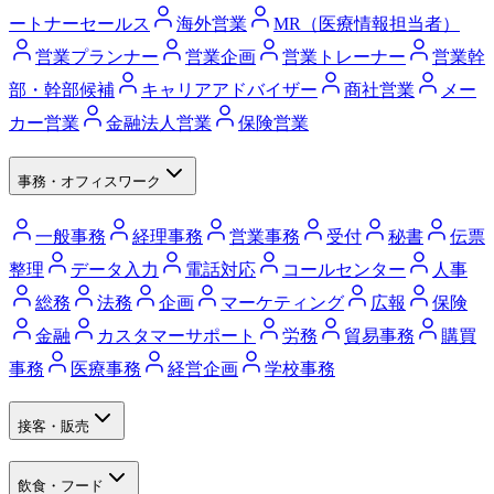
ートナーセールス
海外営業
MR（医療情報担当者）
営業プランナー
営業企画
営業トレーナー
営業幹
部・幹部候補
キャリアアドバイザー
商社営業
メー
カー営業
金融法人営業
保険営業
事務・オフィスワーク
一般事務
経理事務
営業事務
受付
秘書
伝票
整理
データ入力
電話対応
コールセンター
人事
総務
法務
企画
マーケティング
広報
保険
金融
カスタマーサポート
労務
貿易事務
購買
事務
医療事務
経営企画
学校事務
接客・販売
飲食・フード