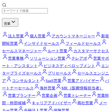
営業
法人営業
個人営業
アカウントマネージャー
新規
開拓営業
インサイドセールス
フィールドセールス
セールスマネージャー
ルート営業
カスタマーサクセス
営業事務
ソリューション営業
テレアポ
営業サポ
ート・アシスタント
ビジネスディベロップメント
エン
タープライズセールス
プリセールス
セールスエンジニ
ア
コンサルタント
SaaS営業
営業アドバイザー
パ
ートナーセールス
海外営業
MR（医療情報担当者）
営業プランナー
営業企画
営業トレーナー
営業幹
部・幹部候補
キャリアアドバイザー
商社営業
メー
カー営業
金融法人営業
保険営業