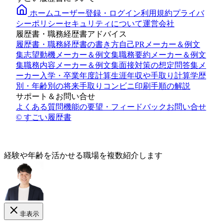
ホーム
ユーザー登録・ログイン
利用規約
プライバ
シーポリシー
セキュリティについて
運営会社
履歴書・職務経歴書アドバイス
履歴書・職務経歴書の書き方
自己PRメーカー＆例文
集
志望動機メーカー＆例文集
職務要約メーカー＆例文
集
職務内容メーカー＆例文集
面接対策の想定問答集メ
ーカー
入学・卒業年度計算
生涯年収や手取り計算
学歴
別・年齢別の将来手取り
コンビニ印刷手順の解説
サポート＆お問い合せ
よくある質問
機能の要望・フィードバック
お問い合せ
© すごい履歴書
経験や年齢
を活かせる
職場を複数紹介します
非表示