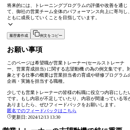
将来的には、トレーニングプログラムの評価や改善を通じ
て、御社の営業チーム全体のパフォーマンス向上に寄与し
ともに成長していくことを目指しています。
履歴書作成
例文をコピー
お願い事項
このページは希望職が
営業トレーナー
(
セールストレーナ
ー、営業育成担当
) に関する
志望動機
の為の例文集です。
象とする仕事の概要は
営業担当者の育成や研修プログラム
企画・実施を担当する職種。
少しでも
営業トレーナー
の皆様の転職に役立つ内容にした
です。もし内容が不足していたり、内容が間違っている等
ありましたら、ぜひフィードバックをお願いします。
匿名でのフィードバックはこちら
更新日:
2024/12/13 13:30