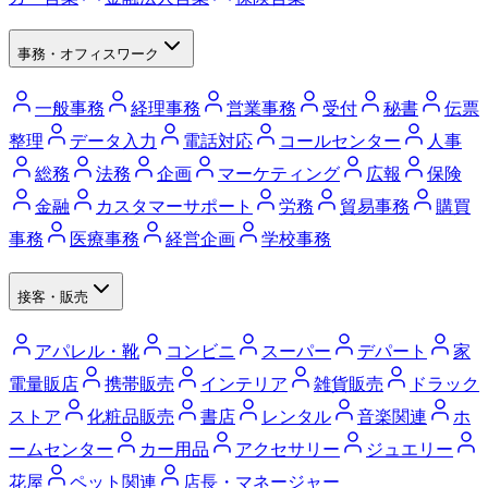
事務・オフィスワーク
一般事務
経理事務
営業事務
受付
秘書
伝票
整理
データ入力
電話対応
コールセンター
人事
総務
法務
企画
マーケティング
広報
保険
金融
カスタマーサポート
労務
貿易事務
購買
事務
医療事務
経営企画
学校事務
接客・販売
アパレル・靴
コンビニ
スーパー
デパート
家
電量販店
携帯販売
インテリア
雑貨販売
ドラック
ストア
化粧品販売
書店
レンタル
音楽関連
ホ
ームセンター
カー用品
アクセサリー
ジュエリー
花屋
ペット関連
店長・マネージャー