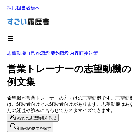
採用担当者様へ
志望動機
自己PR
職務要約
職務内容
面接対策
営業トレーナーの志望動機の
例文集
希望職が
営業トレーナー
の方向けの
志望動機
です。
志望動
は、経験者向けと未経験者向けがあります。
志望動機
は
あ
たの経歴や強みに合わせてカスタマイズ
できます。
あなたの志望動機を作成
別職種の例文を探す