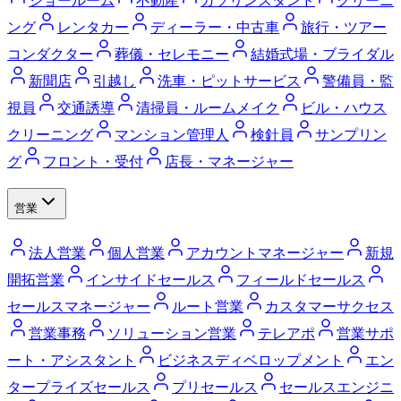
ショールーム
不動産
ガソリンスタンド
クリーニ
ング
レンタカー
ディーラー・中古車
旅行・ツアー
コンダクター
葬儀・セレモニー
結婚式場・ブライダル
新聞店
引越し
洗車・ピットサービス
警備員・監
視員
交通誘導
清掃員・ルームメイク
ビル・ハウス
クリーニング
マンション管理人
検針員
サンプリン
グ
フロント・受付
店長・マネージャー
営業
法人営業
個人営業
アカウントマネージャー
新規
開拓営業
インサイドセールス
フィールドセールス
セールスマネージャー
ルート営業
カスタマーサクセス
営業事務
ソリューション営業
テレアポ
営業サポ
ート・アシスタント
ビジネスディベロップメント
エン
タープライズセールス
プリセールス
セールスエンジニ