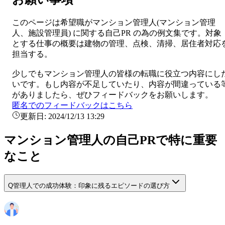
このページは希望職が
マンション管理人
(
マンション管理
人、施設管理員
) に関する
自己PR
の為の例文集です。対象
とする仕事の概要は
建物の管理、点検、清掃、居住者対応
担当する。
少しでも
マンション管理人
の皆様の転職に役立つ内容にし
いです。もし内容が不足していたり、内容が間違っている
がありましたら、ぜひフィードバックをお願いします。
匿名でのフィードバックはこちら
更新日:
2024/12/13 13:29
マンション管理人の自己PRで特に重要
なこと
Q
管理人での成功体験：印象に残るエピソードの選び方