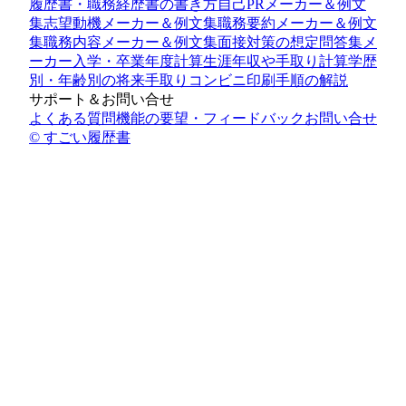
履歴書・職務経歴書の書き方
自己PRメーカー＆例文
集
志望動機メーカー＆例文集
職務要約メーカー＆例文
集
職務内容メーカー＆例文集
面接対策の想定問答集メ
ーカー
入学・卒業年度計算
生涯年収や手取り計算
学歴
別・年齢別の将来手取り
コンビニ印刷手順の解説
サポート＆お問い合せ
よくある質問
機能の要望・フィードバック
お問い合せ
© すごい履歴書