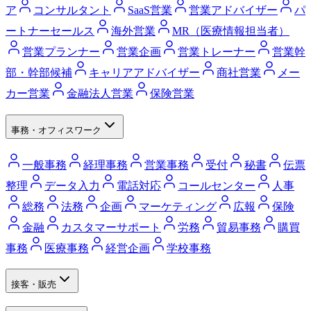
ア
コンサルタント
SaaS営業
営業アドバイザー
パ
ートナーセールス
海外営業
MR（医療情報担当者）
営業プランナー
営業企画
営業トレーナー
営業幹
部・幹部候補
キャリアアドバイザー
商社営業
メー
カー営業
金融法人営業
保険営業
事務・オフィスワーク
一般事務
経理事務
営業事務
受付
秘書
伝票
整理
データ入力
電話対応
コールセンター
人事
総務
法務
企画
マーケティング
広報
保険
金融
カスタマーサポート
労務
貿易事務
購買
事務
医療事務
経営企画
学校事務
接客・販売