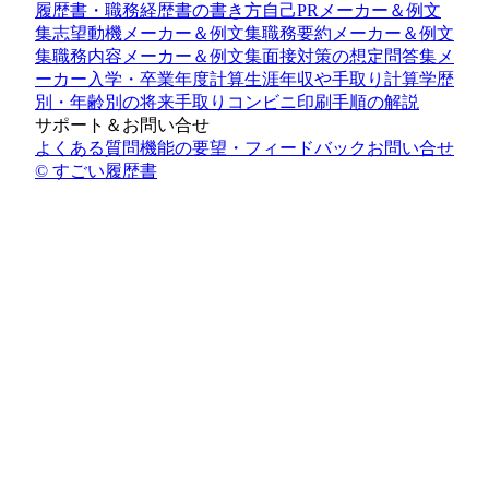
履歴書・職務経歴書の書き方
自己PRメーカー＆例文
集
志望動機メーカー＆例文集
職務要約メーカー＆例文
集
職務内容メーカー＆例文集
面接対策の想定問答集メ
ーカー
入学・卒業年度計算
生涯年収や手取り計算
学歴
別・年齢別の将来手取り
コンビニ印刷手順の解説
サポート＆お問い合せ
よくある質問
機能の要望・フィードバック
お問い合せ
© すごい履歴書