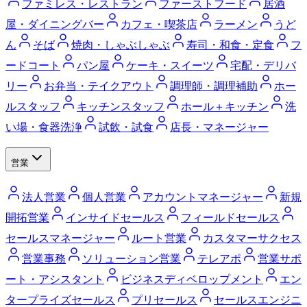
ファミレス・レストラン
ファーストフード
居酒
屋・ダイニングバー
カフェ・喫茶店
ラーメン
うど
ん
そば
焼肉・しゃぶしゃぶ
寿司・和食・定食
フ
ードコート
パン屋
ケーキ・スイーツ
宅配・デリバ
リー
お弁当・テイクアウト
調理師・調理補助
ホー
ルスタッフ
キッチンスタッフ
ホール＋キッチン
洗
い場・食器洗浄
試飲・試食
店長・マネージャー
営業
法人営業
個人営業
アカウントマネージャー
新規
開拓営業
インサイドセールス
フィールドセールス
セールスマネージャー
ルート営業
カスタマーサクセス
営業事務
ソリューション営業
テレアポ
営業サポ
ート・アシスタント
ビジネスディベロップメント
エン
タープライズセールス
プリセールス
セールスエンジニ