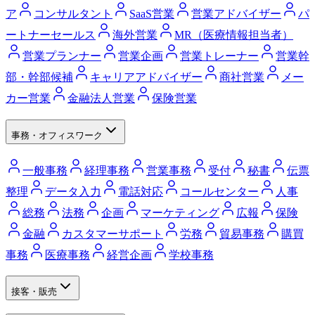
ア
コンサルタント
SaaS営業
営業アドバイザー
パ
ートナーセールス
海外営業
MR（医療情報担当者）
営業プランナー
営業企画
営業トレーナー
営業幹
部・幹部候補
キャリアアドバイザー
商社営業
メー
カー営業
金融法人営業
保険営業
事務・オフィスワーク
一般事務
経理事務
営業事務
受付
秘書
伝票
整理
データ入力
電話対応
コールセンター
人事
総務
法務
企画
マーケティング
広報
保険
金融
カスタマーサポート
労務
貿易事務
購買
事務
医療事務
経営企画
学校事務
接客・販売