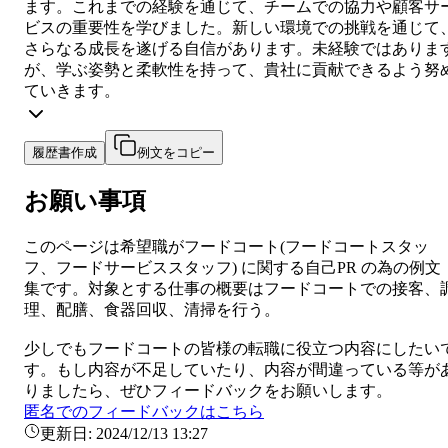
ます。これまでの経験を通じて、チームでの協力や顧客サ
ビスの重要性を学びました。新しい環境での挑戦を通じて
さらなる成長を遂げる自信があります。未経験ではありま
が、学ぶ姿勢と柔軟性を持って、貴社に貢献できるよう努
ていきます。
履歴書作成
例文をコピー
お願い事項
このページは希望職が
フードコート
(
フードコートスタッ
フ、フードサービススタッフ
) に関する
自己PR
の為の例文
集です。対象とする仕事の概要は
フードコートでの接客、
理、配膳、食器回収、清掃を行う。
少しでも
フードコート
の皆様の転職に役立つ内容にしたい
す。もし内容が不足していたり、内容が間違っている等が
りましたら、ぜひフィードバックをお願いします。
匿名でのフィードバックはこちら
更新日:
2024/12/13 13:27