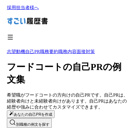
採用担当者様へ
志望動機
自己PR
職務要約
職務内容
面接対策
フードコートの自己PRの例
文集
希望職が
フードコート
の方向けの
自己PR
です。
自己PR
は、
経験者向けと未経験者向けがあります。
自己PR
は
あなたの
経歴や強みに合わせてカスタマイズ
できます。
あなたの自己PRを作成
別職種の例文を探す