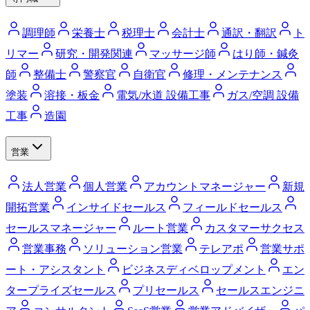
調理師
栄養士
税理士
会計士
通訳・翻訳
ト
リマー
研究・開発関連
マッサージ師
はり師・鍼灸
師
整備士
警察官
自衛官
修理・メンテナンス
塗装
溶接・板金
電気/水道 設備工事
ガス/空調 設備
工事
造園
営業
法人営業
個人営業
アカウントマネージャー
新規
開拓営業
インサイドセールス
フィールドセールス
セールスマネージャー
ルート営業
カスタマーサクセス
営業事務
ソリューション営業
テレアポ
営業サポ
ート・アシスタント
ビジネスディベロップメント
エン
タープライズセールス
プリセールス
セールスエンジニ