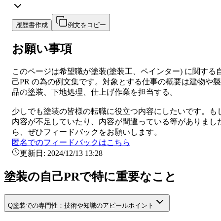
履歴書作成
例文をコピー
お願い事項
このページは希望職が
塗装
(
塗装工、ペインター
) に関する
己PR
の為の例文集です。対象とする仕事の概要は
建物や製
品の塗装、下地処理、仕上げ作業を担当する。
少しでも
塗装
の皆様の転職に役立つ内容にしたいです。も
内容が不足していたり、内容が間違っている等がありまし
ら、ぜひフィードバックをお願いします。
匿名でのフィードバックはこちら
更新日:
2024/12/13 13:28
塗装の自己PRで特に重要なこと
Q
塗装での専門性：技術や知識のアピールポイント