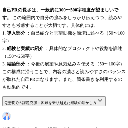
自己PRの長さは、一般的に300〜500字程度が望ましいで
す。
この範囲内で自分の強みをしっかり伝えつつ、読みや
すさも考慮することが大切です。具体的には、
1.
導入部分
：自己紹介と志望動機を簡潔に述べる（50〜100
字）
2.
経験と実績の紹介
：具体的なプロジェクトや役割を詳述
（150〜250字）
3.
結論部分
：今後の展望や意気込みを伝える（50〜100字）
この構成に沿うことで、内容の濃さと読みやすさのバランス
が取れた自己PRになります。また、箇条書きを利用するの
も効果的です。
Q
塗装での課題克服：困難を乗り越えた経験の活かし方