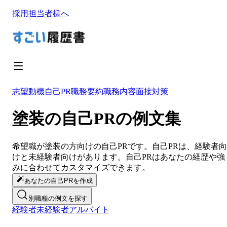
採用担当者様へ
志望動機
自己PR
職務要約
職務内容
面接対策
塗装の自己PRの例文集
希望職が
塗装
の方向けの
自己PR
です。
自己PR
は、経験者向
けと未経験者向けがあります。
自己PR
は
あなたの経歴や強
みに合わせてカスタマイズ
できます。
あなたの自己PRを作成
別職種の例文を探す
経験者
未経験者
アルバイト