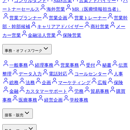
ア
コンサルタント
SaaS営業
営業アドバイザー
パ
ートナーセールス
海外営業
MR（医療情報担当者）
営業プランナー
営業企画
営業トレーナー
営業幹
部・幹部候補
キャリアアドバイザー
商社営業
メー
カー営業
金融法人営業
保険営業
事務・オフィスワーク
一般事務
経理事務
営業事務
受付
秘書
伝票
整理
データ入力
電話対応
コールセンター
人事
総務
法務
企画
マーケティング
広報
保険
金融
カスタマーサポート
労務
貿易事務
購買
事務
医療事務
経営企画
学校事務
接客・販売