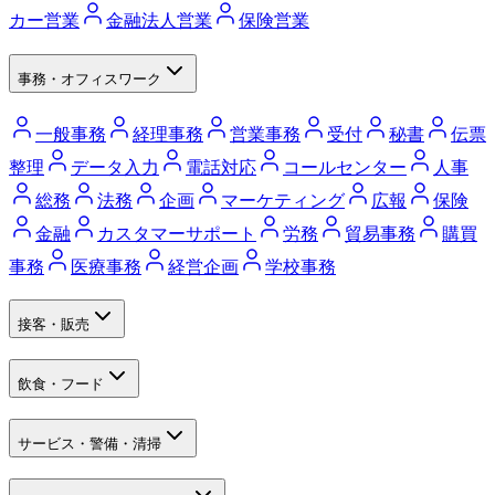
カー営業
金融法人営業
保険営業
事務・オフィスワーク
一般事務
経理事務
営業事務
受付
秘書
伝票
整理
データ入力
電話対応
コールセンター
人事
総務
法務
企画
マーケティング
広報
保険
金融
カスタマーサポート
労務
貿易事務
購買
事務
医療事務
経営企画
学校事務
接客・販売
飲食・フード
サービス・警備・清掃