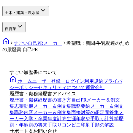
土木・建築・農水産
自営業
すごい自己PRメーカー
希望職：新聞/牛乳配達のため
の履歴書 自己PR
すごい履歴書について
ホーム
ユーザー登録・ログイン
利用規約
プライバ
シーポリシー
セキュリティについて
運営会社
履歴書・職務経歴書アドバイス
履歴書・職務経歴書の書き方
自己PRメーカー＆例文
集
志望動機メーカー＆例文集
職務要約メーカー＆例文
集
職務内容メーカー＆例文集
面接対策の想定問答集メ
ーカー
入学・卒業年度計算
生涯年収や手取り計算
学歴
別・年齢別の将来手取り
コンビニ印刷手順の解説
サポート＆お問い合せ