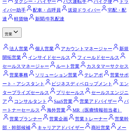
ー
タクシー・ハイヤー
バス運転手
バイク便
ドラ
イバー助手
配車・点呼員
送迎ドライバー
宅配・配
達
軽貨物
新聞/牛乳配達
営業
法人営業
個人営業
アカウントマネージャー
新規
開拓営業
インサイドセールス
フィールドセールス
セールスマネージャー
ルート営業
カスタマーサクセス
営業事務
ソリューション営業
テレアポ
営業サポ
ート・アシスタント
ビジネスディベロップメント
エン
タープライズセールス
プリセールス
セールスエンジニ
ア
コンサルタント
SaaS営業
営業アドバイザー
パ
ートナーセールス
海外営業
MR（医療情報担当者）
営業プランナー
営業企画
営業トレーナー
営業幹
部・幹部候補
キャリアアドバイザー
商社営業
メー