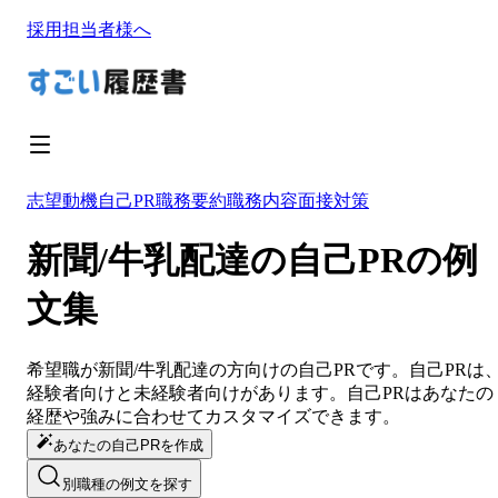
採用担当者様へ
志望動機
自己PR
職務要約
職務内容
面接対策
新聞/牛乳配達の自己PRの例
文集
希望職が
新聞/牛乳配達
の方向けの
自己PR
です。
自己PR
は
経験者向けと未経験者向けがあります。
自己PR
は
あなたの
経歴や強みに合わせてカスタマイズ
できます。
あなたの自己PRを作成
別職種の例文を探す