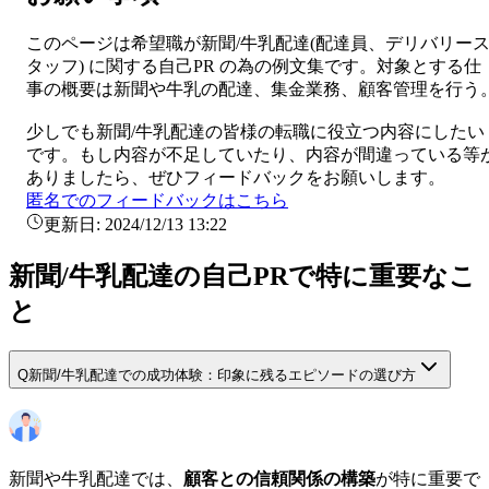
このページは希望職が
新聞/牛乳配達
(
配達員、デリバリー
タッフ
) に関する
自己PR
の為の例文集です。対象とする仕
事の概要は
新聞や牛乳の配達、集金業務、顧客管理を行う
少しでも
新聞/牛乳配達
の皆様の転職に役立つ内容にしたい
です。もし内容が不足していたり、内容が間違っている等
ありましたら、ぜひフィードバックをお願いします。
匿名でのフィードバックはこちら
更新日:
2024/12/13 13:22
新聞/牛乳配達の自己PRで特に重要なこ
と
Q
新聞/牛乳配達での成功体験：印象に残るエピソードの選び方
新聞や牛乳配達では、
顧客との信頼関係の構築
が特に重要で