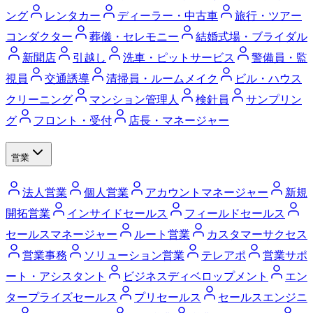
ング
レンタカー
ディーラー・中古車
旅行・ツアー
コンダクター
葬儀・セレモニー
結婚式場・ブライダル
新聞店
引越し
洗車・ピットサービス
警備員・監
視員
交通誘導
清掃員・ルームメイク
ビル・ハウス
クリーニング
マンション管理人
検針員
サンプリン
グ
フロント・受付
店長・マネージャー
営業
法人営業
個人営業
アカウントマネージャー
新規
開拓営業
インサイドセールス
フィールドセールス
セールスマネージャー
ルート営業
カスタマーサクセス
営業事務
ソリューション営業
テレアポ
営業サポ
ート・アシスタント
ビジネスディベロップメント
エン
タープライズセールス
プリセールス
セールスエンジニ