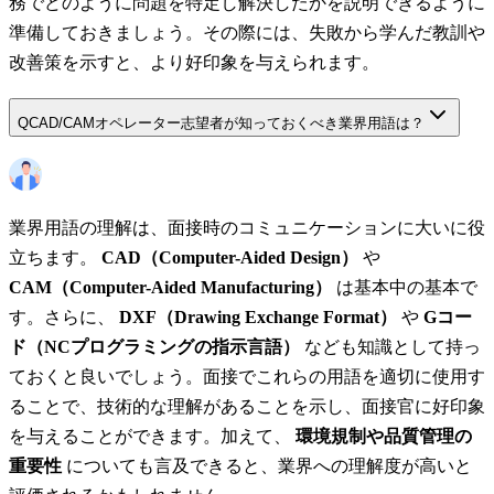
務でどのように問題を特定し解決したかを説明できるように
準備しておきましょう。その際には、失敗から学んだ教訓や
改善策を示すと、より好印象を与えられます。
Q
CAD/CAMオペレーター志望者が知っておくべき業界用語は？
業界用語の理解は、面接時のコミュニケーションに大いに役
立ちます。
CAD（Computer-Aided Design）
や
CAM（Computer-Aided Manufacturing）
は基本中の基本で
す。さらに、
DXF（Drawing Exchange Format）
や
Gコー
ド（NCプログラミングの指示言語）
なども知識として持っ
ておくと良いでしょう。面接でこれらの用語を適切に使用す
ることで、技術的な理解があることを示し、面接官に好印象
を与えることができます。加えて、
環境規制や品質管理の
重要性
についても言及できると、業界への理解度が高いと