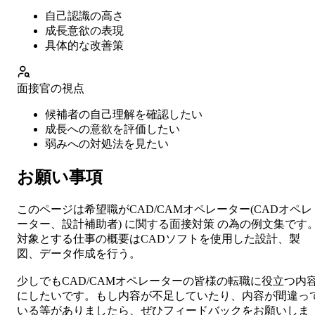
自己認識の高さ
成長意欲の表現
具体的な改善策
面接官の視点
候補者の自己理解を確認したい
成長への意欲を評価したい
弱みへの対処法を見たい
お願い事項
このページは希望職が
CAD/CAMオペレーター
(
CADオペレ
ーター、設計補助者
) に関する
面接対策
の為の例文集です
対象とする仕事の概要は
CADソフトを使用した設計、製
図、データ作成を行う。
少しでも
CAD/CAMオペレーター
の皆様の転職に役立つ内
にしたいです。もし内容が不足していたり、内容が間違っ
いる等がありましたら、ぜひフィードバックをお願いしま