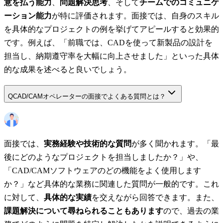
意を払う能力
、
問題解決思考
、そして
チームでのコミュニケ
ーション能力
が特に評価されます。面接では、自身のスキル
を具体的なプロジェクトの例を挙げてアピールすると効果的
です。例えば、「前職では、CADを使って新製品の設計を
担当し、納期遵守率を大幅に向上させました」といった具体
的な成果を述べると良いでしょう。
Q
CAD/CAMオペレーターの面接でよくある質問とは？
面接では、
実務経験や技術的な質問
が多く聞かれます。「最
後にどのようなプロジェクトを担当しましたか？」や、
「CAD/CAMソフトウェアのどの機能をよく使用します
か？」など具体的な業務に関連した質問が一般的です。これ
に対して、
具体的な実績
を交えながら回答できます。また、
課題解決について尋ねられることもあります
ので、過去の業