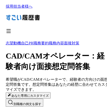
採用担当者様へ
志望動機
自己PR
職務要約
職務内容
面接対策
CAD/CAMオペレーター：経
験者向け面接想定問答集
希望職が
CAD/CAMオペレーター
で、経験者の方向けの面
定問答集です。想定問答集は
あなたの経歴に合わせてカス
マイズ
できます。
あなた専用にカスタマイズ
別職種の例文を探す