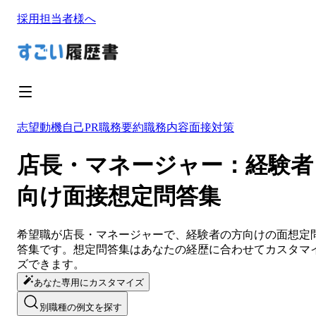
採用担当者様へ
志望動機
自己PR
職務要約
職務内容
面接対策
店長・マネージャー：経験者
向け面接想定問答集
希望職が
店長・マネージャー
で、経験者の方向けの面想定
答集です。想定問答集は
あなたの経歴に合わせてカスタマ
ズ
できます。
あなた専用にカスタマイズ
別職種の例文を探す