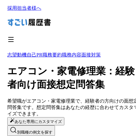
採用担当者様へ
志望動機
自己PR
職務要約
職務内容
面接対策
エアコン・家電修理業：経験
者向け面接想定問答集
希望職が
エアコン・家電修理業
で、経験者の方向けの面想
問答集です。想定問答集は
あなたの経歴に合わせてカスタ
イズ
できます。
あなた専用にカスタマイズ
別職種の例文を探す