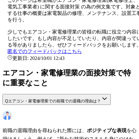
このページは希望職が
エアコン・家電修理業
(
家電修理士、
電気工事業者
) に関する
面接対策
の為の例文集です。対象
する仕事の概要は
家電製品の修理、メンテナンス、設置工
を行う。
少しでも
エアコン・家電修理業
の皆様の転職に役立つ内容
したいです。もし内容が不足していたり、内容が間違って
る等がありましたら、ぜひフィードバックをお願いします
匿名でのフィードバックはこちら
更新日:
2024/10/01 12:43
エアコン・家電修理業の面接対策で特
に重要なこと
Q
エアコン・家電修理業での前職での退職の理由は？
前職の退職理由を尋ねられた際には、
ポジティブな表現
を心
掛けましょう。例えば、"新たな技術やスキルを身につけた