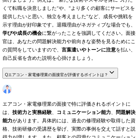
くて転職を決意しました"や、"より多くの顧客にサービスを
提供したいと思い、独立を考えました"など、成長や挑戦を
示す理由が好印象です。退職理由がネガティブな場合でも、
学びや成長の機会
に繋がったことを強調してください。面接
官は、あなたの問題解決能力や前向きな姿勢を見るためにこ
の質問をしていますので、
言葉遣いやトーンに注意
を払い、
自己反省を含めた説明を心掛けましょう。
Q
エアコン・家電修理業の面接官が評価するポイントは？
エアコン・家電修理業の面接で特に評価されるポイントに
は、
技術力と実務経験
、
コミュニケーション能力
、
問題解決
能力
があります。具体的には、過去の修理経験や取得した資
格、技術研修の受講歴を挙げ、実際の事例を交えて話すと説
得力が増します。また、顧客との円滑なコミュニケーション