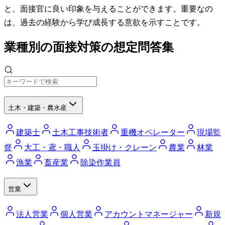
と、面接官に良い印象を与えることができます。重要なの
は、過去の経験から学び成長する意欲を示すことです。
業種別の面接対策の想定問答集
土木・建築・農水産
建築士
土木工事技術者
重機オペレーター
現場監
督
大工・鳶・職人
玉掛け・クレーン
農業
林業
漁業
畜産業
除染作業員
営業
法人営業
個人営業
アカウントマネージャー
新規