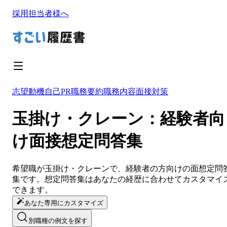
採用担当者様へ
志望動機
自己PR
職務要約
職務内容
面接対策
玉掛け・クレーン：経験者向
け面接想定問答集
希望職が
玉掛け・クレーン
で、経験者の方向けの面想定問
集です。想定問答集は
あなたの経歴に合わせてカスタマイ
できます。
あなた専用にカスタマイズ
別職種の例文を探す