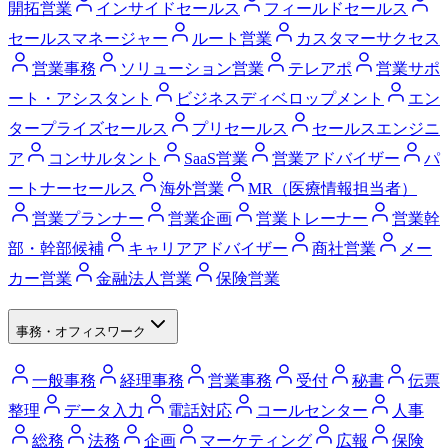
開拓営業
インサイドセールス
フィールドセールス
セールスマネージャー
ルート営業
カスタマーサクセス
営業事務
ソリューション営業
テレアポ
営業サポ
ート・アシスタント
ビジネスディベロップメント
エン
タープライズセールス
プリセールス
セールスエンジニ
ア
コンサルタント
SaaS営業
営業アドバイザー
パ
ートナーセールス
海外営業
MR（医療情報担当者）
営業プランナー
営業企画
営業トレーナー
営業幹
部・幹部候補
キャリアアドバイザー
商社営業
メー
カー営業
金融法人営業
保険営業
事務・オフィスワーク
一般事務
経理事務
営業事務
受付
秘書
伝票
整理
データ入力
電話対応
コールセンター
人事
総務
法務
企画
マーケティング
広報
保険