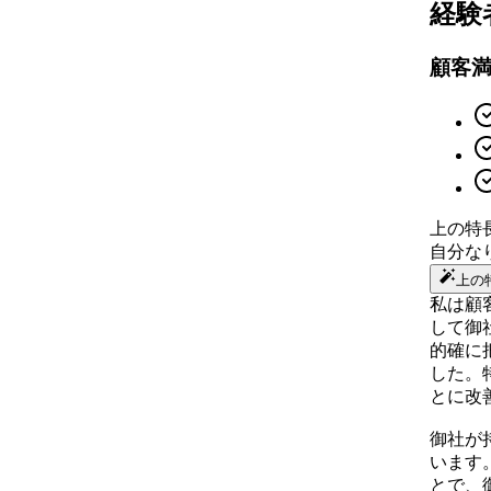
経験
顧客
上の特
自分な
上の
私は顧
して御
的確に
した。
とに改
御社が
います
とで、