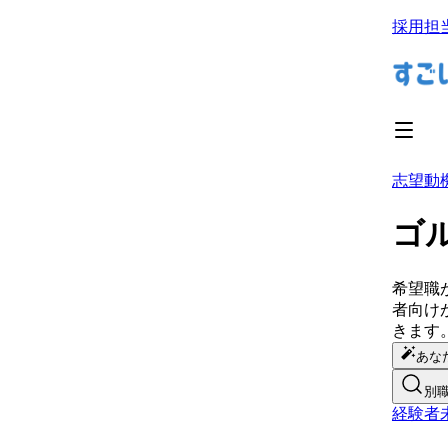
採用担
志望動
ゴ
希望職
者向け
きます
あな
別
経験者