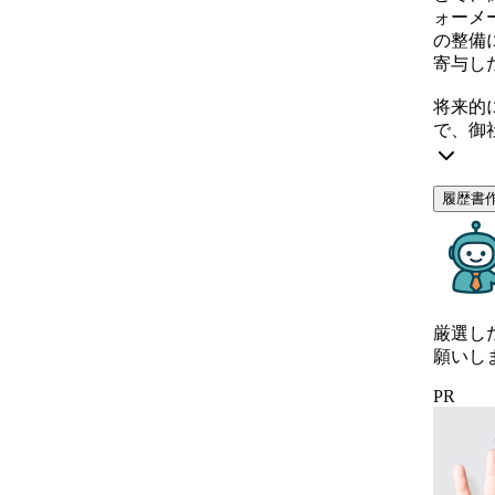
ォーメ
の整備
寄与し
将来的
で、御
履歴書
厳選し
願いし
PR