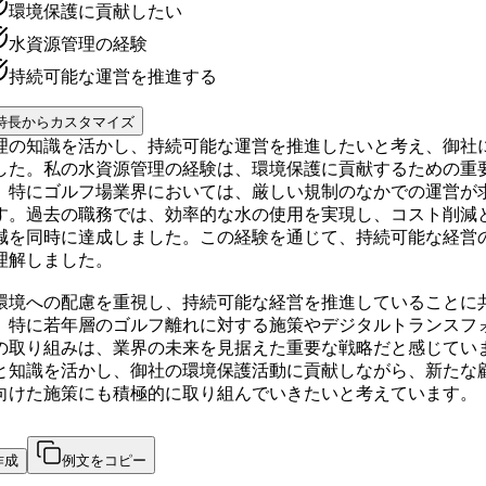
環境保護に貢献したい
水資源管理の経験
持続可能な運営を推進する
特長からカスタマイズ
理の知識を活かし、持続可能な運営を推進したいと考え、御社
した。私の水資源管理の経験は、環境保護に貢献するための重
、特にゴルフ場業界においては、厳しい規制のなかでの運営が
す。過去の職務では、効率的な水の使用を実現し、コスト削減
減を同時に達成しました。この経験を通じて、持続可能な経営
理解しました。
環境への配慮を重視し、持続可能な経営を推進していることに
。特に若年層のゴルフ離れに対する施策やデジタルトランスフ
の取り組みは、業界の未来を見据えた重要な戦略だと感じてい
と知識を活かし、御社の環境保護活動に貢献しながら、新たな
向けた施策にも積極的に取り組んでいきたいと考えています。
作成
例文をコピー