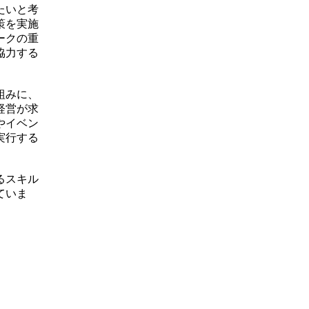
たいと考
策を実施
ークの重
協力する
組みに、
経営が求
やイベン
実行する
るスキル
ていま