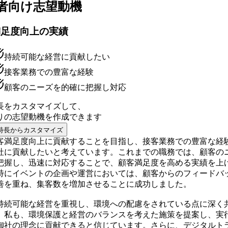
者向け
志望動機
満足度向上の実績
持続可能な経営に貢献したい
接客業務での豊富な経験
顧客のニーズを的確に把握し対応
長をカスタマイズして、
りの
志望動機
を作成できます
特長からカスタマイズ
客満足度向上に貢献することを目指し、接客業務での豊富な経
社に貢献したいと考えています。これまでの職務では、顧客の
把握し、迅速に対応することで、顧客満足度を高める実績を上
特にイベントの企画や運営においては、顧客からのフィードバ
善を重ね、集客数を増加させることに成功しました。
持続可能な経営を重視し、環境への配慮をされている点に深く
。私も、環境保護と経営のバランスを考えた施策を提案し、実
御社の理念に貢献できると信じています。さらに、デジタルト