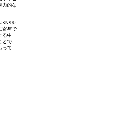
魅力的な
SNSを
に寄与で
れる中
ことで、
もって、