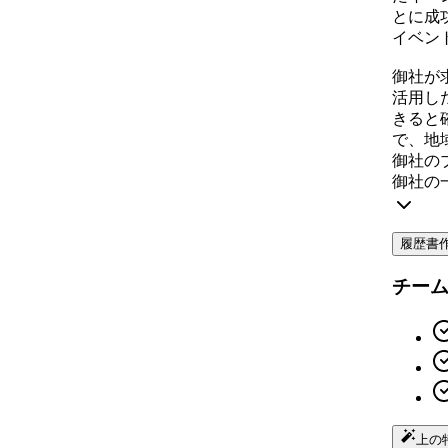
とに成
イベン
御社が
活用し
きると
で、地
御社の
御社の
履歴書
チー
上の