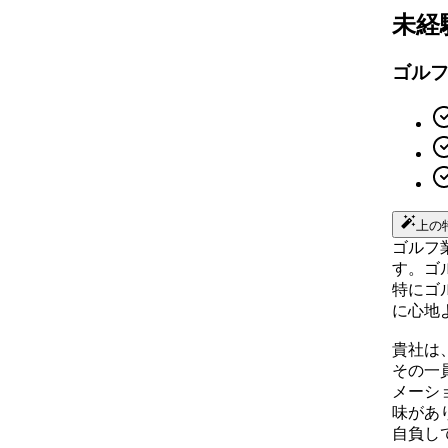
未経
ゴル
上の
ゴルフ
す。ゴ
特にゴ
に心地
貴社は
その一
メーシ
味があ
自負し