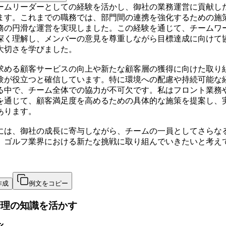
ームリーダーとしての経験を活かし、御社の業務運営に貢献し
ます。これまでの職務では、部門間の連携を強化するための施
務の円滑な運営を実現しました。この経験を通じて、チームワ
深く理解し、メンバーの意見を尊重しながら目標達成に向けて
大切さを学びました。
求める顧客サービスの向上や新たな顧客層の獲得に向けた取り
験が役立つと確信しています。特に環境への配慮や持続可能な
る中で、チーム全体での協力が不可欠です。私はフロント業務
を通じて、顧客満足度を高めるための具体的な施策を提案し、
あります。
には、御社の成長に寄与しながら、チームの一員としてさらな
、ゴルフ業界における新たな挑戦に取り組んでいきたいと考え
作成
例文をコピー
管理の知識を活かす