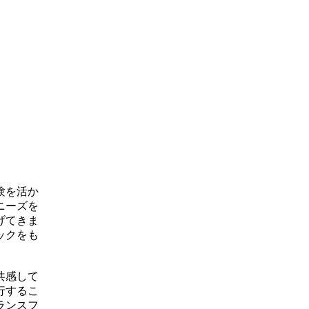
験を活か
ニーズを
げてきま
ックをも
共感して
行するこ
ランスフ