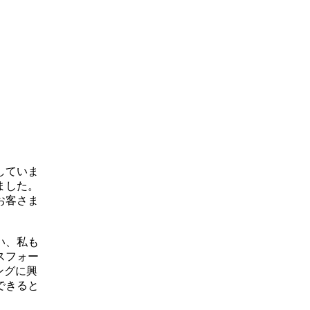
していま
ました。
お客さま
い、私も
スフォー
ングに興
できると