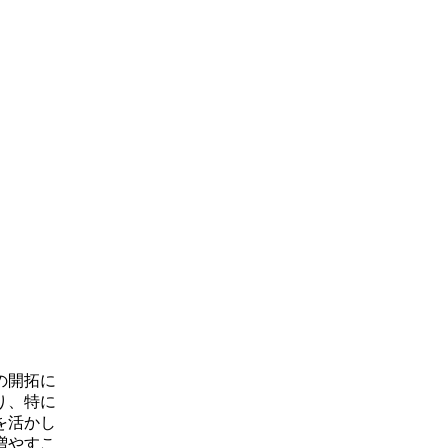
の開拓に
り、特に
を活かし
増やすこ