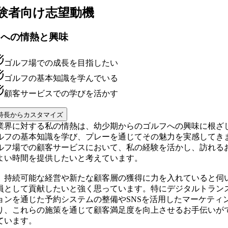
験者向け
志望動機
フへの情熱と興味
ゴルフ場での成長を目指したい
ゴルフの基本知識を学んでいる
顧客サービスでの学びを活かす
特長からカスタマイズ
業界に対する私の情熱は、幼少期からのゴルフへの興味に根ざ
ルフの基本知識を学び、プレーを通じてその魅力を実感してき
ルフ場での顧客サービスにおいて、私の経験を活かし、訪れる
よい時間を提供したいと考えています。
、持続可能な経営や新たな顧客層の獲得に力を入れていると伺
員として貢献したいと強く思っています。特にデジタルトラン
ョンを通じた予約システムの整備やSNSを活用したマーケティ
り、これらの施策を通じて顧客満足度を向上させるお手伝いが
ています。