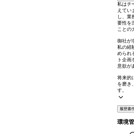
私はチ
えてい
し、業
要性を
ことの
御社が
私の経
められ
ト企画
意欲が
将来的
を磨き
す。
履歴書
環境