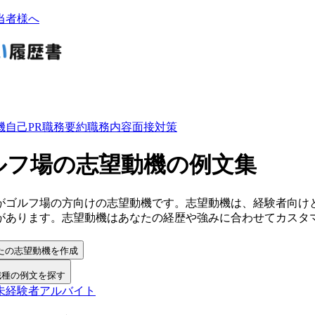
当者様へ
機
自己PR
職務要約
職務内容
面接対策
ルフ場の志望動機の例文集
が
ゴルフ場
の方向けの
志望動機
です。
志望動機
は、経験者向け
があります。
志望動機
は
あなたの経歴や強みに合わせてカスタ
。
たの志望動機を作成
職種の例文を探す
未経験者
アルバイト