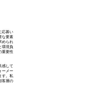
に応募い
要な要素
求められ
と環境負
の重要性
共感して
ォーメー
ます。私
顧客層の