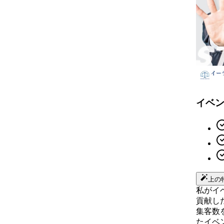
イベ
上の
私がイ
貢献し
集客数
たイベ