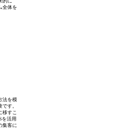
来的に
ム全体を
方法を模
験です。
に移すこ
Sを活用
の集客に