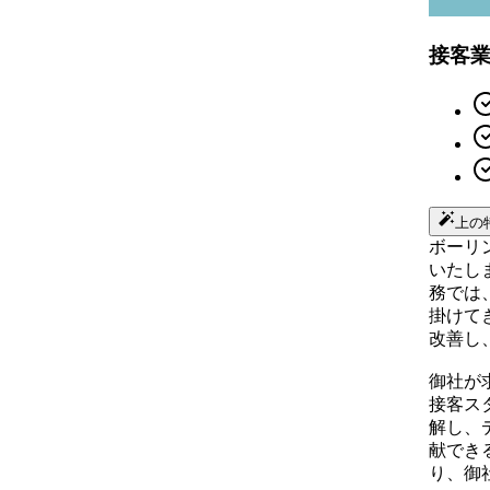
接客
上の
ボーリ
いたし
務では
掛けて
改善し
御社が
接客ス
解し、
献でき
り、御