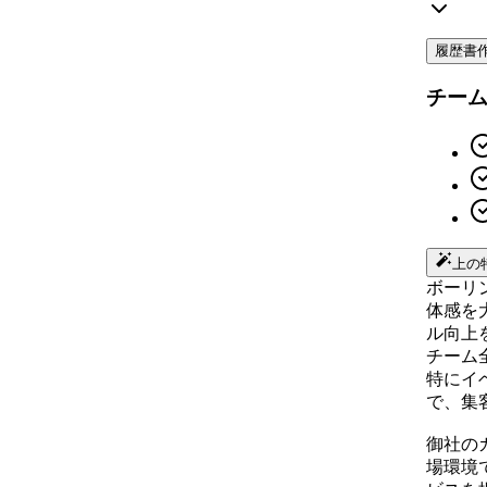
履歴書
チー
上の
ボーリ
体感を
ル向上
チーム
特にイ
で、集
御社の
場環境