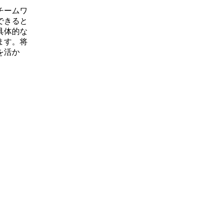
チームワ
できると
具体的な
ます。将
を活か