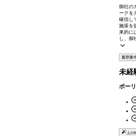
御社の
ークを
確信し
施策を
来的に
し、御
履歴書
未経
ボー
上の