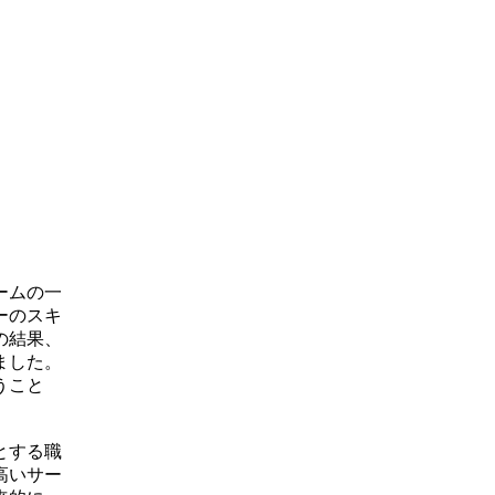
ームの一
ーのスキ
の結果、
ました。
うこと
とする職
高いサー