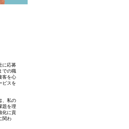
社に応募
までの職
接客を心
ービスを
は、私の
課題を理
強化に貢
に関わ