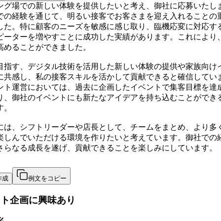
ング場での新しい体験を提供したいと考え、御社に応募いたし
での経験を通じて、明るい接客でお客さまを迎え入れることの
した。特に顧客のニーズを敏感に感じ取り、臨機応変に対応す
ピーターを増やすことに成功した実績があります。これにより
高めることができました。
目指す、デジタル技術を活用した新しい体験の提供や家族向け
に共感し、私の接客スキルを活かして貢献できると確信してい
ント運営においては、過去に企画したイベントで集客目標を達
り、御社のイベントにも新たなアイデアを持ち込むことができ
す。
には、シフトリーダーや店長として、チームをまとめ、より多
楽しんでいただける環境を作りたいと考えています。御社での
さらなる成長を遂げ、貢献できることを楽しみにしています。
作成
例文をコピー
ント企画に興味あり