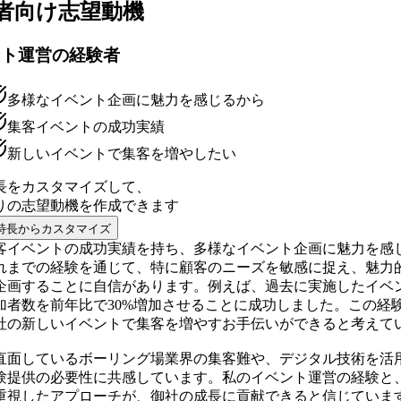
者向け
志望動機
ント運営の経験者
多様なイベント企画に魅力を感じるから
集客イベントの成功実績
新しいイベントで集客を増やしたい
長をカスタマイズして、
りの
志望動機
を作成できます
特長からカスタマイズ
客イベントの成功実績を持ち、多様なイベント企画に魅力を感
れまでの経験を通じて、特に顧客のニーズを敏感に捉え、魅力
企画することに自信があります。例えば、過去に実施したイベ
加者数を前年比で30%増加させることに成功しました。この経
社の新しいイベントで集客を増やすお手伝いができると考えて
直面しているボーリング場業界の集客難や、デジタル技術を活
験提供の必要性に共感しています。私のイベント運営の経験と
重視したアプローチが、御社の成長に貢献できると信じていま