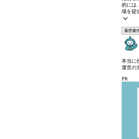
的には
場を提
履歴書
本当に
運営の
PR