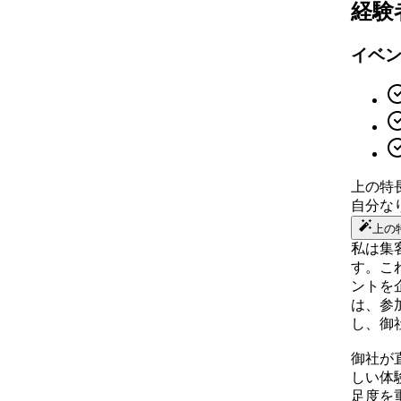
経験
イベ
上の特
自分な
上の
私は集
す。こ
ントを
は、参
し、御
御社が
しい体
足度を