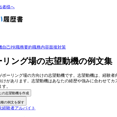
当者様へ
機
自己PR
職務要約
職務内容
面接対策
ーリング場の志望動機の例文集
が
ボーリング場
の方向けの
志望動機
です。
志望動機
は、経験者
向けがあります。
志望動機
は
あなたの経歴や強みに合わせてカ
ます。
たの志望動機を作成
職種の例文を探す
未経験者
アルバイト