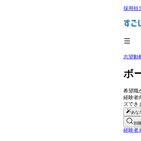
採用担
志望動
ボ
希望職
経験者
ズ
でき
あな
別
経験者