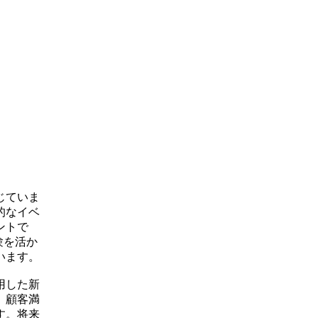
じていま
的なイベ
ントで
験を活か
います。
用した新
、顧客満
す。将来