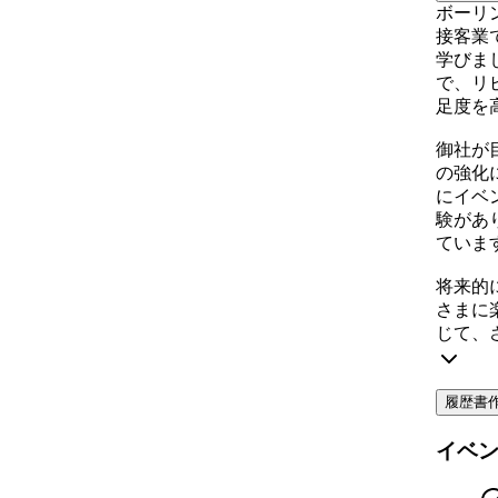
ボーリ
接客業
学びま
で、リ
足度を
御社が
の強化
にイベ
験があ
ていま
将来的
さまに
じて、
履歴書
イベ