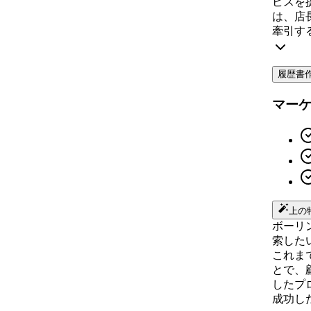
ビスを
は、店
牽引す
履歴書
マー
上の
ボーリ
索した
これま
とで、
したプ
成功し