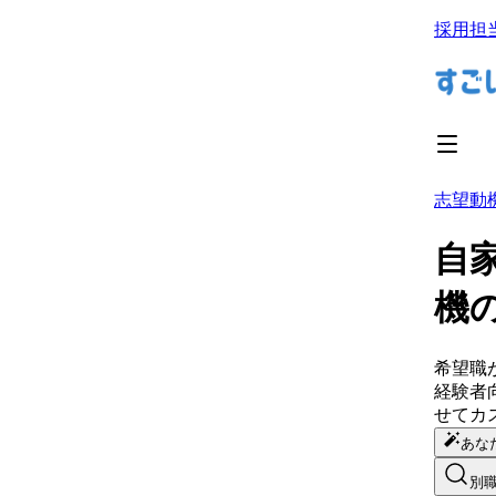
採用担
志望動
自
機
希望職
経験者
せてカ
あな
別