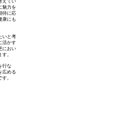
考えてい
に魅力を
期待に応
健康にも
たいと考
に活かす
更におい
ます。
を行な
を広める
です。