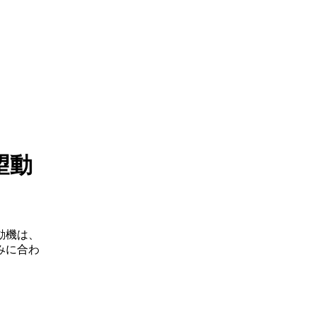
望動
動機
は、
みに合わ