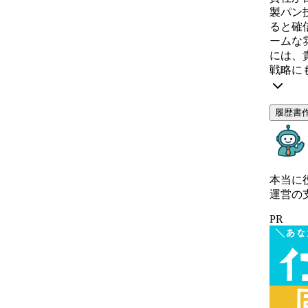
製パン
ると確
ームな
には、
戦略に
履歴書
本当に
運営の
PR