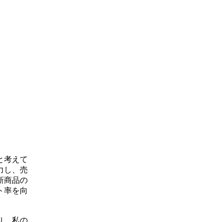
と考えて
力し、売
新商品の
ト率を向
り、私の