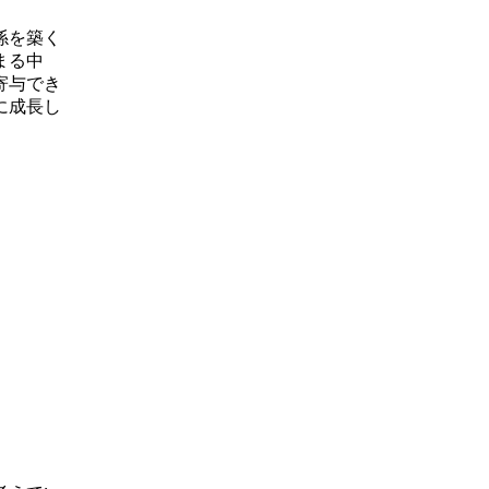
係を築く
まる中
寄与でき
に成長し