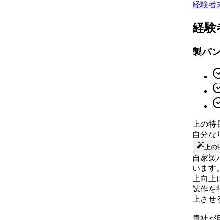
経験者
経験
製パ
上の特
自分な
上の
自家製
います
上向上
試作を
上させ
貴社が