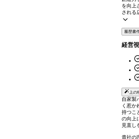
を向上
される
履歴書
経営
上の
自家製
く惹か
持つこ
の向上
見直し
貴社の