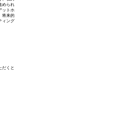
進められ
アットホ
。将来的
ティング
ただくと