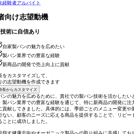
未経験者
アルバイト
者向け
志望動機
ン技術に自信あり
自家製パンの魅力を広めたい
製パン業界での豊富な経験
新商品の開発で売上向上に貢献
長をカスタマイズして、
りの
志望動機
を作成できます
特長からカスタマイズ
パンの魅力を広めるために、貴社での製パン技術を活かしたい
。製パン業界での豊富な経験を通じて、特に新商品の開発に注
に貢献してきました。具体的には、季節ごとのメニュー変更や
行ない、顧客のニーズに応える商品を提供することで、リピー
ることに成功しました。
目指す健康志向やオーガニック製品への取り組みに共感してお