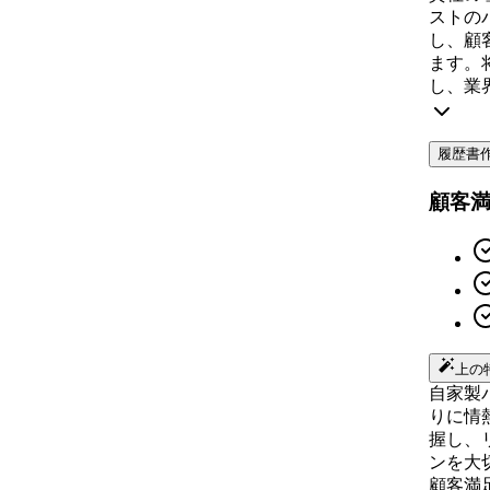
ストの
し、顧
ます。
し、業
履歴書
顧客
上の
自家製
りに情
握し、
ンを大
顧客満