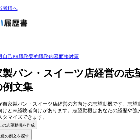
当者様へ
機
自己PR
職務要約
職務内容
面接対策
家製パン・スイーツ店経営の志
の例文集
が
自家製パン・スイーツ店経営
の方向けの
志望動機
です。
志望
向けと未経験者向けがあります。
志望動機
は
あなたの経歴や強
スタマイズ
できます。
たの志望動機を作成
職種の例文を探す