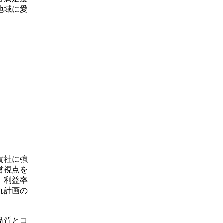
地域に愛
貴社に強
営視点を
、利益率
れ計画の
。
品質とコ