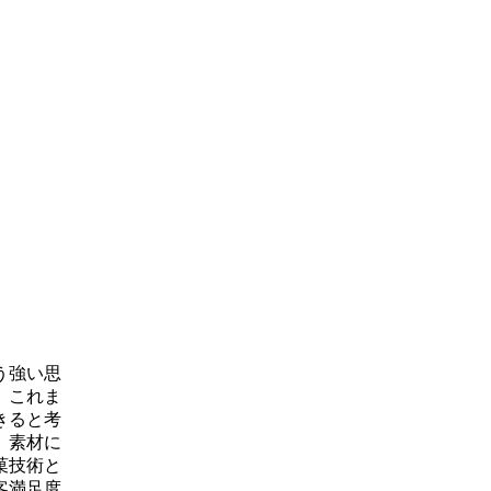
う強い思
、これま
きると考
、素材に
菓技術と
客満足度