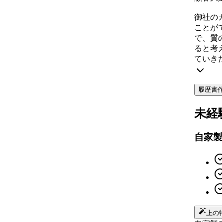
御社の
ことが
で、質
ると考
ていき
履歴書
未経
自家
上の