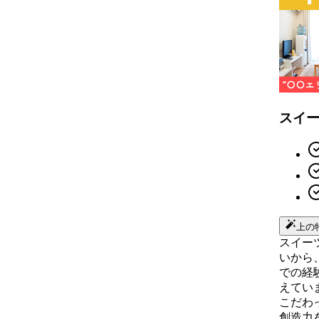
スイ
上の
スイー
いから
での経
えてい
こだわ
創造力