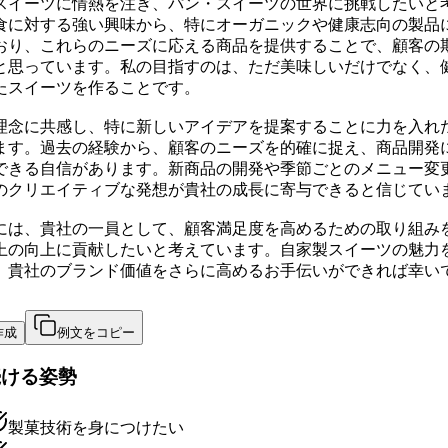
スイーツに情熱を注ぎ、パン・スイーツの世界に挑戦したいと
食に対する強い興味から、特にオーガニックや健康志向の製品
おり、これらのニーズに応える商品を提供することで、顧客の
と思っています。私の目指すのは、ただ美味しいだけでなく、
たスイーツを作ることです。
理念に共感し、特に新しいアイデアを提案することに力を入れ
ます。過去の経験から、顧客のニーズを的確に捉え、商品開発
できる自信があります。新商品の開発や季節ごとのメニュー変
のクリエイティブな発想が貴社の成長に寄与できると信じてい
には、貴社の一員として、顧客満足度を高めるための取り組み
上の向上に貢献したいと考えています。自家製スイーツの魅力
、貴社のブランド価値をさらに高めるお手伝いができれば幸い
作成
例文をコピー
続ける姿勢
製菓技術を身につけたい