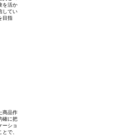
験を活か
信してい
を目指
た商品作
的確に把
ケーショ
ことで、