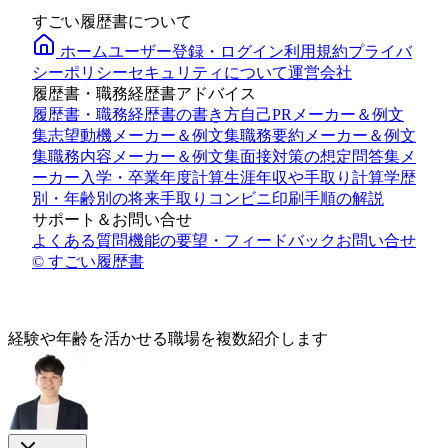
すごい履歴書について
ホーム
ユーザー登録・ログイン
利用規約
プライバ
シーポリシー
セキュリティについて
運営会社
履歴書・職務経歴書アドバイス
履歴書・職務経歴書の書き方
自己PRメーカー＆例文
集
志望動機メーカー＆例文集
職務要約メーカー＆例文
集
職務内容メーカー＆例文集
面接対策の想定問答集メ
ーカー
入学・卒業年度計算
生涯年収や手取り計算
学歴
別・年齢別の将来手取り
コンビニ印刷手順の解説
サポート＆お問い合せ
よくある質問
機能の要望・フィードバック
お問い合せ
© すごい履歴書
経験や年齢
を活かせる
職場を複数紹介します