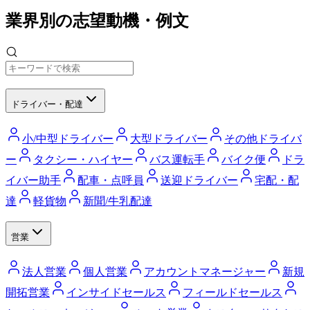
業界別の志望動機・例文
ドライバー・配達
小/中型ドライバー
大型ドライバー
その他ドライバ
ー
タクシー・ハイヤー
バス運転手
バイク便
ドラ
イバー助手
配車・点呼員
送迎ドライバー
宅配・配
達
軽貨物
新聞/牛乳配達
営業
法人営業
個人営業
アカウントマネージャー
新規
開拓営業
インサイドセールス
フィールドセールス