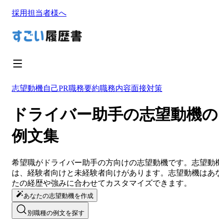
採用担当者様へ
志望動機
自己PR
職務要約
職務内容
面接対策
ドライバー助手の志望動機の
例文集
希望職が
ドライバー助手
の方向けの
志望動機
です。
志望動
は、経験者向けと未経験者向けがあります。
志望動機
は
あ
たの経歴や強みに合わせてカスタマイズ
できます。
あなたの志望動機を作成
別職種の例文を探す