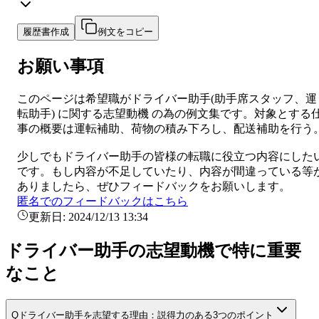
履歴書作成
例文をコピー
お願い事項
このページは希望職が
ドライバー助手
(
助手席スタッフ、運
転助手
) に関する
志望動機
の為の例文集です。対象とする
事の概要は
運転補助、荷物の積み下ろし、配送補助を行う
少しでも
ドライバー助手
の皆様の転職に役立つ内容にした
です。もし内容が不足していたり、内容が間違っている等
ありましたら、ぜひフィードバックをお願いします。
匿名でのフィードバックはこちら
更新日:
2024/12/13 13:34
ドライバー助手の志望動機で特に重要
なこと
Q
ドライバー助手を志望する理由：説得力のある3つのポイント