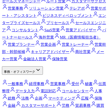
セールスマネージャー
ルート営業
カスタマーサクセス
営業事務
ソリューション営業
テレアポ
営業サポ
ート・アシスタント
ビジネスディベロップメント
エン
タープライズセールス
プリセールス
セールスエンジニ
ア
コンサルタント
SaaS営業
営業アドバイザー
パ
ートナーセールス
海外営業
MR（医療情報担当者）
営業プランナー
営業企画
営業トレーナー
営業幹
部・幹部候補
キャリアアドバイザー
商社営業
メー
カー営業
金融法人営業
保険営業
事務・オフィスワーク
一般事務
経理事務
営業事務
受付
秘書
伝票
整理
データ入力
電話対応
コールセンター
人事
総務
法務
企画
マーケティング
広報
保険
金融
カスタマーサポート
労務
貿易事務
購買