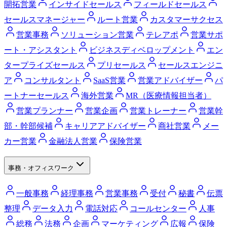
開拓営業
インサイドセールス
フィールドセールス
セールスマネージャー
ルート営業
カスタマーサクセス
営業事務
ソリューション営業
テレアポ
営業サポ
ート・アシスタント
ビジネスディベロップメント
エン
タープライズセールス
プリセールス
セールスエンジニ
ア
コンサルタント
SaaS営業
営業アドバイザー
パ
ートナーセールス
海外営業
MR（医療情報担当者）
営業プランナー
営業企画
営業トレーナー
営業幹
部・幹部候補
キャリアアドバイザー
商社営業
メー
カー営業
金融法人営業
保険営業
事務・オフィスワーク
一般事務
経理事務
営業事務
受付
秘書
伝票
整理
データ入力
電話対応
コールセンター
人事
総務
法務
企画
マーケティング
広報
保険