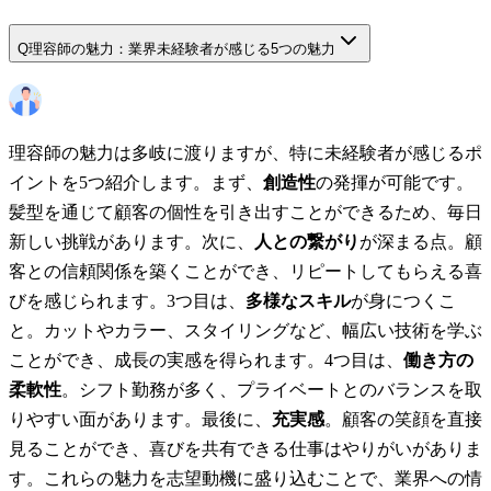
Q
理容師の魅力：業界未経験者が感じる5つの魅力
理容師の魅力は多岐に渡りますが、特に未経験者が感じるポ
イントを5つ紹介します。まず、
創造性
の発揮が可能です。
髪型を通じて顧客の個性を引き出すことができるため、毎日
新しい挑戦があります。次に、
人との繋がり
が深まる点。顧
客との信頼関係を築くことができ、リピートしてもらえる喜
びを感じられます。3つ目は、
多様なスキル
が身につくこ
と。カットやカラー、スタイリングなど、幅広い技術を学ぶ
ことができ、成長の実感を得られます。4つ目は、
働き方の
柔軟性
。シフト勤務が多く、プライベートとのバランスを取
りやすい面があります。最後に、
充実感
。顧客の笑顔を直接
見ることができ、喜びを共有できる仕事はやりがいがありま
す。これらの魅力を志望動機に盛り込むことで、業界への情