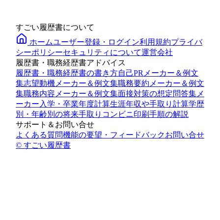
すごい履歴書について
ホーム
ユーザー登録・ログイン
利用規約
プライバ
シーポリシー
セキュリティについて
運営会社
履歴書・職務経歴書アドバイス
履歴書・職務経歴書の書き方
自己PRメーカー＆例文
集
志望動機メーカー＆例文集
職務要約メーカー＆例文
集
職務内容メーカー＆例文集
面接対策の想定問答集メ
ーカー
入学・卒業年度計算
生涯年収や手取り計算
学歴
別・年齢別の将来手取り
コンビニ印刷手順の解説
サポート＆お問い合せ
よくある質問
機能の要望・フィードバック
お問い合せ
© すごい履歴書