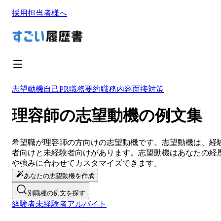
採用担当者様へ
志望動機
自己PR
職務要約
職務内容
面接対策
理容師の志望動機の例文集
希望職が
理容師
の方向けの
志望動機
です。
志望動機
は、経
者向けと未経験者向けがあります。
志望動機
は
あなたの経
や強みに合わせてカスタマイズ
できます。
あなたの志望動機を作成
別職種の例文を探す
経験者
未経験者
アルバイト