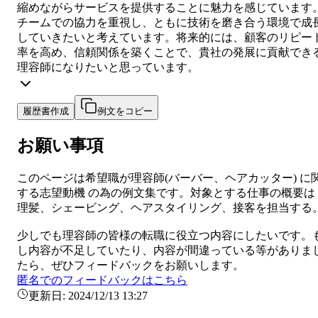
縮めながらサービスを提供することに魅力を感じています
チームでの協力を重視し、ともに技術を磨き合う環境で成
していきたいと考えています。将来的には、顧客のリピー
率を高め、信頼関係を築くことで、貴社の発展に貢献でき
理容師になりたいと思っています。
履歴書作成
例文をコピー
お願い事項
このページは希望職が
理容師
(
バーバー、ヘアカッター
) に
する
志望動機
の為の例文集です。対象とする仕事の概要は
理髪、シェービング、ヘアスタイリング、接客を担当する
少しでも
理容師
の皆様の転職に役立つ内容にしたいです。
し内容が不足していたり、内容が間違っている等がありま
たら、ぜひフィードバックをお願いします。
匿名でのフィードバックはこちら
更新日:
2024/12/13 13:27