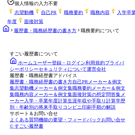
個人情報の入力不要
志望動機
自己PR
職務要約
職務内容
入学卒
年度
面接対策
履歴書・職務経歴書の書き方
職務要約について
すごい履歴書について
ホーム
ユーザー登録・ログイン
利用規約
プライバ
シーポリシー
セキュリティについて
運営会社
履歴書・職務経歴書アドバイス
履歴書・職務経歴書の書き方
自己PRメーカー＆例文
集
志望動機メーカー＆例文集
職務要約メーカー＆例文
集
職務内容メーカー＆例文集
面接対策の想定問答集メ
ーカー
入学・卒業年度計算
生涯年収や手取り計算
学歴
別・年齢別の将来手取り
コンビニ印刷手順の解説
サポート＆お問い合せ
よくある質問
機能の要望・フィードバック
お問い合せ
© すごい履歴書