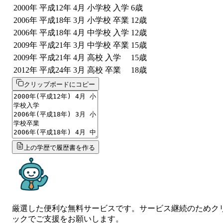
2000
年
平成12年
4
月
小学校 入学
6
歳
2006
年
平成18年
3
月
小学校 卒業
12
歳
2006
年
平成18年
4
月
中学校 入学
12
歳
2009
年
平成21年
3
月
中学校 卒業
15
歳
2009
年
平成21年
4
月
高校 入学
15
歳
2012
年
平成24年
3
月
高校 卒業
18
歳
クリップボードにコピー
上の学歴で履歴書を作る
厳選した便利な無料サービスです。サービス継続のためク
ックでご支援をお願いします。