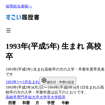
採用担当者様へ
1993年(平成5年) 生まれ 高校
卒
1993
年(
平成5年
) 生まれ
高校卒
の方の入学・卒業年度早見表
です
1993
年1〜3月生まれ
誕生日・学歴の設定
1993
年(
平成5年
)
4
月
2
日〜
1994
年(
平成6年
)4月1日生まれの
高
校卒
の方の入学・卒業年度は以下のとおりです。
高校卒
専門卒
短大卒
大学卒
大学院卒
西暦
和暦
月
学歴
年齢