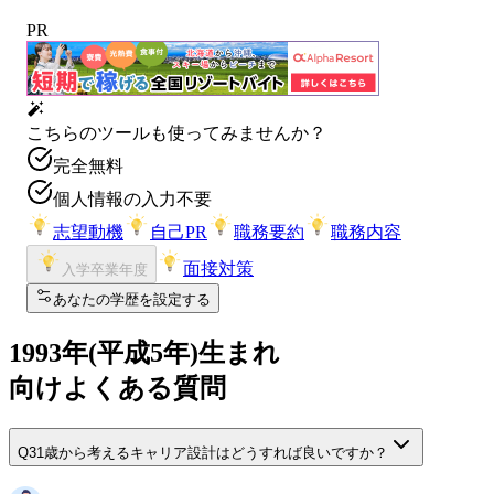
PR
こちらのツールも使ってみませんか？
完全無料
個人情報の入力不要
志望動機
自己PR
職務要約
職務内容
面接対策
入学卒業年度
あなたの学歴を設定する
1993
年(
平成5年
)生まれ
向けよくある質問
Q
31歳から考えるキャリア設計はどうすれば良いですか？