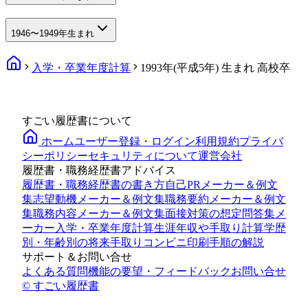
1946〜1949年生まれ
入学・卒業年度計算
1993年(平成5年) 生まれ 高校卒
すごい履歴書について
ホーム
ユーザー登録・ログイン
利用規約
プライバ
シーポリシー
セキュリティについて
運営会社
履歴書・職務経歴書アドバイス
履歴書・職務経歴書の書き方
自己PRメーカー＆例文
集
志望動機メーカー＆例文集
職務要約メーカー＆例文
集
職務内容メーカー＆例文集
面接対策の想定問答集メ
ーカー
入学・卒業年度計算
生涯年収や手取り計算
学歴
別・年齢別の将来手取り
コンビニ印刷手順の解説
サポート＆お問い合せ
よくある質問
機能の要望・フィードバック
お問い合せ
© すごい履歴書