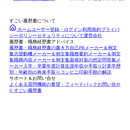
すごい履歴書について
ホーム
ユーザー登録・ログイン
利用規約
プライバ
シーポリシー
セキュリティについて
運営会社
履歴書・職務経歴書アドバイス
履歴書・職務経歴書の書き方
自己PRメーカー＆例文
集
志望動機メーカー＆例文集
職務要約メーカー＆例文
集
職務内容メーカー＆例文集
面接対策の想定問答集メ
ーカー
入学・卒業年度計算
生涯年収や手取り計算
学歴
別・年齢別の将来手取り
コンビニ印刷手順の解説
サポート＆お問い合せ
よくある質問
機能の要望・フィードバック
お問い合せ
© すごい履歴書