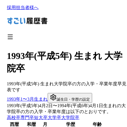
採用担当者様へ
1993年(平成5年) 生まれ 大学
院卒
1993
年(
平成5年
) 生まれ
大学院卒
の方の入学・卒業年度早見
表です
1993
年1〜3月生まれ
誕生日・学歴の設定
1993
年(
平成5年
)
4
月
2
日〜
1994
年(
平成6年
)4月1日生まれの
大
学院卒
の方の入学・卒業年度は以下のとおりです。
高校卒
専門卒
短大卒
大学卒
大学院卒
西暦
和暦
月
学歴
年齢