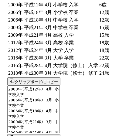
2000
年
平成12年
4
月
小学校 入学
6
歳
2006
年
平成18年
3
月
小学校 卒業
12
歳
2006
年
平成18年
4
月
中学校 入学
12
歳
2009
年
平成21年
3
月
中学校 卒業
15
歳
2009
年
平成21年
4
月
高校 入学
15
歳
2012
年
平成24年
3
月
高校 卒業
18
歳
2012
年
平成24年
4
月
大学 入学
18
歳
2016
年
平成28年
3
月
大学 卒業
22
歳
2016
年
平成28年
4
月
大学院（修士） 入学
22
歳
2018
年
平成30年
3
月
大学院（修士） 修了
24
歳
クリップボードにコピー